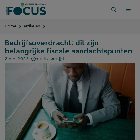
Direct
naar
content
Bedrijfsoverdracht:
Home
Artikelen
dit
zijn
Bedrijfsoverdracht: dit zijn
belangrijke
belangrijke fiscale aandachtspunten
fiscale
aandachtspunten
4 min. leestijd
2 mei 2022
Gepubliceerd op: