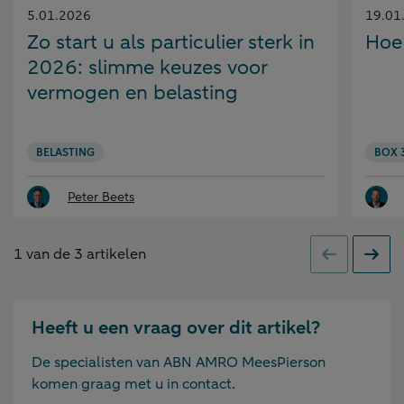
Gepubliceerd
Gepubl
5.01.2026
19.01
op:
op:
Zo start u als particulier sterk in
Hoe
2026: slimme keuzes voor
vermogen en belasting
BELASTING
BOX 
Peter Beets
1
van de
3
artikelen
Vorige
Volge
Heeft u een vraag over dit artikel?
De specialisten van ABN AMRO MeesPierson
komen graag met u in contact.