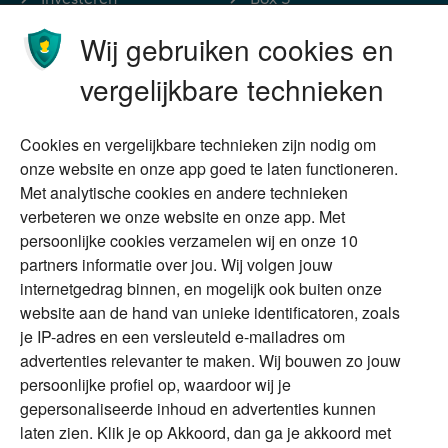
Ondernemen
Bedrijfsoverdracht
Wij gebruiken cookies en
Stoppen met werken
Nalatenschap
vergelijkbare technieken
Wonen
Schenken
Cookies en vergelijkbare technieken zijn nodig om
Over Financial Focus
Duurzaam
onze website en onze app goed te laten functioneren.
Met analytische cookies en andere technieken
Vermogensplanning
Specialisten
verbeteren we onze website en onze app. Met
Tweede huis in
Financial Focus
persoonlijke cookies verzamelen wij en onze 10
buitenland
magazine
partners informatie over jou. Wij volgen jouw
DGA
internetgedrag binnen, en mogelijk ook buiten onze
The Exit Years
website aan de hand van unieke identificatoren, zoals
Erfenis
Contact
je IP-adres en een versleuteld e-mailadres om
advertenties relevanter te maken. Wij bouwen zo jouw
persoonlijke profiel op, waardoor wij je
Alles voor en over vermogenden.
gepersonaliseerde inhoud en advertenties kunnen
laten zien. Klik je op Akkoord, dan ga je akkoord met