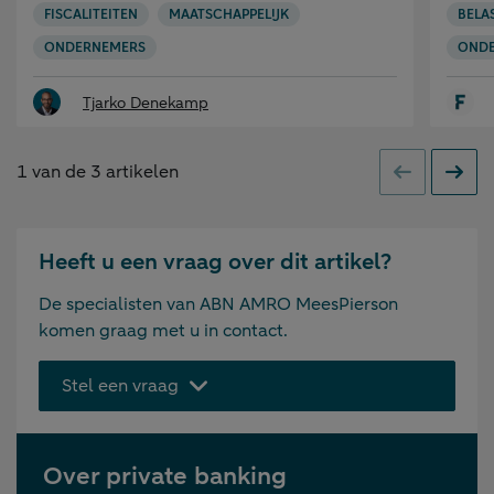
FISCALITEITEN
MAATSCHAPPELIJK
BELA
ONDERNEMERS
OND
Tjarko Denekamp
1
van de
3
artikelen
Vorige
Volge
Heeft u een vraag over dit artikel?
De specialisten van ABN AMRO MeesPierson
komen graag met u in contact.
Stel een vraag
Over private banking