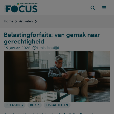
Direct
naar
content
Belastingforfaits:
Home
Artikelen
van
gemak
Belastingforfaits: van gemak naar
naar
gerechtigheid
gerechtigheid
4 min. leestijd
19 januari 2026
Gepubliceerd op:
BELASTING
BOX 3
FISCALITEITEN