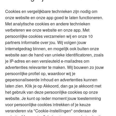
Wonen
Schenken
Cookies en vergelijkbare technieken zijn nodig om
Over Financial Focus
Duurzaam
onze website en onze app goed te laten functioneren.
Met analytische cookies en andere technieken
Vermogensplanning
Specialisten
verbeteren we onze website en onze app. Met
Tweede huis in
Financial Focus
persoonlijke cookies verzamelen wij en onze 10
buitenland
magazine
partners informatie over jou. Wij volgen jouw
DGA
internetgedrag binnen, en mogelijk ook buiten onze
The Exit Years
website aan de hand van unieke identificatoren, zoals
Erfenis
Contact
je IP-adres en een versleuteld e-mailadres om
advertenties relevanter te maken. Wij bouwen zo jouw
persoonlijke profiel op, waardoor wij je
Alles voor en over vermogenden.
gepersonaliseerde inhoud en advertenties kunnen
laten zien. Klik je op Akkoord, dan ga je akkoord met
het gebruik van deze persoonlijke cookies op onze
website. Je kunt op ieder moment jouw toestemming
Over ABN AMRO
Veiligheid
Privacy & Cookies
voor persoonlijke cookies intrekken of je keuze
veranderen via "Cookie-instellingen" onderaan de
Toegankelijkheid
Disclaimer
RSS