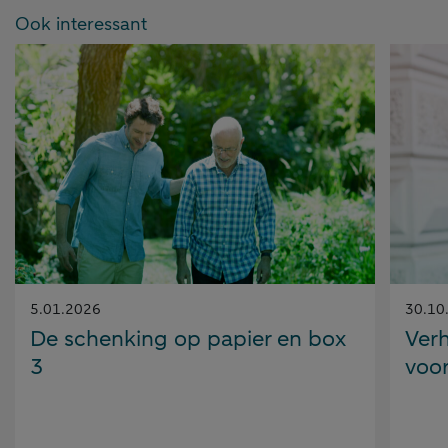
Ook interessant
Gepubliceerd
Gepubl
5.01.2026
30.10
op:
op:
De schenking op papier en box
Verh
3
voo