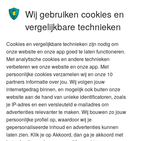
Ondernemen
Bedrijfsoverdracht
Wij gebruiken cookies en
Stoppen met werken
Nalatenschap
vergelijkbare technieken
Wonen
Schenken
Cookies en vergelijkbare technieken zijn nodig om
Over Financial Focus
Duurzaam
onze website en onze app goed te laten functioneren.
Met analytische cookies en andere technieken
Vermogensplanning
Specialisten
verbeteren we onze website en onze app. Met
Tweede huis in
Financial Focus
persoonlijke cookies verzamelen wij en onze 10
buitenland
magazine
partners informatie over jou. Wij volgen jouw
DGA
internetgedrag binnen, en mogelijk ook buiten onze
The Exit Years
website aan de hand van unieke identificatoren, zoals
Erfenis
Contact
je IP-adres en een versleuteld e-mailadres om
advertenties relevanter te maken. Wij bouwen zo jouw
persoonlijke profiel op, waardoor wij je
Alles voor en over vermogenden.
gepersonaliseerde inhoud en advertenties kunnen
laten zien. Klik je op Akkoord, dan ga je akkoord met