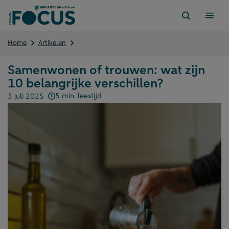
Direct
naar
content
Samenwonen
Home
Artikelen
of
trouwen:
Samenwonen of trouwen: wat zijn
wat
10 belangrijke verschillen?
zijn
10
5 min. leestijd
3 juli 2025
belangrijke
Gepubliceerd op:
verschillen?