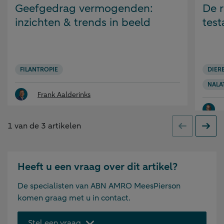
op:
op:
Geefgedrag vermogenden:
De 
inzichten & trends in beeld
tes
FILANTROPIE
DIER
NALA
Frank Aalderinks
1
van de
3
artikelen
Vorige
Volge
Heeft u een vraag over dit artikel?
De specialisten van ABN AMRO MeesPierson
komen graag met u in contact.
Stel een vraag