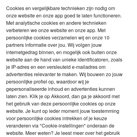
Cookies en vergelijkbare technieken zijn nodig om
Over Financial Focus
Duurzaam
onze website en onze app goed te laten functioneren.
Met analytische cookies en andere technieken
Vermogensplanning
Specialisten
verbeteren we onze website en onze app. Met
Tweede huis in
Financial Focus
persoonlijke cookies verzamelen wij en onze 10
buitenland
magazine
partners informatie over jou. Wij volgen jouw
DGA
internetgedrag binnen, en mogelijk ook buiten onze
The Exit Years
website aan de hand van unieke identificatoren, zoals
Erfenis
Contact
je IP-adres en een versleuteld e-mailadres om
advertenties relevanter te maken. Wij bouwen zo jouw
persoonlijke profiel op, waardoor wij je
Alles voor en over vermogenden.
gepersonaliseerde inhoud en advertenties kunnen
laten zien. Klik je op Akkoord, dan ga je akkoord met
het gebruik van deze persoonlijke cookies op onze
website. Je kunt op ieder moment jouw toestemming
Over ABN AMRO
Veiligheid
Privacy & Cookies
voor persoonlijke cookies intrekken of je keuze
veranderen via "Cookie-instellingen" onderaan de
Toegankelijkheid
Disclaimer
RSS
website. Meer weten? Je leest meer over het gebruik