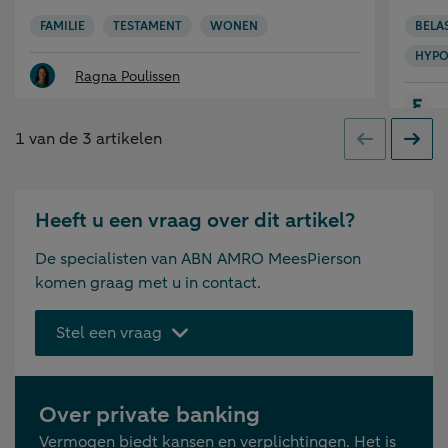
FAMILIE
TESTAMENT
WONEN
BELA
HYPO
Ragna Poulissen
1
van de
3
artikelen
Vorige
Volge
Heeft u een vraag over dit artikel?
De specialisten van ABN AMRO MeesPierson
komen graag met u in contact.
Stel een vraag
Over private banking
Vermogen biedt kansen en verplichtingen. Het is