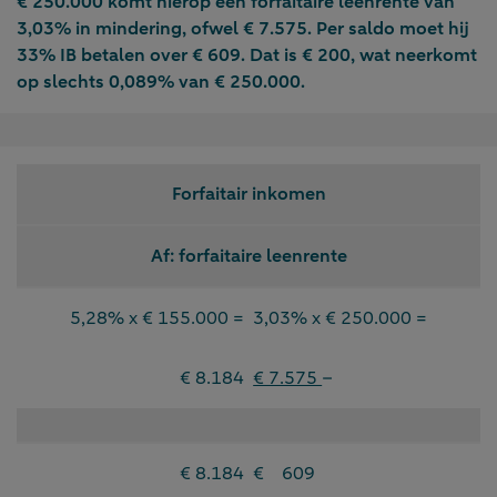
€ 250.000 komt hierop een forfaitaire leenrente van
3,03% in mindering, ofwel € 7.575. Per saldo moet hij
33% IB betalen over € 609. Dat is € 200, wat neerkomt
op slechts 0,089% van € 250.000.
Forfaitair inkomen
Af: forfaitaire leenrente
5,28% x € 155.000 =
3,03% x € 250.000 =
€ 8.184
€ 7.575
–
€ 8.184
€ 609