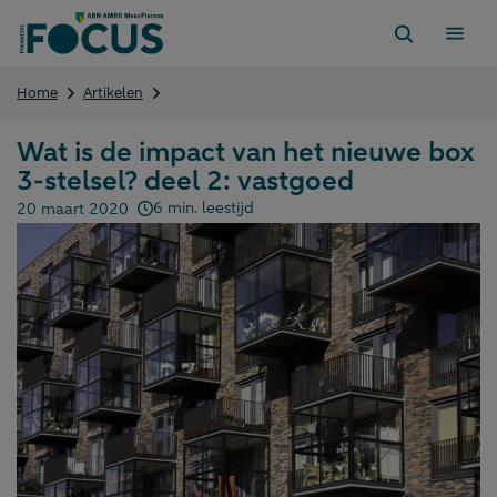
Direct
naar
content
Wat
Home
Artikelen
is
de
Wat is de impact van het nieuwe box
impact
3-stelsel? deel 2: vastgoed
van
het
6 min. leestijd
20 maart 2020
nieuwe
Gepubliceerd op:
box
3-
stelsel?
deel
2:
vastgoed