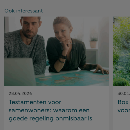
Ook interessant
Gepubliceerd
Gepubl
28.04.2026
30.01
op:
op:
Testamenten voor
Box
samenwoners: waarom een
voor
goede regeling onmisbaar is