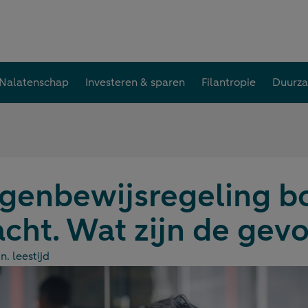
Nalatenschap
Investeren & sparen
Filantropie
Duurz
genbewijsregeling bo
acht. Wat zijn de gev
n. leestijd