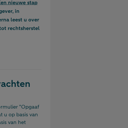
Een nieuwe stap
gever, in
rna leest u over
ot rechtsherstel
wachten
formulier "Opgaaf
t u op basis van
sis van het