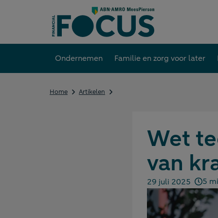
Direct
naar
content
Ondernemen
Familie en zorg voor later
Wet
Home
Artikelen
tegenbewijsregeling
box
3
is
Wet te
van
kracht.
van kr
Wat
zijn
de
5 mi
29 juli 2025
gevolgen?
Gepubliceerd op: