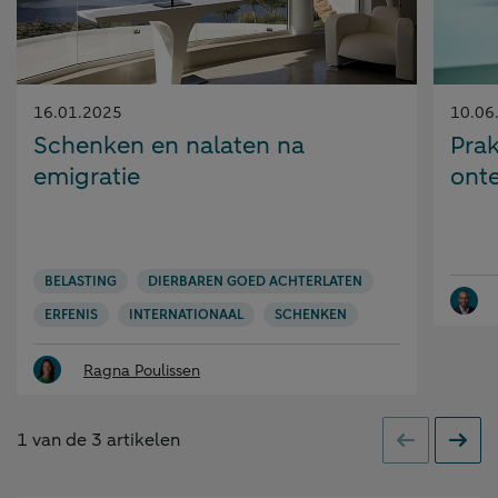
Gepubliceerd
Gepubl
16.01.2025
10.06
op:
op:
Schenken en nalaten na
Prak
emigratie
onte
BELASTING
DIERBAREN GOED ACHTERLATEN
ERFENIS
INTERNATIONAAL
SCHENKEN
Ragna Poulissen
1
van de
3
artikelen
Vorige
Volge