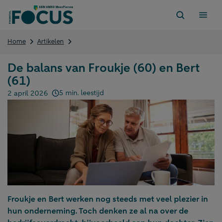
Direct
naar
content
De
Home
Artikelen
balans
van
De balans van Froukje (60) en Bert
Froukje
(61)
(60)
en
5 min. leestijd
2 april 2026
Bert
Gepubliceerd op:
(61)
Froukje en Bert werken nog steeds met veel plezier in
hun onderneming. Toch denken ze al na over de