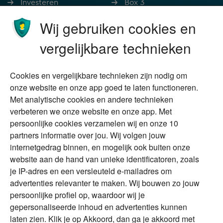
Investeren
Box 3
Ondernemen
Bedrijfsoverdracht
Wij gebruiken cookies en
Stoppen met werken
Nalatenschap
vergelijkbare technieken
Wonen
Schenken
Cookies en vergelijkbare technieken zijn nodig om
Over Financial Focus
Duurzaam
onze website en onze app goed te laten functioneren.
Met analytische cookies en andere technieken
Vermogensplanning
Specialisten
verbeteren we onze website en onze app. Met
Tweede huis in
Financial Focus
persoonlijke cookies verzamelen wij en onze 10
buitenland
magazine
partners informatie over jou. Wij volgen jouw
DGA
internetgedrag binnen, en mogelijk ook buiten onze
The Exit Years
website aan de hand van unieke identificatoren, zoals
Erfenis
Contact
je IP-adres en een versleuteld e-mailadres om
advertenties relevanter te maken. Wij bouwen zo jouw
persoonlijke profiel op, waardoor wij je
Alles voor en over vermogenden.
gepersonaliseerde inhoud en advertenties kunnen
laten zien. Klik je op Akkoord, dan ga je akkoord met