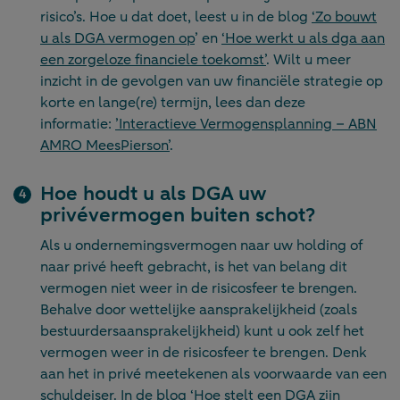
risico’s. Hoe u dat doet, leest u in de blog
‘Zo bouwt
u als DGA vermogen op
’ en
‘Hoe werkt u als dga aan
een zorgeloze financiele toekomst’
. Wilt u meer
inzicht in de gevolgen van uw financiële strategie op
korte en lange(re) termijn, lees dan deze
informatie:
’Interactieve Vermogensplanning – ABN
AMRO MeesPierson’
.
Hoe houdt u als DGA uw
privévermogen buiten schot?
Als u ondernemingsvermogen naar uw holding of
naar privé heeft gebracht, is het van belang dit
vermogen niet weer in de risicosfeer te brengen.
Behalve door wettelijke aansprakelijkheid (zoals
bestuurdersaansprakelijkheid) kunt u ook zelf het
vermogen weer in de risicosfeer te brengen. Denk
aan het in privé meetekenen als voorwaarde van een
schuldeiser. In de blog
‘Hoe stelt een DGA zijn