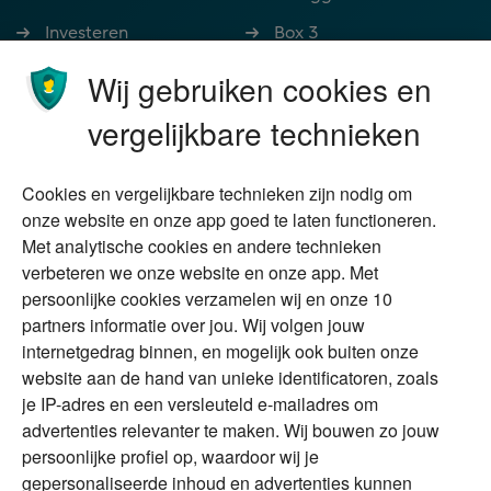
Investeren
Box 3
Ondernemen
Bedrijfsoverdracht
Wij gebruiken cookies en
Stoppen met werken
Nalatenschap
vergelijkbare technieken
Wonen
Schenken
Cookies en vergelijkbare technieken zijn nodig om
Over Financial Focus
Duurzaam
onze website en onze app goed te laten functioneren.
Met analytische cookies en andere technieken
Vermogensplanning
Specialisten
verbeteren we onze website en onze app. Met
Tweede huis in
Financial Focus
persoonlijke cookies verzamelen wij en onze 10
buitenland
magazine
partners informatie over jou. Wij volgen jouw
DGA
internetgedrag binnen, en mogelijk ook buiten onze
The Exit Years
website aan de hand van unieke identificatoren, zoals
Erfenis
Contact
je IP-adres en een versleuteld e-mailadres om
advertenties relevanter te maken. Wij bouwen zo jouw
persoonlijke profiel op, waardoor wij je
Alles voor en over vermogenden.
gepersonaliseerde inhoud en advertenties kunnen