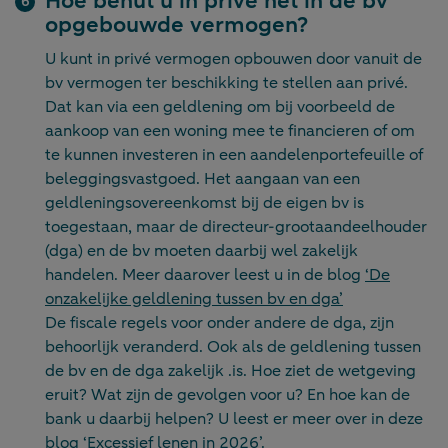
Hoe benut u in privé het in de bv
opgebouwde vermogen?
U kunt in privé vermogen opbouwen door vanuit de
bv vermogen ter beschikking te stellen aan privé.
Dat kan via een geldlening om bij voorbeeld de
aankoop van een woning mee te financieren of om
te kunnen investeren in een aandelenportefeuille of
beleggingsvastgoed. Het aangaan van een
geldleningsovereenkomst bij de eigen bv is
toegestaan, maar de directeur-grootaandeelhouder
(dga) en de bv moeten daarbij wel zakelijk
handelen. Meer daarover leest u in de blog
‘De
onzakelijke geldlening tussen bv en dga’
De fiscale regels voor onder andere de dga, zijn
behoorlijk veranderd. Ook als de geldlening tussen
de bv en de dga zakelijk .is. Hoe ziet de wetgeving
eruit? Wat zijn de gevolgen voor u? En hoe kan de
bank u daarbij helpen? U leest er meer over in deze
blog
‘Excessief lenen in 2026’
.