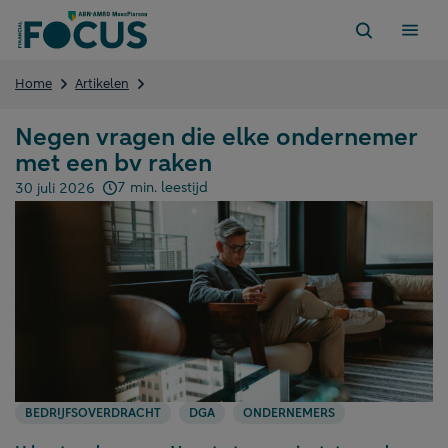
Direct
naar
content
Negen
Home
Artikelen
vragen
die
Negen vragen die elke ondernemer
elke
met een bv raken
ondernemer
met
7 min. leestijd
30 juli 2026
een
Gepubliceerd op:
bv
raken
BEDRIJFSOVERDRACHT
DGA
ONDERNEMERS