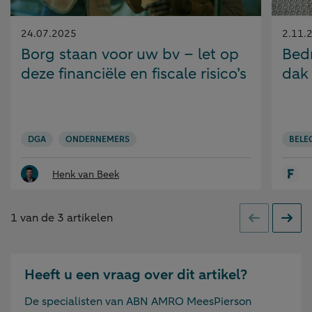
Gepubliceerd
Gepubl
24.07.2025
2.11.
op:
op:
Borg staan voor uw bv – let op
Bedr
deze financiële en fiscale risico’s
dak
DGA
ONDERNEMERS
BELE
Henk van Beek
1
van de
3
artikelen
Vorige
Volge
Heeft u een vraag over dit artikel?
De specialisten van ABN AMRO MeesPierson