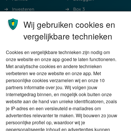
Investeren
Box 3
Ondernemen
Bedrijfsoverdracht
Wij gebruiken cookies en
Stoppen met werken
Nalatenschap
vergelijkbare technieken
Wonen
Schenken
Cookies en vergelijkbare technieken zijn nodig om
Over Financial Focus
Duurzaam
onze website en onze app goed te laten functioneren.
Met analytische cookies en andere technieken
Vermogensplanning
Specialisten
verbeteren we onze website en onze app. Met
Tweede huis in
Financial Focus
persoonlijke cookies verzamelen wij en onze 10
buitenland
magazine
partners informatie over jou. Wij volgen jouw
DGA
internetgedrag binnen, en mogelijk ook buiten onze
The Exit Years
website aan de hand van unieke identificatoren, zoals
Erfenis
Contact
je IP-adres en een versleuteld e-mailadres om
advertenties relevanter te maken. Wij bouwen zo jouw
persoonlijke profiel op, waardoor wij je
Alles voor en over vermogenden.
gepersonaliseerde inhoud en advertenties kunnen