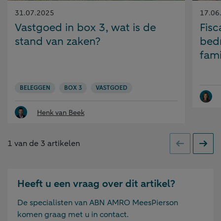
Gepubliceerd
Gepubl
31.07.2025
17.06
op:
op:
Vastgoed in box 3, wat is de
Fisc
stand van zaken?
bedr
fami
BELEGGEN
BOX 3
VASTGOED
Henk van Beek
1
van de
3
artikelen
Vorige
Volge
Heeft u een vraag over dit artikel?
De specialisten van ABN AMRO MeesPierson
komen graag met u in contact.