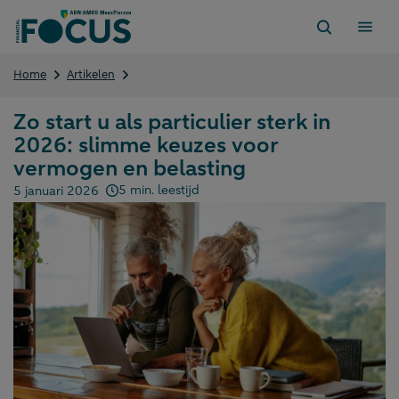
Direct
naar
content
Zo
Home
Artikelen
start
u
Zo start u als particulier sterk in
als
2026: slimme keuzes voor
particulier
sterk
vermogen en belasting
in
5 min. leestijd
5 januari 2026
2026:
Gepubliceerd op:
slimme
keuzes
voor
vermogen
en
belasting