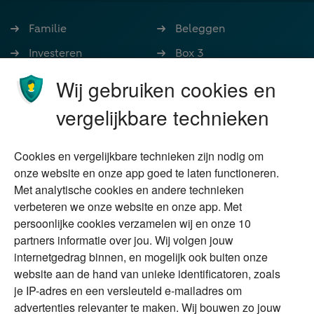
Familie
Beleggen
Investeren
Box 3
Ondernemen
Bedrijfsoverdracht
Wij gebruiken cookies en
Stoppen met werken
Nalatenschap
vergelijkbare technieken
Wonen
Schenken
Cookies en vergelijkbare technieken zijn nodig om
Over Financial Focus
Duurzaam
onze website en onze app goed te laten functioneren.
Met analytische cookies en andere technieken
Vermogensplanning
Specialisten
verbeteren we onze website en onze app. Met
Tweede huis in
Financial Focus
persoonlijke cookies verzamelen wij en onze 10
buitenland
magazine
partners informatie over jou. Wij volgen jouw
DGA
internetgedrag binnen, en mogelijk ook buiten onze
The Exit Years
website aan de hand van unieke identificatoren, zoals
Erfenis
Contact
je IP-adres en een versleuteld e-mailadres om
advertenties relevanter te maken. Wij bouwen zo jouw