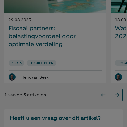
Gepubliceerd
Gepubl
29.08.2025
18.09
op:
op:
Fiscaal partners:
Wat 
belastingvoordeel door
202
optimale verdeling
BOX 3
FISCALITEITEN
FISCA
Henk van Beek
1
van de
3
artikelen
Vorige
Volge
Heeft u een vraag over dit artikel?