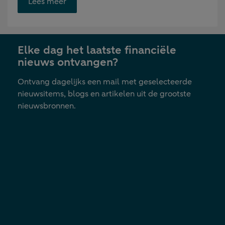
Opent
Lees meer
link
in
nieuwe
Elke dag het laatste financiële
tab
nieuws ontvangen?
Ontvang dagelijks een mail met geselecteerde
nieuwsitems, blogs en artikelen uit de grootste
nieuwsbronnen.