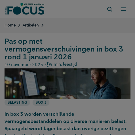
Direct
naar
content
Pas
Home
Artikelen
op
met
Pas op met
vermogensverschuivingen
vermogensverschuivingen in box 3
in
box
rond 1 januari 2026
3
4 min. leestijd
10 november 2025
rond
Gepubliceerd op:
1
januari
2026
BELASTING
BOX 3
In box 3 worden verschillende
vermogensbestanddelen op diverse manieren belast.
Spaargeld wordt lager belast dan overige bezittingen