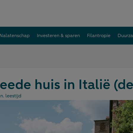
Nalatenschap
Investeren & sparen
Filantropie
Duurz
ede huis in Italië (de
n. leestijd