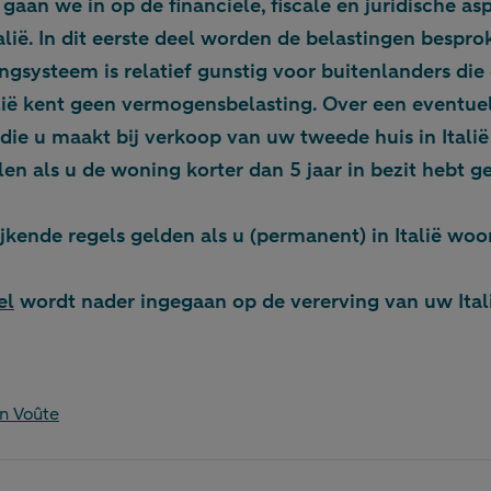
 gaan we in op de financiële, fiscale en juridische a
alië. In dit eerste deel worden de belastingen bespro
ingsysteem is relatief gunstig voor buitenlanders di
talië kent geen vermogensbelasting. Over een eventue
ie u maakt bij verkoop van uw tweede huis in Italië
len als u de woning korter dan 5 jaar in bezit hebt g
jkende regels gelden als u (permanent) in Italië woo
el
wordt nader ingegaan op de vererving van uw Ital
n Voûte