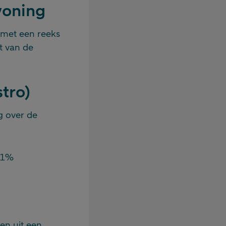
woning
n met een reeks
t van de
tro)
g over de
n 1%
en uit een