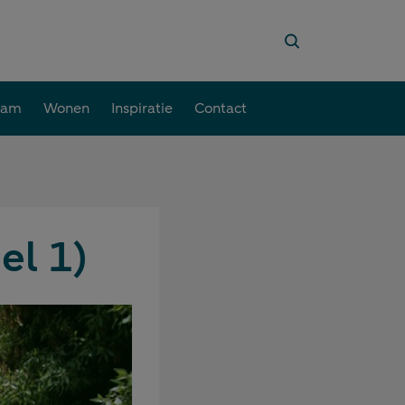
aam
Wonen
Inspiratie
Contact
el 1)