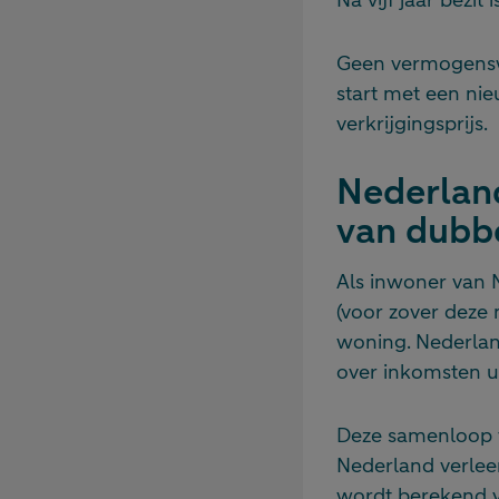
Geen vermogenswin
start met een ni
verkrijgingsprijs.
Nederland
van dubbe
Als inwoner van 
(voor zover deze 
woning. Nederland
over inkomsten ui
Deze samenloop va
Nederland verleen
wordt berekend v