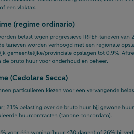
 of een vlaktax.
me (regime ordinario)
rden belast tegen progressieve IRPEF-tarieven van 
 tarieven worden verhoogd met een regionale opsla
jk gemeentelijke/provinciale opslagen tot 0,9%. Aftr
 de bruto huur voor onderhoud en beheer.
me (Cedolare Secca)
unnen particulieren kiezen voor een vervangende belas
r; 21% belasting over de bruto huur bij gewone hu
uleerde huurcontracten (canone concordato).
1% voor één woning (huur ≤30 dagen) of 26% bij ver