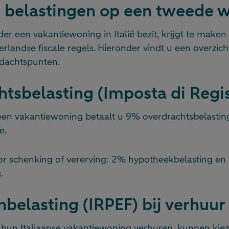
e belastingen op een tweede 
er een vakantiewoning in Italië bezit, krijgt te make
erlandse fiscale regels. Hieronder vindt u een overzich
ndachtspunten.
tsbelasting (Imposta di Regis
een vakantiewoning betaalt u 9% overdrachtsbelastin
e.
door schenking of vererving: 2% hypotheekbelasting e
.
belasting (IRPEF) bij verhuur
 hun Italiaanse vakantiewoning verhuren, kunnen kiez