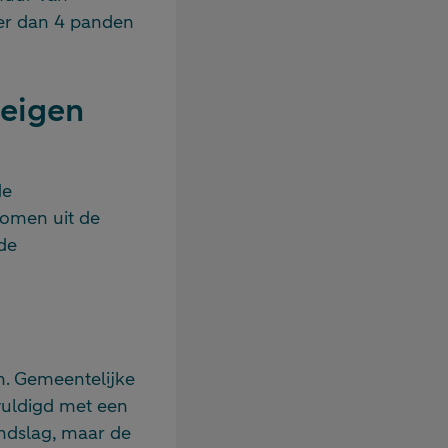
er dan 4 panden
 eigen
de
komen uit de
de
. Gemeentelijke
vuldigd met een
ondslag, maar de