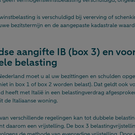
stbelasting is verschuldigd bij vererving of schenkin
euwe bezitstermijn en de aangepaste kadastrale waard
se aangifte IB (box 3) en vo
le belasting
Nederland moet u al uw bezittingen en schulden opge
niet in box 1 of box 2 worden belast). Dat geldt ook v
 heeft met Italië in een belastingverdrag afgesproken 
t de Italiaanse woning.
n verschillende regelingen kan tot dubbele belasting
t daarom een vrijstelling. De box 3 belastingvrijstell
olgens de methode van evenredige vrijstelling. Door