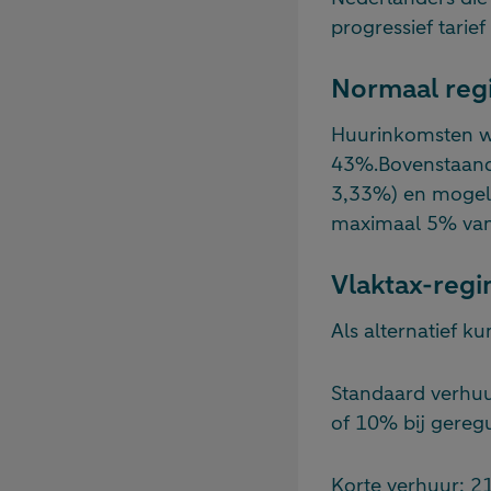
progressief tarief
Normaal regi
Huurinkomsten wo
43%.Bovenstaande
3,33%) en mogeli
maximaal 5% van
Vlaktax-regi
Als alternatief k
Standaard verhuu
of 10% bij gereg
Korte verhuur: 2