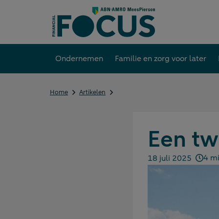
Direct
naar
content
Ondernemen
Familie en zorg voor later
Een
Home
Artikelen
tweede
huis
in
Italië
Een twe
(deel
1)
4 mi
18 juli 2025
Gepubliceerd op: