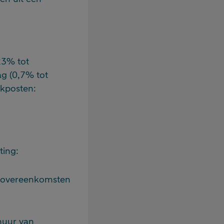
23% tot
g (0,7% tot
ekposten:
ting:
urovereenkomsten
huur van