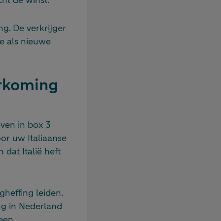
g. De verkrijger
e als nieuwe
orkoming
ven in box 3
oor uw Italiaanse
dat Italië heft
heffing leiden.
ing in Nederland
 een