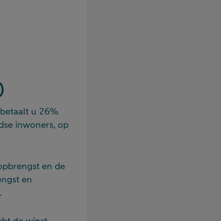
)
 betaalt u 26%
dse inwoners, op
popbrengst en de
engst en
.
ht de winst.