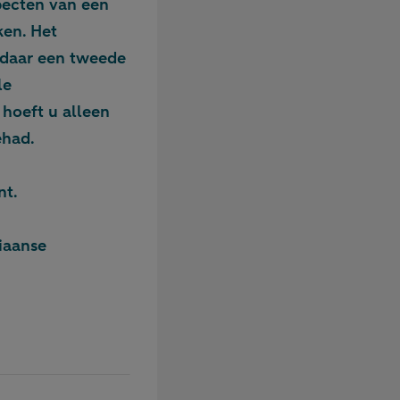
specten van een
ken. Het
e daar een tweede
le
 hoeft u alleen
ehad.
nt.
iaanse