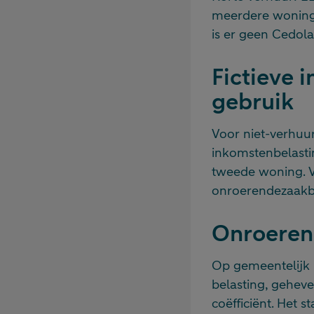
meerdere woninge
is er geen Cedolar
Fictieve 
gebruik
Voor niet-verhuu
inkomstenbelastin
tweede woning. V
onroerendezaakbe
Onroeren
Op gemeentelijk 
belasting, gehev
coëfficiënt. Het