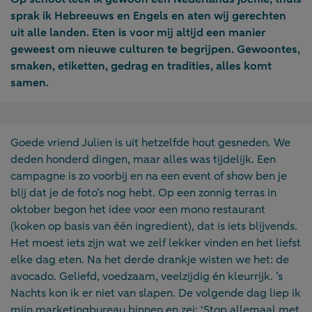
sprak ik Hebreeuws en Engels en aten wij gerechten
uit alle landen. Eten is voor mij altijd een manier
geweest om nieuwe culturen te begrijpen. Gewoontes,
smaken, etiketten, gedrag en tradities, alles komt
samen.
Goede vriend Julien is uit hetzelfde hout gesneden. We
deden honderd dingen, maar alles was tijdelijk. Een
campagne is zo voorbij en na een event of show ben je
blij dat je de foto’s nog hebt. Op een zonnig terras in
oktober begon het idee voor een mono restaurant
(koken op basis van één ingredient), dat is iets blijvends.
Het moest iets zijn wat we zelf lekker vinden en het liefst
elke dag eten. Na het derde drankje wisten we het: de
avocado. Geliefd, voedzaam, veelzijdig én kleurrijk. ’s
Nachts kon ik er niet van slapen. De volgende dag liep ik
mijn marketingbureau binnen en zei: ‘Stop allemaal met