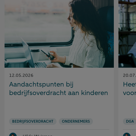
Gepubliceerd
Gepubl
12.05.2026
20.07
op:
op:
Aandachtspunten bij
Heef
bedrijfsoverdracht aan kinderen
voo
BEDRIJFSOVERDRACHT
ONDERNEMERS
DGA