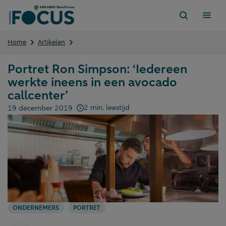
Direct
naar
content
Portret
Home
Artikelen
Ron
Simpson:
Portret Ron Simpson: ‘Iedereen
‘Iedereen
werkte ineens in een avocado
werkte
ineens
callcenter’
in
2 min. leestijd
19 december 2019
een
Gepubliceerd op:
avocado
callcenter’
ONDERNEMERS
PORTRET