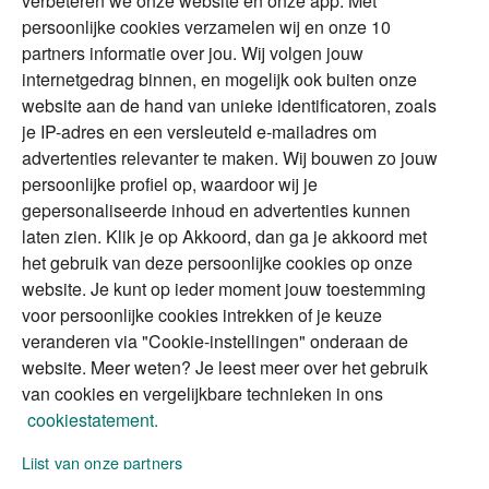
verbeteren we onze website en onze app. Met
Tweede huis in
Financial Focus
persoonlijke cookies verzamelen wij en onze 10
buitenland
magazine
partners informatie over jou. Wij volgen jouw
DGA
internetgedrag binnen, en mogelijk ook buiten onze
The Exit Years
website aan de hand van unieke identificatoren, zoals
Erfenis
Contact
je IP-adres en een versleuteld e-mailadres om
advertenties relevanter te maken. Wij bouwen zo jouw
persoonlijke profiel op, waardoor wij je
Alles voor en over vermogenden.
gepersonaliseerde inhoud en advertenties kunnen
laten zien. Klik je op Akkoord, dan ga je akkoord met
het gebruik van deze persoonlijke cookies op onze
website. Je kunt op ieder moment jouw toestemming
Over ABN AMRO
Veiligheid
Privacy & Cookies
voor persoonlijke cookies intrekken of je keuze
veranderen via "Cookie-instellingen" onderaan de
Toegankelijkheid
Disclaimer
RSS
website. Meer weten? Je leest meer over het gebruik
van cookies en vergelijkbare technieken in ons
cookiestatement.
Lijst van onze partners