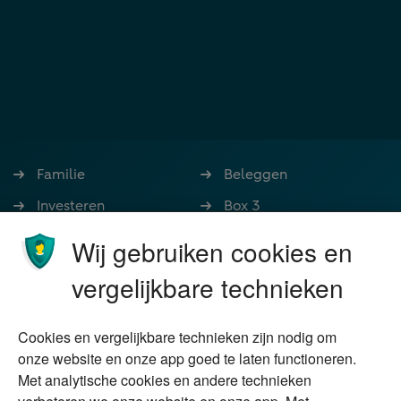
Familie
Beleggen
Investeren
Box 3
Ondernemen
Bedrijfsoverdracht
Wij gebruiken cookies en
Stoppen met werken
Nalatenschap
vergelijkbare technieken
Wonen
Schenken
Cookies en vergelijkbare technieken zijn nodig om
Over Financial Focus
Duurzaam
onze website en onze app goed te laten functioneren.
Met analytische cookies en andere technieken
Vermogensplanning
Specialisten