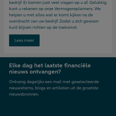
bedrijf. Er komen juist veel vragen op u af. Gelukkig
kunt u rekenen op onze Vermogensplanners. We
helpen u met alles wat er komt kijken na de
overdracht van uw bedrijf. Zodat u zich gewoon
kunt blijven richten op de toekomst.
Opent
Lees meer
link
in
nieuwe
Elke dag het laatste financiële
tab
nieuws ontvangen?
Ontvang dagelijks een mail met geselecteerde
nieuwsitems, blogs en artikelen uit de grootste
nieuwsbronnen.