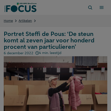
Direct
naar
content
Portret
Home
Artikelen
Steffi
de
Portret Steffi de Pous: ‘De steun
Pous:
komt al zeven jaar voor honderd
‘De
steun
procent van particulieren’
komt
4 min. leestijd
6 december 2022
al
Gepubliceerd op:
zeven
jaar
voor
honderd
procent
van
particulieren’