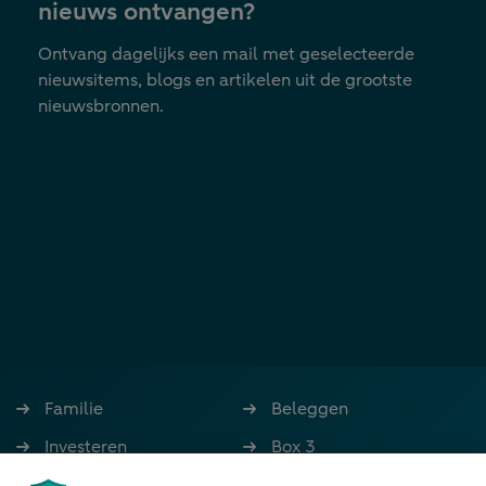
nieuws ontvangen?
Ontvang dagelijks een mail met geselecteerde
nieuwsitems, blogs en artikelen uit de grootste
nieuwsbronnen.
Familie
Beleggen
Investeren
Box 3
Ondernemen
Bedrijfsoverdracht