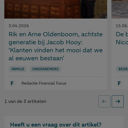
Gepubliceerd
Gepubl
3.04.2026
15.06
op:
op:
Rik en Arne Oldenboom, achtste
De 
generatie bij Jacob Hooy:
Nico
‘Klanten vinden het mooi dat we
al eeuwen bestaan’
FAMILIE
ONDERNEMERS
BEDR
Redactie Financial Focus
1
van de
3
artikelen
Vorige
Volge
Heeft u een vraag over dit artikel?