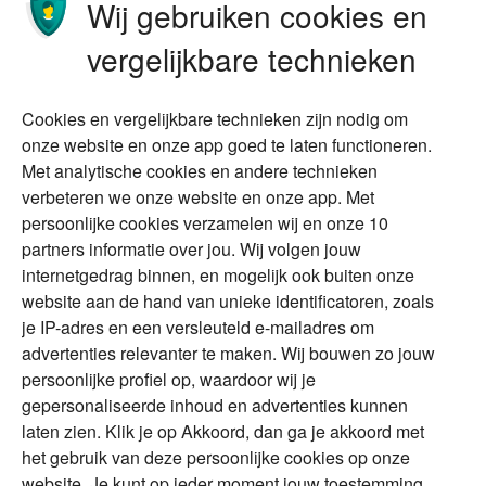
Wij gebruiken cookies en
Stoppen met werken
Nalatenschap
vergelijkbare technieken
Wonen
Schenken
Cookies en vergelijkbare technieken zijn nodig om
Over Financial Focus
Duurzaam
onze website en onze app goed te laten functioneren.
Met analytische cookies en andere technieken
Vermogensplanning
Specialisten
verbeteren we onze website en onze app. Met
Tweede huis in
Financial Focus
persoonlijke cookies verzamelen wij en onze 10
buitenland
magazine
partners informatie over jou. Wij volgen jouw
DGA
internetgedrag binnen, en mogelijk ook buiten onze
The Exit Years
website aan de hand van unieke identificatoren, zoals
Erfenis
Contact
je IP-adres en een versleuteld e-mailadres om
advertenties relevanter te maken. Wij bouwen zo jouw
persoonlijke profiel op, waardoor wij je
Alles voor en over vermogenden.
gepersonaliseerde inhoud en advertenties kunnen
laten zien. Klik je op Akkoord, dan ga je akkoord met
het gebruik van deze persoonlijke cookies op onze
website. Je kunt op ieder moment jouw toestemming