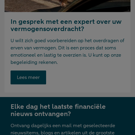
In gesprek met een expert over uw
vermogensoverdracht?
U wilt zich goed voorbereiden op het overdragen of
erven van vermogen. Dit is een proces dat soms
emotioneel en lastig te overzien is. U kunt op onze
begeleiding rekenen.
Opent
Lees meer
link
in
nieuwe
Elke dag het laatste financiële
tab
nieuws ontvangen?
Ontvang dagelijks een mail met geselecteerde
nieuwsitems, blogs en artikelen uit de grootste