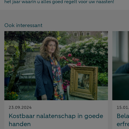
het jaar waarin u alles goed regelt voor uw naasten!
Ook interessant
Gepubliceerd
Gepubl
23.09.2024
15.01
op:
op:
Kostbaar nalatenschap in goede
Bela
handen
erfr