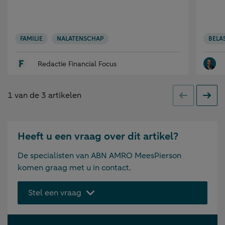
FAMILIE
NALATENSCHAP
BELA
Redactie Financial Focus
1
van de
3
artikelen
Vorige
Volge
Heeft u een vraag over dit artikel?
De specialisten van ABN AMRO MeesPierson
komen graag met u in contact.
Stel een vraag