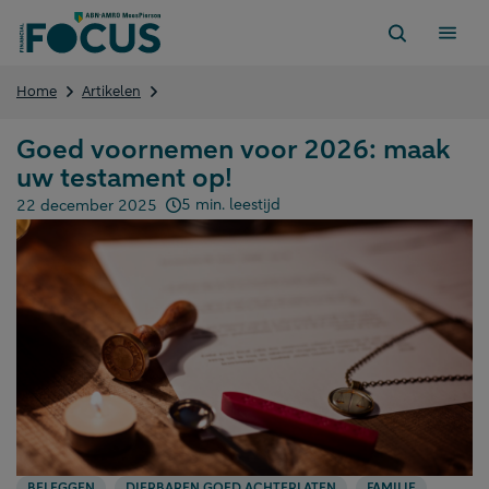
Direct
naar
content
Goed
Home
Artikelen
voornemen
voor
Goed voornemen voor 2026: maak
2026:
uw testament op!
maak
uw
5 min. leestijd
22 december 2025
testament
Gepubliceerd op:
op!
BELEGGEN
DIERBAREN GOED ACHTERLATEN
FAMILIE