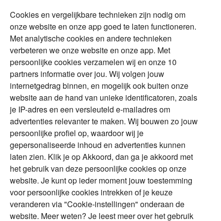
Cookies en vergelijkbare technieken zijn nodig om
Over Financial Focus
Duurzaam
onze website en onze app goed te laten functioneren.
Met analytische cookies en andere technieken
Vermogensplanning
Specialisten
verbeteren we onze website en onze app. Met
Tweede huis in
Financial Focus
persoonlijke cookies verzamelen wij en onze 10
buitenland
magazine
partners informatie over jou. Wij volgen jouw
DGA
internetgedrag binnen, en mogelijk ook buiten onze
The Exit Years
website aan de hand van unieke identificatoren, zoals
Erfenis
Contact
je IP-adres en een versleuteld e-mailadres om
advertenties relevanter te maken. Wij bouwen zo jouw
persoonlijke profiel op, waardoor wij je
Alles voor en over vermogenden.
gepersonaliseerde inhoud en advertenties kunnen
laten zien. Klik je op Akkoord, dan ga je akkoord met
het gebruik van deze persoonlijke cookies op onze
website. Je kunt op ieder moment jouw toestemming
Over ABN AMRO
Veiligheid
Privacy & Cookies
voor persoonlijke cookies intrekken of je keuze
veranderen via "Cookie-instellingen" onderaan de
Toegankelijkheid
Disclaimer
RSS
website. Meer weten? Je leest meer over het gebruik