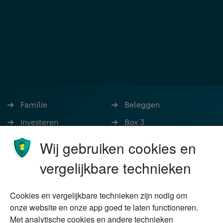
Familie
Beleggen
Investeren
Box 3
Ondernemen
Bedrijfsoverdracht
Wij gebruiken cookies en
Stoppen met werken
Nalatenschap
vergelijkbare technieken
Wonen
Schenken
Cookies en vergelijkbare technieken zijn nodig om
Over Financial Focus
Duurzaam
onze website en onze app goed te laten functioneren.
Met analytische cookies en andere technieken
Vermogensplanning
Specialisten