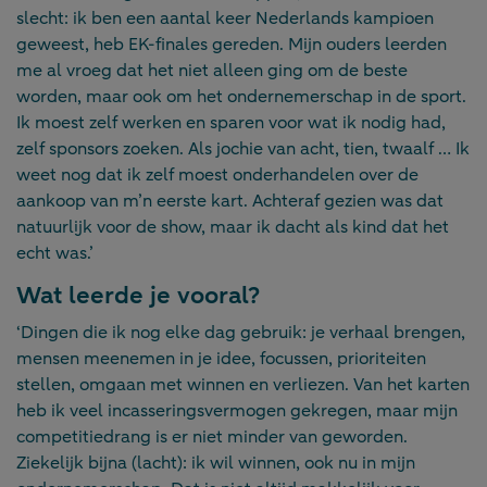
slecht: ik ben een aantal keer Nederlands kampioen
geweest, heb EK-finales gereden. Mijn ouders leerden
me al vroeg dat het niet alleen ging om de beste
worden, maar ook om het ondernemerschap in de sport.
Ik moest zelf werken en sparen voor wat ik nodig had,
zelf sponsors zoeken. Als jochie van acht, tien, twaalf … Ik
weet nog dat ik zelf moest onderhandelen over de
aankoop van m’n eerste kart. Achteraf gezien was dat
natuurlijk voor de show, maar ik dacht als kind dat het
echt was.’
Wat leerde je vooral?
‘Dingen die ik nog elke dag gebruik: je verhaal brengen,
mensen meenemen in je idee, focussen, prioriteiten
stellen, omgaan met winnen en verliezen. Van het karten
heb ik veel incasseringsvermogen gekregen, maar mijn
competitiedrang is er niet minder van geworden.
Ziekelijk bijna (lacht): ik wil winnen, ook nu in mijn