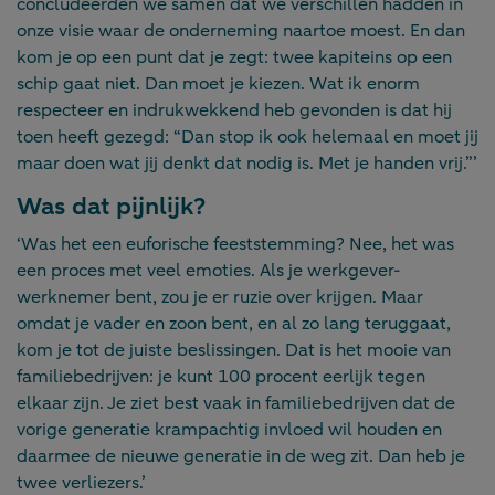
concludeerden we samen dat we verschillen hadden in
onze visie waar de onderneming naartoe moest. En dan
kom je op een punt dat je zegt: twee kapiteins op een
schip gaat niet. Dan moet je kiezen. Wat ik enorm
respecteer en indrukwekkend heb gevonden is dat hij
toen heeft gezegd: “Dan stop ik ook helemaal en moet jij
maar doen wat jij denkt dat nodig is. Met je handen vrij.”’
Was dat pijnlijk?
‘Was het een euforische feeststemming? Nee, het was
een proces met veel emoties. Als je
werkgever-
werknemer bent, zou je
er ruzie over krijgen. Maar
omdat je vader en zoon bent, en al zo
lang teruggaat,
kom je tot de juiste
beslissingen. Dat is het mooie van
familiebedrijven: je kunt 100 procent eerlijk tegen
elkaar zijn. Je ziet best vaak in familiebedrijven dat de
vorige generatie krampachtig invloed wil houden en
daarmee de nieuwe generatie in de weg zit. Dan heb je
twee verliezers.’