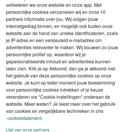
verbeteren we onze website en onze app. Met
Tweede huis in
Financial Focus
persoonlijke cookies verzamelen wij en onze 10
buitenland
magazine
partners informatie over jou. Wij volgen jouw
DGA
internetgedrag binnen, en mogelijk ook buiten onze
The Exit Years
website aan de hand van unieke identificatoren, zoals
Erfenis
Contact
je IP-adres en een versleuteld e-mailadres om
advertenties relevanter te maken. Wij bouwen zo jouw
persoonlijke profiel op, waardoor wij je
Alles voor en over vermogenden.
gepersonaliseerde inhoud en advertenties kunnen
laten zien. Klik je op Akkoord, dan ga je akkoord met
het gebruik van deze persoonlijke cookies op onze
website. Je kunt op ieder moment jouw toestemming
Over ABN AMRO
Veiligheid
Privacy & Cookies
voor persoonlijke cookies intrekken of je keuze
veranderen via "Cookie-instellingen" onderaan de
Toegankelijkheid
Disclaimer
RSS
website. Meer weten? Je leest meer over het gebruik
van cookies en vergelijkbare technieken in ons
cookiestatement.
Lijst van onze partners