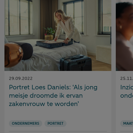
Gepubliceerd
Gepubl
29.09.2022
25.11
op:
op:
Portret Loes Daniels: ‘Als jong
Inzi
meisje droomde ik ervan
ond
zakenvrouw te worden’
ONDERNEMERS
PORTRET
MAAT