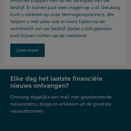
Ambities stoppen niet na het verkopen van uw
bedrijf. Er komen juist veel vragen op u af. Gelukkig
kunt u rekenen op onze Vermogensplanners. We
helpen u met alles wat er komt kijken na de
overdracht van uw bedrijf. Zodat u zich gewoon
kunt blijven richten op de toekomst.
Opent
Lees meer
link
in
nieuwe
Elke dag het laatste financiële
tab
nieuws ontvangen?
Ontvang dagelijks een mail met geselecteerde
nieuwsitems, blogs en artikelen uit de grootste
nieuwsbronnen.