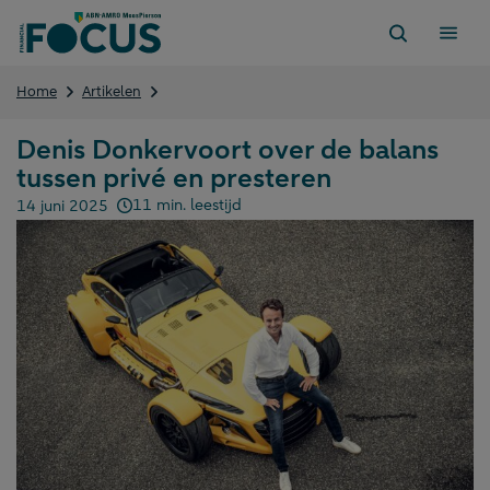
Direct
naar
content
Denis
Home
Artikelen
Donkervoort
over
Denis Donkervoort over de balans
de
tussen privé en presteren
balans
tussen
11 min. leestijd
14 juni 2025
privé
Gepubliceerd op:
en
presteren