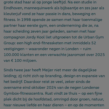
grote stad haar al op jonge leeftijd. Na een studie in
Eindhoven, mannequinwerk als bijbaantje en zes jaar als
kleuterjuf vond ze haar passie in dans, beweging en
fitness. In 1998 opende ze samen met haar toenmalige
partner haar eerste gym, een onderneming die ze, na
haar scheiding zeven jaar geleden, samen met haar
compagnon Jordy Kool liet uitgroeien tot de Urban Gym
Group: een high end-fitnessketen met inmiddels 52
vestigingen – waaronder negen in Londen – ruim
100.000 klanten en een verwachte jaaromzet over 2025
van € 100 miljoen.
Sinds twee jaar heeft Meijer niet meer de dagelijkse
leiding; zij richt zich op branding, design en expansie van
het bedrijf. Daardoor reist ze veel, zeker sinds de
overname eind oktober 2024 van de negen Londense
Gymbox-fitnesscentra. Rust vindt ze thuis – op een fijne
plek dicht bij de hoofdstad, omringd door groen, natuur,
haar nieuwe liefde en haar dieren – en op de momenten