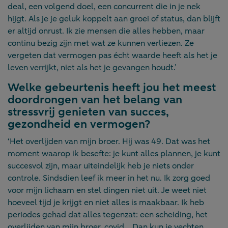
deal, een volgend doel, een concurrent die in je nek
hijgt. Als je je geluk koppelt aan groei of status, dan blijft
er altijd onrust. Ik zie mensen die alles hebben, maar
continu bezig zijn met wat ze kunnen verliezen. Ze
vergeten dat vermogen pas écht waarde heeft als het je
leven verrijkt, niet als het je gevangen houdt.’
Welke gebeurtenis heeft jou het meest
doordrongen van het belang van
stressvrij genieten van succes,
gezondheid en vermogen?
‘Het overlijden van mijn broer. Hij was 49. Dat was het
moment waarop ik besefte: je kunt alles plannen, je kunt
succesvol zijn, maar uiteindelijk heb je niets onder
controle. Sindsdien leef ik meer in het nu. Ik zorg goed
voor mijn lichaam en stel dingen niet uit. Je weet niet
hoeveel tijd je krijgt en niet alles is maakbaar. Ik heb
periodes gehad dat alles tegenzat: een scheiding, het
overlijden van mijn broer, covid... Dan kun je vechten