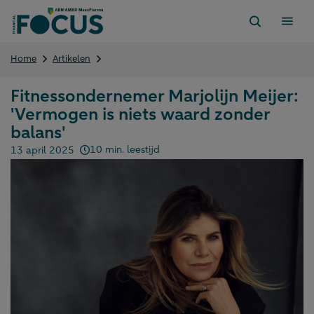
Direct
naar
content
Fitnessondernemer
Home
Artikelen
Marjolijn
Meijer:
Fitnessondernemer Marjolijn Meijer:
'Vermogen
'Vermogen is niets waard zonder
is
niets
balans'
waard
10 min. leestijd
13 april 2025
zonder
Gepubliceerd op:
balans'