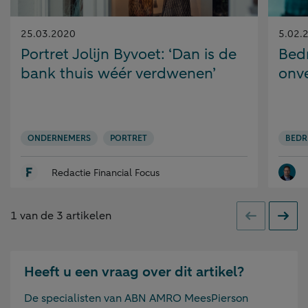
Gepubliceerd
Gepubl
25.03.2020
5.02.
op:
op:
Portret Jolijn Byvoet: ‘Dan is de
Bedr
bank thuis wéér verdwenen’
onve
ONDERNEMERS
PORTRET
BEDR
Redactie Financial Focus
1
van de
3
artikelen
Vorige
Volge
Heeft u een vraag over dit artikel?
De specialisten van ABN AMRO MeesPierson