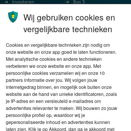
Investeren
Box 3
Ondernemen
Bedrijfsoverdracht
Wij gebruiken cookies en
Stoppen met werken
Nalatenschap
vergelijkbare technieken
Wonen
Schenken
Cookies en vergelijkbare technieken zijn nodig om
Over Financial Focus
Duurzaam
onze website en onze app goed te laten functioneren.
Met analytische cookies en andere technieken
Vermogensplanning
Specialisten
verbeteren we onze website en onze app. Met
Tweede huis in
Financial Focus
persoonlijke cookies verzamelen wij en onze 10
buitenland
magazine
partners informatie over jou. Wij volgen jouw
DGA
internetgedrag binnen, en mogelijk ook buiten onze
The Exit Years
website aan de hand van unieke identificatoren, zoals
Erfenis
Contact
je IP-adres en een versleuteld e-mailadres om
advertenties relevanter te maken. Wij bouwen zo jouw
persoonlijke profiel op, waardoor wij je
Alles voor en over vermogenden.
gepersonaliseerde inhoud en advertenties kunnen
laten zien. Klik je op Akkoord, dan ga je akkoord met