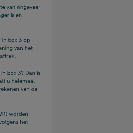
nte van ongeveer
ager is en
 in box 3 op
ening van het
aftrek.
 in box 3? Dan is
alt u helemaal
erekenen van de
WWR) worden
volgens het