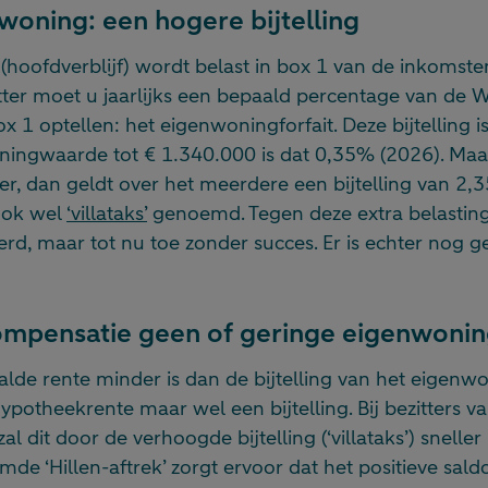
woning: een hogere bijtelling
hoofdverblijf) wordt belast in box 1 van de inkomsten
ter moet u jaarlijks een bepaald percentage van de 
 1 optellen: het eigenwoningforfait. Deze bijtelling is
woningwaarde tot € 1.340.000 is dat 0,35% (2026). Ma
 dan geldt over het meerdere een bijtelling van 2,
ook wel
‘villataks’
genoemd. Tegen deze extra belasting
d, maar tot nu toe zonder succes. Er is echter nog g
ompensatie geen of geringe eigenwoni
de rente minder is dan de bijtelling van het eigenwon
ypotheekrente maar wel een bijtelling. Bij bezitters van
l dit door de verhoogde bijtelling (‘villataks’) sneller 
e ‘Hillen-aftrek’ zorgt ervoor dat het positieve sald