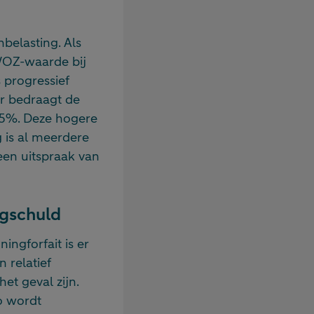
belasting. Als
WOZ-waarde bij
 progressief
ar bedraagt de
35%. Deze hogere
 is al meerdere
een uitspraak van
ngschuld
ingforfait is er
 relatief
het geval zijn.
o wordt