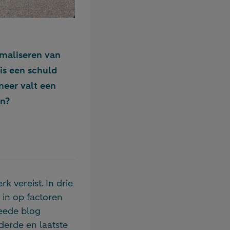
imaliseren van
 is een schuld
neer valt een
en?
k vereist. In drie
 in op factoren
weede blog
derde en laatste