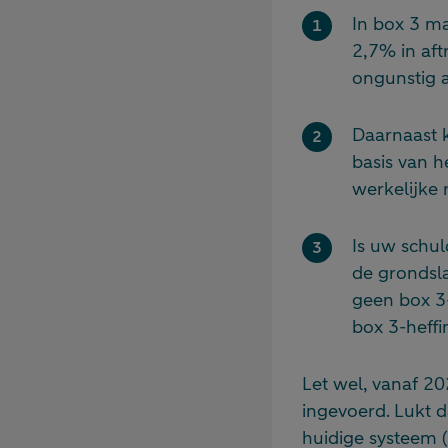
In box 3 ma
2,7% in aft
ongunstig a
Daarnaast 
basis van h
werkelijke 
Is uw schul
de grondsla
geen box 3
box 3-heffi
Let wel, vanaf 2
ingevoerd. Lukt 
huidige systeem (