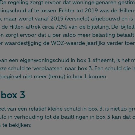
e regeling zorgt ervoor dat woningeigenaren gesti
ngschuld af te lossen. Echter tot 2019 was de ‘Hillen
do, maar wordt vanaf 2019 (versneld) afgebouwd en is 
e Hillen-aftrek circa 72% van de bijtelling. De ‘bijtel
en zorgt ervoor dat u per saldo meer belasting betaalt
or waardestijging de WOZ-waarde jaarlijks verder toe
 van een eigenwoningschuld in box 1 afneemt, is het 
ze schuld te ‘verplaatsen’ naar box 3. Een schuld die i
n beginsel niet meer (terug) in box 1 komen.
 box 3
el van een relatief kleine schuld in box 3, is niet zo g
uld in verhouding tot de bezittingen in box 3 kan dat o
te bekijken: