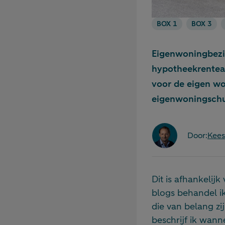
BOX 1
BOX 3
Eigenwoningbezit
hypotheekrenteaft
voor de eigen wo
eigenwoningschul
Door:
Kee
Dit is afhankelijk
blogs behandel ik
die van belang z
beschrijf ik wann