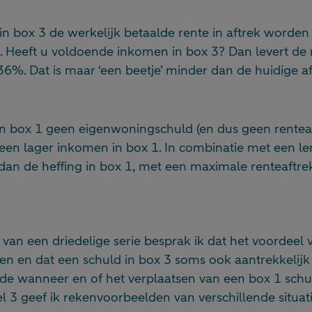
n box 3 de werkelijk betaalde rente in aftrek worde
. Heeft u voldoende inkomen in box 3? Dan levert de 
36%. Dat is maar ‘een beetje’ minder dan de huidige a
 in box 1 geen eigenwoningschuld (en dus geen renteaft
ot een lager inkomen in box 1. In combinatie met een l
n dan de heffing in box 1, met een maximale renteaftr
l van een driedelige serie besprak ik dat het voordeel 
n en dat een schuld in box 3 soms ook aantrekkelijk k
de wanneer en of het verplaatsen van een box 1 schu
eel 3 geef ik rekenvoorbeelden van verschillende situat