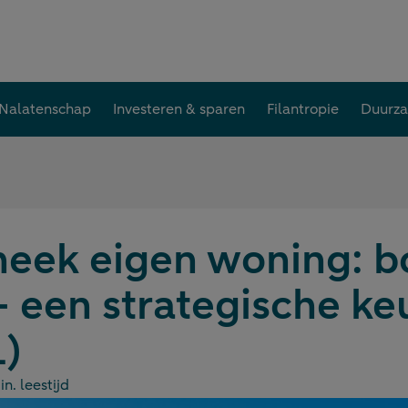
Nalatenschap
Investeren & sparen
Filantropie
Duurz
eek eigen woning: bo
– een strategische ke
1)
n. leestijd