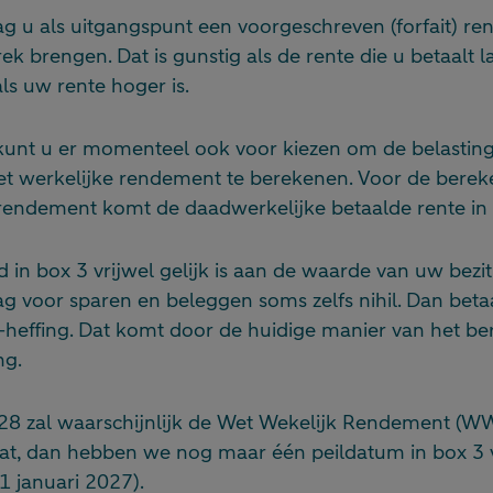
g u als uitgangspunt een voorgeschreven (forfait) re
rek brengen. Dat is gunstig als de rente die u betaalt l
ls uw rente hoger is.
kunt u er momenteel ook voor kiezen om de belasting
et werkelijke rendement te berekenen. Voor de berek
rendement komt de daadwerkelijke betaalde rente in 
d in box 3 vrijwel gelijk is aan de waarde van uw bezit
g voor sparen en beleggen soms zelfs nihil. Dan beta
-heffing. Dat komt door de huidige manier van het b
ng.
028 zal waarschijnlijk de Wet Wekelijk Rendement (
dat, dan hebben we nog maar één peildatum in box 3 
1 januari 2027).