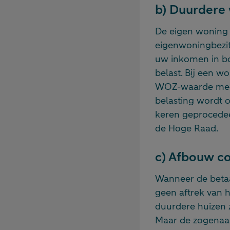
b) Duurdere 
De eigen woning (
eigenwoningbezit
uw inkomen in box
belast. Bij een 
WOZ-waarde meer,
belasting wordt 
keren geprocedeer
de Hoge Raad.
c) Afbouw c
Wanneer de betaal
geen aftrek van h
duurdere huizen za
Maar de zogenaamd