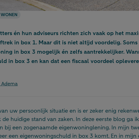
WONEN
ters én hun adviseurs richten zich vaak op het max
rek in box 1. Maar dit is niet altijd voordelig. Soms
ning in box 3 mogelijk én zelfs aantrekkelijker. Wan
d in box 3 en kan dat een fiscaal voordeel oplever
s Adema
 van uw persoonlijk situatie en is er zeker enig rekenwer
 de huidige stand van zaken. In deze eerste blog ga ik
ijn bij een zogenaamde eigenwoninglening. In mijn t
eer een eigenwoningschuld in box 3 komt. En in mijn 