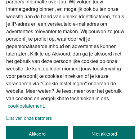
partners informatie over jou. Wij volgen jouw
DGA
internetgedrag binnen, en mogelijk ook buiten onze
The Exit Years
website aan de hand van unieke identificatoren, zoals
Erfenis
Contact
je IP-adres en een versleuteld e-mailadres om
advertenties relevanter te maken. Wij bouwen zo jouw
persoonlijke profiel op, waardoor wij je
Alles voor en over vermogenden.
gepersonaliseerde inhoud en advertenties kunnen
laten zien. Klik je op Akkoord, dan ga je akkoord met
het gebruik van deze persoonlijke cookies op onze
website. Je kunt op ieder moment jouw toestemming
Over ABN AMRO
Veiligheid
Privacy & Cookies
voor persoonlijke cookies intrekken of je keuze
veranderen via "Cookie-instellingen" onderaan de
Toegankelijkheid
Disclaimer
RSS
website. Meer weten? Je leest meer over het gebruik
van cookies en vergelijkbare technieken in ons
cookiestatement.
Lijst van onze partners
We gebruiken de persoonlijke informatie die u
Akkoord
Niet akkoord
invult, om uw verzoek (of aanvraag) te verwerken.