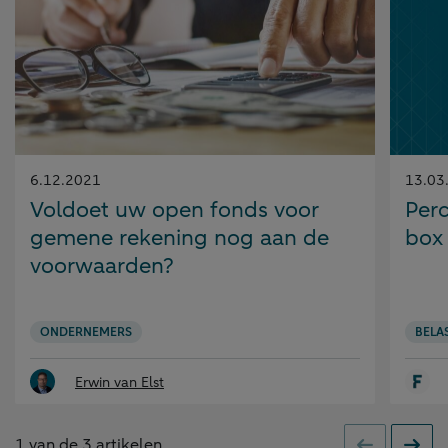
Gepubliceerd
Gepubl
6.12.2021
13.03
op:
op:
Voldoet uw open fonds voor
Perc
gemene rekening nog aan de
box
voorwaarden?
ONDERNEMERS
BELA
Erwin van Elst
1
van de
3
artikelen