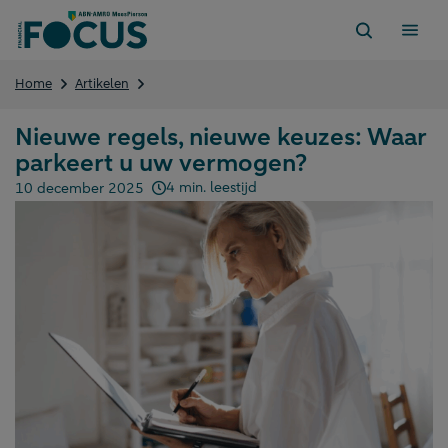
Direct
naar
content
Nieuwe
Home
Artikelen
regels,
nieuwe
Nieuwe regels, nieuwe keuzes: Waar
keuzes:
parkeert u uw vermogen?
Waar
parkeert
4 min. leestijd
10 december 2025
u
Gepubliceerd op:
uw
vermogen?