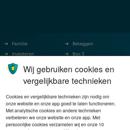
Familie
Beleggen
Investeren
Box 3
Ondernemen
Bedrijfsoverdracht
Wij gebruiken cookies en
Stoppen met werken
Nalatenschap
vergelijkbare technieken
Wonen
Schenken
Cookies en vergelijkbare technieken zijn nodig om
Over Financial Focus
Duurzaam
onze website en onze app goed te laten functioneren.
Met analytische cookies en andere technieken
Vermogensplanning
Specialisten
verbeteren we onze website en onze app. Met
Tweede huis in
Financial Focus
persoonlijke cookies verzamelen wij en onze 10
buitenland
magazine