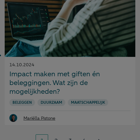
Gepubliceerd
14.10.2024
op:
Impact maken met giften én
beleggingen. Wat zijn de
mogelijkheden?
BELEGGEN
DUURZAAM
MAATSCHAPPELIJK
Mariëlla Pistone
Paginering