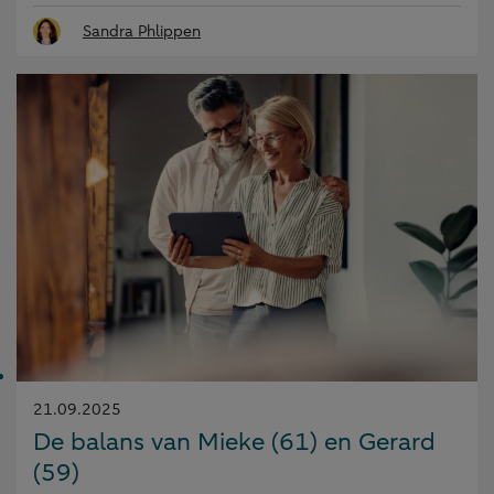
Sandra Phlippen
Gepubliceerd
21.09.2025
op:
De balans van Mieke (61) en Gerard
(59)