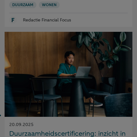
DUURZAAM
WONEN
Redactie Financial Focus
Gepubliceerd
20.09.2025
op:
Duurzaamheidscertificering: inzicht in