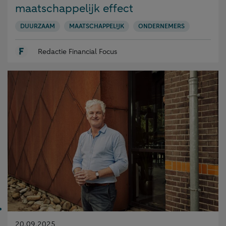
maatschappelijk effect
DUURZAAM
MAATSCHAPPELIJK
ONDERNEMERS
Redactie Financial Focus
Gepubliceerd
20.09.2025