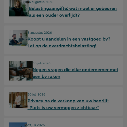
Gepubliceerd op:
4 augustus 2026
Belastingaangifte: wat moet er gebeuren
als een ouder overlijdt?
Gepubliceerd op:
3 augustus 2026
Koopt u aandelen in een vastgoed bv?
Let op de overdrachtsbelasting!
Gepubliceerd op:
30 juli 2026
Negen vragen die elke ondernemer met
een bv raken
Gepubliceerd op:
30 juli 2026
Privacy na de verkoop van uw bedrijf:
“Plots is uw vermogen zichtbaar”
Gepubliceerd op:
29 juli 2026