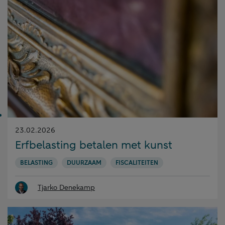
Gepubliceerd
23.02.2026
op:
Erfbelasting betalen met kunst
BELASTING
DUURZAAM
FISCALITEITEN
Tjarko Denekamp