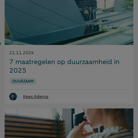
Gepubliceerd
21.11.2024
op:
7 maatregelen op duurzaamheid in
2025
DUURZAAM
Kees Adema