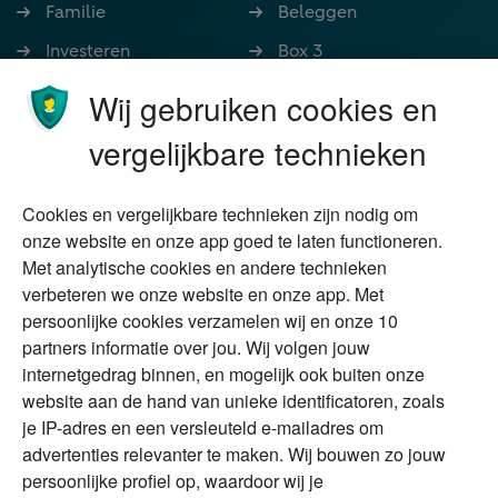
Familie
Beleggen
Investeren
Box 3
Ondernemen
Bedrijfsoverdracht
Wij gebruiken cookies en
Stoppen met werken
Nalatenschap
vergelijkbare technieken
Wonen
Schenken
Cookies en vergelijkbare technieken zijn nodig om
Over Financial Focus
Duurzaam
onze website en onze app goed te laten functioneren.
Met analytische cookies en andere technieken
Vermogensplanning
Specialisten
verbeteren we onze website en onze app. Met
Tweede huis in
Financial Focus
persoonlijke cookies verzamelen wij en onze 10
buitenland
magazine
partners informatie over jou. Wij volgen jouw
DGA
internetgedrag binnen, en mogelijk ook buiten onze
The Exit Years
website aan de hand van unieke identificatoren, zoals
Erfenis
Contact
je IP-adres en een versleuteld e-mailadres om
advertenties relevanter te maken. Wij bouwen zo jouw
persoonlijke profiel op, waardoor wij je
Alles voor en over vermogenden.