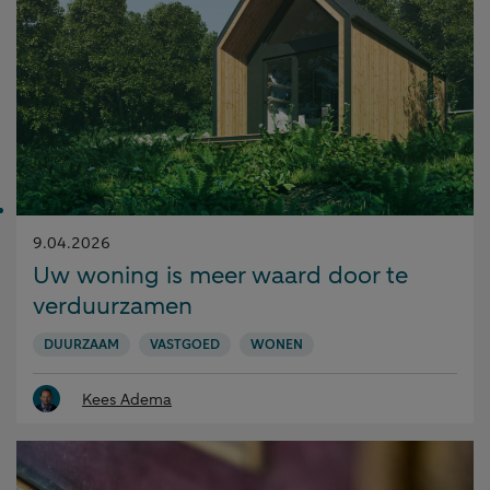
Gepubliceerd
9.04.2026
op:
Uw woning is meer waard door te
verduurzamen
DUURZAAM
VASTGOED
WONEN
Kees Adema