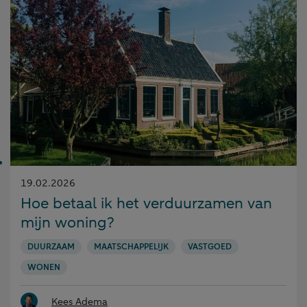
Gepubliceerd
19.02.2026
op:
Hoe betaal ik het verduurzamen van
mijn woning?
DUURZAAM
MAATSCHAPPELIJK
VASTGOED
WONEN
Kees Adema