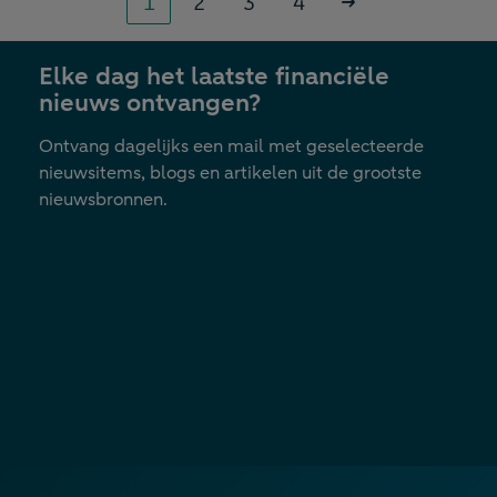
Pagina
Pagina
Pagina
Pagina
1
2
3
4
Volgende
»
Elke dag het laatste financiële
nieuws ontvangen?
Ontvang dagelijks een mail met geselecteerde
nieuwsitems, blogs en artikelen uit de grootste
nieuwsbronnen.