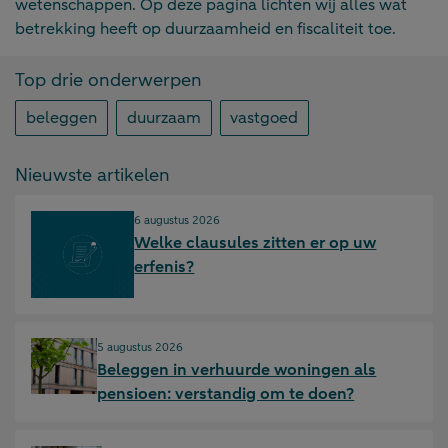
wetenschappen. Op deze pagina lichten wij alles wat
betrekking heeft op duurzaamheid en fiscaliteit toe.
Top drie onderwerpen
beleggen
duurzaam
vastgoed
Nieuwste artikelen
Gepubliceerd op:
6 augustus 2026
Welke clausules zitten er op uw
erfenis?
Gepubliceerd op:
5 augustus 2026
Beleggen in verhuurde woningen als
pensioen: verstandig om te doen?