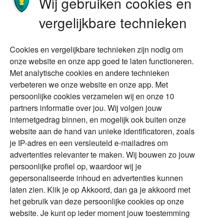
Wij gebruiken cookies en
Stoppen met werken
Nalatenschap
vergelijkbare technieken
Wonen
Schenken
Cookies en vergelijkbare technieken zijn nodig om
Over Financial Focus
Duurzaam
onze website en onze app goed te laten functioneren.
Met analytische cookies en andere technieken
Vermogensplanning
Specialisten
verbeteren we onze website en onze app. Met
Tweede huis in
Financial Focus
persoonlijke cookies verzamelen wij en onze 10
buitenland
magazine
partners informatie over jou. Wij volgen jouw
DGA
internetgedrag binnen, en mogelijk ook buiten onze
The Exit Years
website aan de hand van unieke identificatoren, zoals
Erfenis
Contact
je IP-adres en een versleuteld e-mailadres om
advertenties relevanter te maken. Wij bouwen zo jouw
persoonlijke profiel op, waardoor wij je
Alles voor en over vermogenden.
gepersonaliseerde inhoud en advertenties kunnen
laten zien. Klik je op Akkoord, dan ga je akkoord met
het gebruik van deze persoonlijke cookies op onze
website. Je kunt op ieder moment jouw toestemming