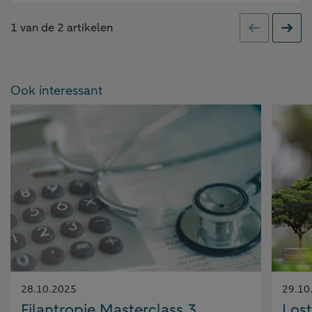
1
van de
2
artikelen
Vorige
Volge
Ook interessant
Gepubliceerd
Gepubl
28.10.2025
29.10
op:
op:
Filantropie Masterclass 3
Lost