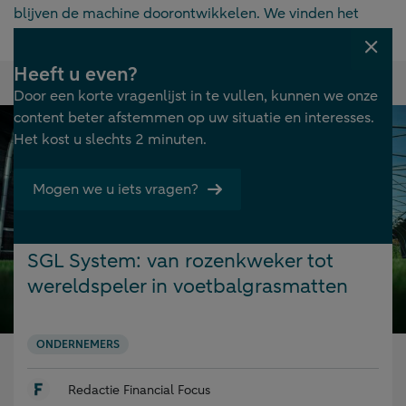
blijven de machine doorontwikkelen. We vinden het
belangrijk en leuk om innovatief bezig te zijn.’
Venst
Heeft u even?
sluit
3x De ondernemersreis
Door een korte vragenlijst in te vullen, kunnen we onze
content beter afstemmen op uw situatie en interesses.
Het kost u slechts 2 minuten.
Mogen we u iets vragen?
Gepubliceerd
14.12.2024
op:
SGL System: van rozenkweker tot
wereldspeler in voetbalgrasmatten
ONDERNEMERS
Redactie Financial Focus