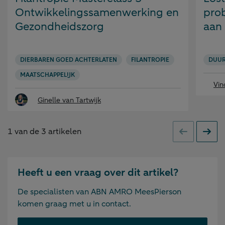
Ontwikkelingssamenwerking en
prob
Gezondheidszorg
aan 
DIERBAREN GOED ACHTERLATEN
FILANTROPIE
DUU
MAATSCHAPPELIJK
Vin
Ginelle van Tartwijk
1
van de
3
artikelen
Vorige
Volge
Heeft u een vraag over dit artikel?
De specialisten van ABN AMRO MeesPierson
komen graag met u in contact.