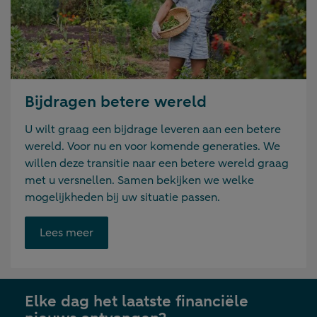
Bijdragen betere wereld
U wilt graag een bijdrage leveren aan een betere
wereld. Voor nu en voor komende generaties. We
willen deze transitie naar een betere wereld graag
met u versnellen. Samen bekijken we welke
mogelijkheden bij uw situatie passen.
Opent
Lees meer
link
in
nieuwe
Elke dag het laatste financiële
tab