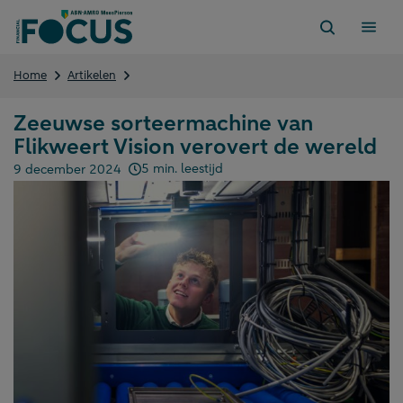
Direct
naar
content
Zeeuwse
Home
Artikelen
sorteermachine
van
Zeeuwse sorteermachine van
Flikweert
Flikweert Vision verovert de wereld
Vision
verovert
5 min. leestijd
9 december 2024
de
Gepubliceerd op:
wereld