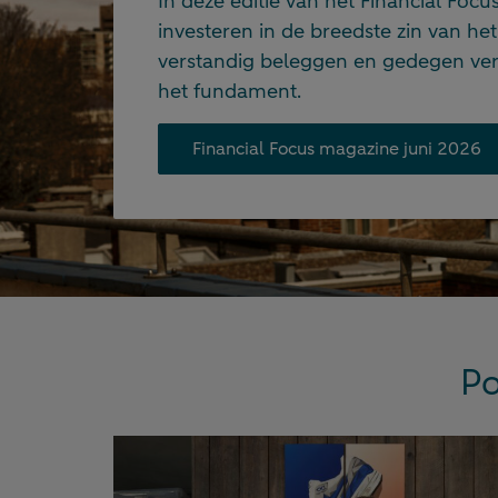
In deze editie van het Financial Foc
investeren in de breedste zin van he
verstandig beleggen en gedegen ve
het fundament.
Financial Focus magazine juni 2026
Po