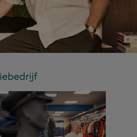
en.
en we u iets vragen?
iebedrijf