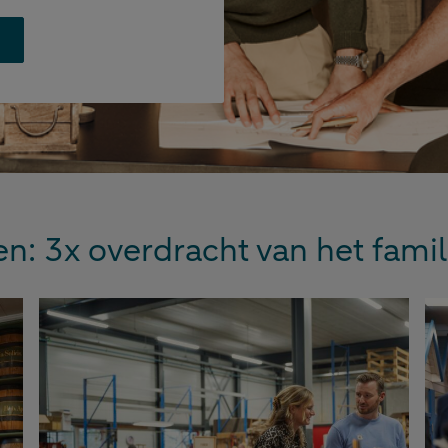
2 minut
Mog
en: 3x overdracht van het famil