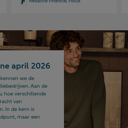
Redactie Financial Focus
ne april 2026
verkennen we de
liebedrijven. Aan de
u hoe verschillende
racht van
Heeft
. In de kern is
Door ee
indpunt, maar een
beter a