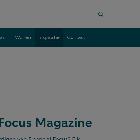
aam
Wonen
Inspiratie
Contact
 Focus Magazine
ijgen van Financial Focus? Elk