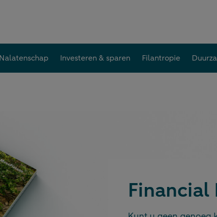
Nalatenschap
Investeren & sparen
Filantropie
Duurz
Financial
Kunt u geen genoeg kr