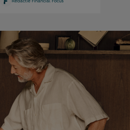
Redactie Financial Focus
Venste
 u even?
sluite
n korte vragenlijst in te vullen, kunnen we onze content
fstemmen op uw situatie en interesses. Het kost u slechts