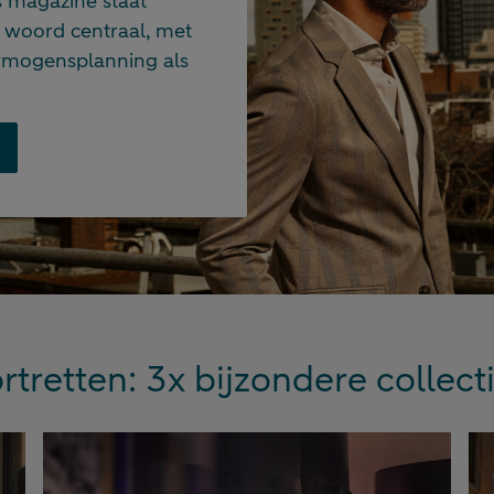
us magazine staat
t woord centraal, met
rmogensplanning als
rtretten: 3x bijzondere collect