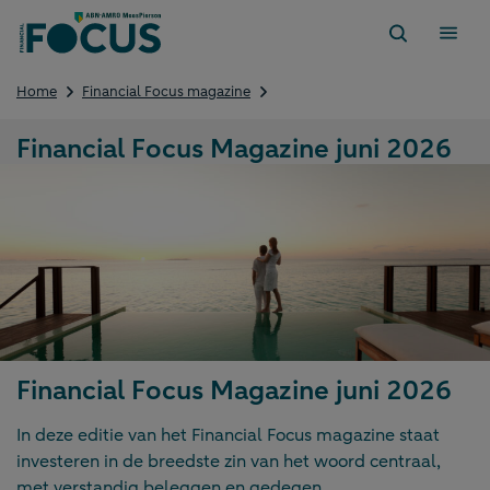
Direct
naar
content
Financial
Home
Financial Focus magazine
Focus
Magazine
Financial Focus Magazine juni 2026
juni
2026
Financial Focus Magazine juni 2026
In deze editie van het Financial Focus magazine staat
investeren in de breedste zin van het woord centraal,
met verstandig beleggen en gedegen