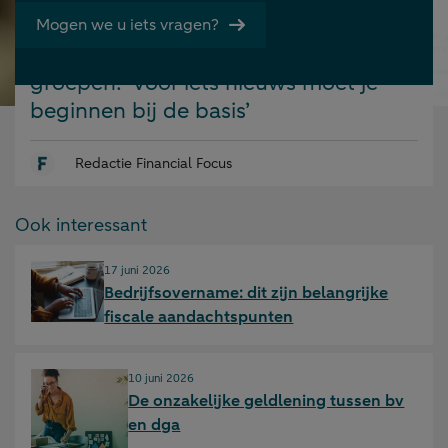
op:
Klaas van Lookeren Campagne
Mogen we u iets vragen?
ontwikkelt hotelconcept voor
groepen: ‘Voor iets nieuws moet je
beginnen bij de basis’
Redactie Financial Focus
Ook interessant
Gepubliceerd op:
17 juni 2026
Bedrijfsovername: dit zijn belangrijke
fiscale aandachtspunten
Gepubliceerd op:
10 juni 2026
De onzakelijke geldlening tussen bv
en dga