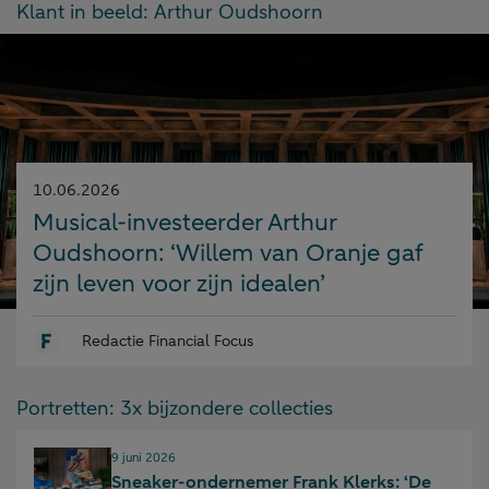
Klant in beeld: Arthur Oudshoorn
Gepubliceerd
10.06.2026
op:
Musical-investeerder Arthur
Oudshoorn: ‘Willem van Oranje gaf
zijn leven voor zijn idealen’
Redactie Financial Focus
Portretten: 3x bijzondere collecties
Gepubliceerd op:
9 juni 2026
Sneaker-ondernemer Frank Klerks: ‘De