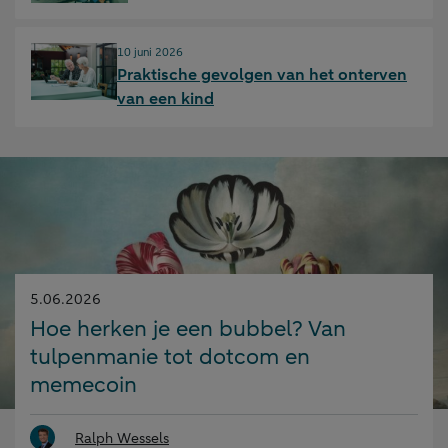
Gepubliceerd op:
10 juni 2026
Praktische gevolgen van het onterven
van een kind
Gepubliceerd
5.06.2026
op:
Hoe herken je een bubbel? Van
tulpenmanie tot dotcom en
memecoin
Ralph Wessels