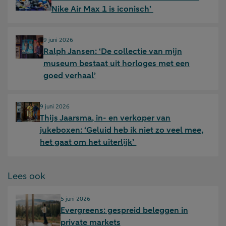
Nike Air Max 1 is iconisch’
Gepubliceerd op:
9 juni 2026
Ralph Jansen: ‘De collectie van mijn
museum bestaat uit horloges met een
goed verhaal’
Gepubliceerd op:
9 juni 2026
Thijs Jaarsma, in- en verkoper van
jukeboxen: ‘Geluid heb ik niet zo veel mee,
het gaat om het uiterlijk’
Lees ook
Gepubliceerd op:
5 juni 2026
Evergreens: gespreid beleggen in
private markets