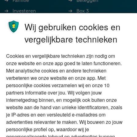
Familie
Beleggen
Investeren
Box 3
Ondernemen
Bedrijfsoverdracht
Wij gebruiken cookies en
Stoppen met werken
Nalatenschap
vergelijkbare technieken
Wonen
Schenken
Cookies en vergelijkbare technieken zijn nodig om
Over Financial Focus
Duurzaam
onze website en onze app goed te laten functioneren.
Met analytische cookies en andere technieken
Vermogensplanning
Specialisten
verbeteren we onze website en onze app. Met
Tweede huis in
Financial Focus
persoonlijke cookies verzamelen wij en onze 10
buitenland
magazine
partners informatie over jou. Wij volgen jouw
DGA
internetgedrag binnen, en mogelijk ook buiten onze
The Exit Years
website aan de hand van unieke identificatoren, zoals
Erfenis
Contact
je IP-adres en een versleuteld e-mailadres om
advertenties relevanter te maken. Wij bouwen zo jouw
persoonlijke profiel op, waardoor wij je
Alles voor en over vermogenden.
gepersonaliseerde inhoud en advertenties kunnen