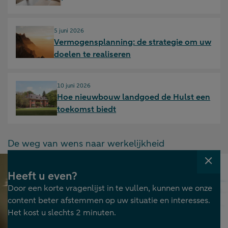
Gepubliceerd op:
5 juni 2026
Vermogensplanning: de strategie om uw
doelen te realiseren
Gepubliceerd op:
10 juni 2026
Hoe nieuwbouw landgoed de Hulst een
toekomst biedt
De weg van wens naar werkelijkheid
Venst
Heeft u even?
sluit
Door een korte vragenlijst in te vullen, kunnen we onze
content beter afstemmen op uw situatie en interesses.
Het kost u slechts 2 minuten.
Gepubliceerd
5.06.2026