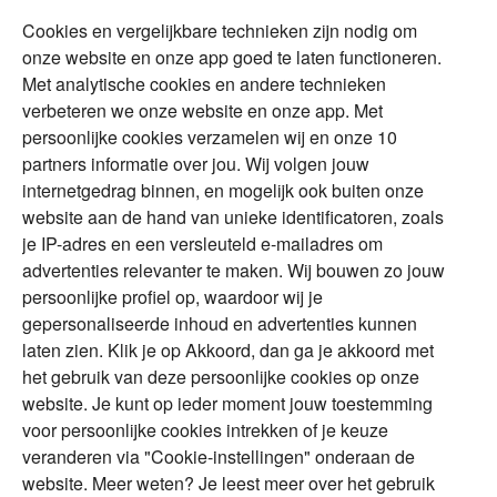
Cookies en vergelijkbare technieken zijn nodig om
Over Financial Focus
Duurzaam
onze website en onze app goed te laten functioneren.
Met analytische cookies en andere technieken
Vermogensplanning
Specialisten
verbeteren we onze website en onze app. Met
Tweede huis in
Financial Focus
persoonlijke cookies verzamelen wij en onze 10
buitenland
magazine
partners informatie over jou. Wij volgen jouw
DGA
internetgedrag binnen, en mogelijk ook buiten onze
The Exit Years
website aan de hand van unieke identificatoren, zoals
Erfenis
Contact
je IP-adres en een versleuteld e-mailadres om
advertenties relevanter te maken. Wij bouwen zo jouw
persoonlijke profiel op, waardoor wij je
Alles voor en over vermogenden.
gepersonaliseerde inhoud en advertenties kunnen
laten zien. Klik je op Akkoord, dan ga je akkoord met
het gebruik van deze persoonlijke cookies op onze
website. Je kunt op ieder moment jouw toestemming
Over ABN AMRO
Veiligheid
Privacy & Cookies
voor persoonlijke cookies intrekken of je keuze
veranderen via "Cookie-instellingen" onderaan de
Toegankelijkheid
Disclaimer
RSS
website. Meer weten? Je leest meer over het gebruik