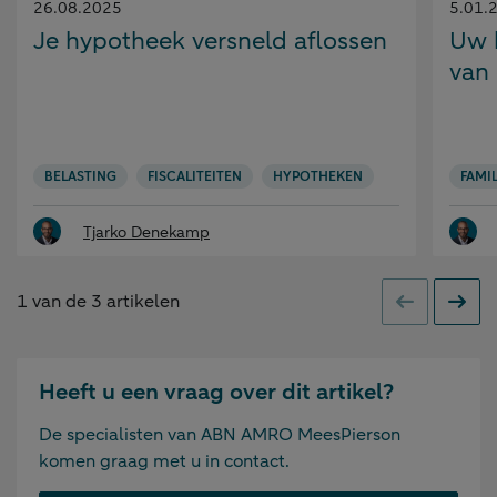
Gepubliceerd
Gepubl
26.08.2025
5.01.
op:
op:
Je hypotheek versneld aflossen
Uw 
van 
BELASTING
FISCALITEITEN
HYPOTHEKEN
FAMIL
Tjarko Denekamp
1
van de
3
artikelen
Vorige
Volge
Heeft u een vraag over dit artikel?
De specialisten van ABN AMRO MeesPierson
komen graag met u in contact.