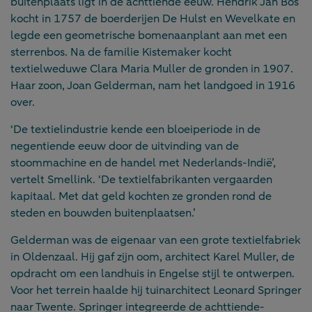
buitenplaats ligt in de achttiende eeuw. Hendrik Jan Bos
kocht in 1757 de boerderijen De Hulst en Wevelkate en
legde een geometrische bomenaanplant aan met een
sterrenbos. Na de familie Kistemaker kocht
textielweduwe Clara Maria Muller de gronden in 1907.
Haar zoon, Joan Gelderman, nam het landgoed in 1916
over.
‘De textielindustrie kende een bloeiperiode in de
negentiende eeuw door de uitvinding van de
stoommachine en de handel met Nederlands-Indië’,
vertelt Smellink. ‘De textielfabrikanten vergaarden
kapitaal. Met dat geld kochten ze gronden rond de
steden en bouwden buitenplaatsen.’
Gelderman was de eigenaar van een grote textielfabriek
in Oldenzaal. Hij gaf zijn oom, architect Karel Muller, de
opdracht om een landhuis in Engelse stijl te ontwerpen.
Voor het terrein haalde hij tuinarchitect Leonard Springer
naar Twente. Springer integreerde de achttiende-