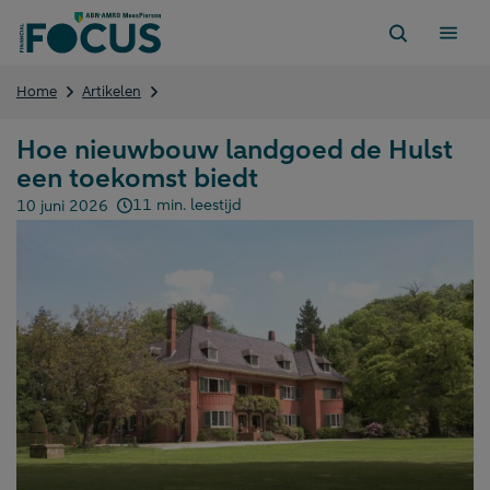
Direct
naar
content
Hoe
Home
Artikelen
nieuwbouw
landgoed
Hoe nieuwbouw landgoed de Hulst
de
een toekomst biedt
Hulst
een
11 min. leestijd
10 juni 2026
toekomst
Gepubliceerd op:
biedt