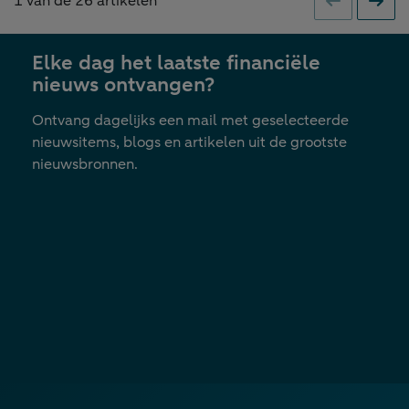
1
van de
26
artikelen
Vorige
Volge
Elke dag het laatste financiële
nieuws ontvangen?
Ontvang dagelijks een mail met geselecteerde
nieuwsitems, blogs en artikelen uit de grootste
nieuwsbronnen.