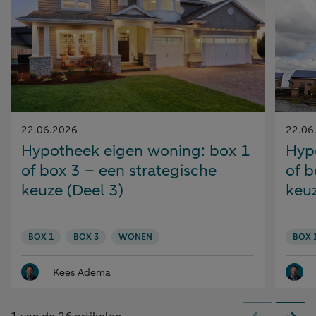
Gepubliceerd
Gepubl
22.06.2026
22.06
op:
op:
Hypotheek eigen woning: box 1
Hyp
of box 3 – een strategische
of b
keuze (Deel 3)
keuz
BOX 1
BOX 3
WONEN
BOX 
Kees Adema