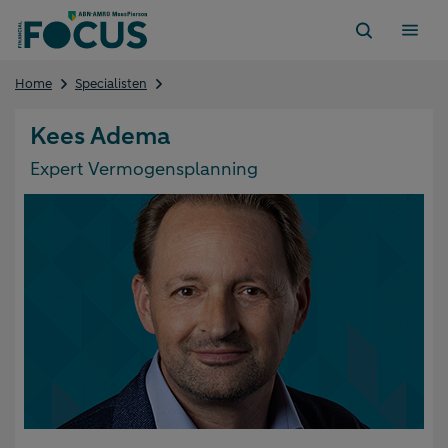
Direct
naar
content
Kees
Home
Specialisten
Adema
Kees Adema
Expert Vermogensplanning