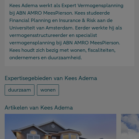
Informatie
Kees Adema werkt als Expert Vermogensplanning
over
bij ABN AMRO MeesPierson. Kees studeerde
Kees
Financial Planning en Insurance & Risk aan de
Adema
Universiteit van Amsterdam. Eerder werkte hij als
vermogensstructureerder en specialist
vermogensplanning bij ABN AMRO MeesPierson.
Kees houdt zich bezig met wonen, fiscaliteiten,
ondernemers en duurzaamheid.
Expertisegebieden van Kees Adema
duurzaam
wonen
Artikelen van Kees Adema