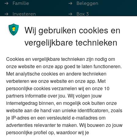
Familie
Beleggen
Investeren
Box 3
Ondernemen
Bedrijfsoverdracht
Wij gebruiken cookies en
Stoppen met werken
Nalatenschap
vergelijkbare technieken
Wonen
Schenken
Cookies en vergelijkbare technieken zijn nodig om
Over Financial Focus
Duurzaam
onze website en onze app goed te laten functioneren.
Met analytische cookies en andere technieken
Vermogensplanning
Specialisten
verbeteren we onze website en onze app. Met
Tweede huis in
Financial Focus
persoonlijke cookies verzamelen wij en onze 10
buitenland
magazine
partners informatie over jou. Wij volgen jouw
DGA
internetgedrag binnen, en mogelijk ook buiten onze
The Exit Years
website aan de hand van unieke identificatoren, zoals
Erfenis
Contact
je IP-adres en een versleuteld e-mailadres om
advertenties relevanter te maken. Wij bouwen zo jouw
persoonlijke profiel op, waardoor wij je
Alles voor en over vermogenden.