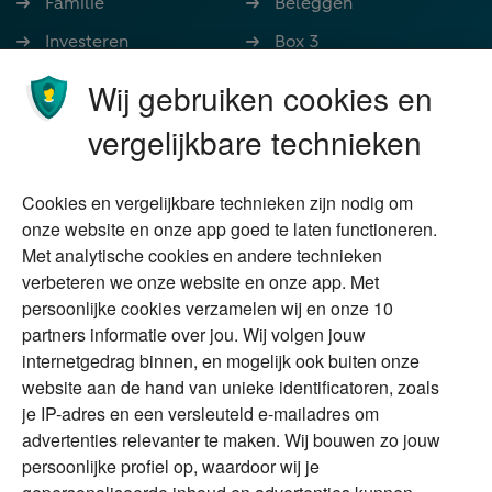
Familie
Beleggen
Investeren
Box 3
Ondernemen
Bedrijfsoverdracht
Wij gebruiken cookies en
Stoppen met werken
Nalatenschap
vergelijkbare technieken
Wonen
Schenken
Cookies en vergelijkbare technieken zijn nodig om
Over Financial Focus
Duurzaam
onze website en onze app goed te laten functioneren.
Met analytische cookies en andere technieken
Vermogensplanning
Specialisten
verbeteren we onze website en onze app. Met
Tweede huis in
Financial Focus
persoonlijke cookies verzamelen wij en onze 10
buitenland
magazine
partners informatie over jou. Wij volgen jouw
DGA
internetgedrag binnen, en mogelijk ook buiten onze
The Exit Years
website aan de hand van unieke identificatoren, zoals
Erfenis
Contact
je IP-adres en een versleuteld e-mailadres om
advertenties relevanter te maken. Wij bouwen zo jouw
persoonlijke profiel op, waardoor wij je
Alles voor en over vermogenden.