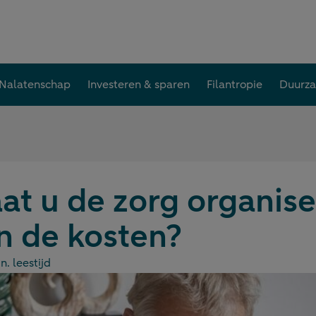
Nalatenschap
Investeren & sparen
Filantropie
Duurz
at u de zorg organis
jn de kosten?
n. leestijd