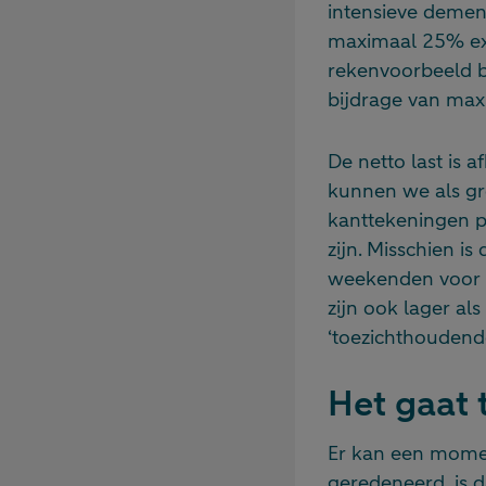
intensieve dement
maximaal 25% ext
rekenvoorbeeld be
bijdrage van max
De netto last is 
kunnen we als gr
kanttekeningen pl
zijn. Misschien is
weekenden voor h
zijn ook lager al
‘toezichthoudende
Het gaat 
Er kan een momen
geredeneerd, is d