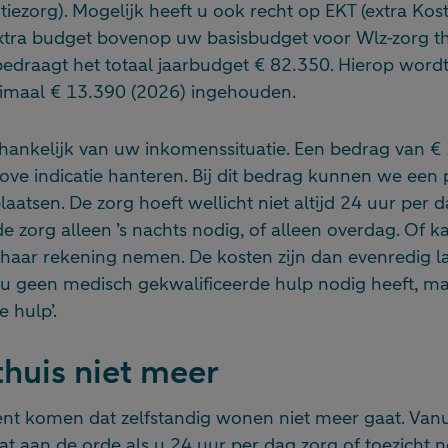
iezorg). Mogelijk heeft u ook recht op EKT (extra Kos
ra budget bovenop uw basisbudget voor Wlz-zorg thui
draagt het totaal jaarbudget € 82.350. Hierop wordt 
imaal € 13.390 (2026) ingehouden.
afhankelijk van uw inkomenssituatie. Een bedrag van €
ove indicatie hanteren. Bij dit bedrag kunnen we een 
aatsen. De zorg hoeft wellicht niet altijd 24 uur per 
 de zorg alleen ’s nachts nodig, of alleen overdag. Of k
aar rekening nemen. De kosten zijn dan evenredig la
s u geen medisch gekwalificeerde hulp nodig heeft, m
 hulp’.
thuis niet meer
t komen dat zelfstandig wonen niet meer gaat. Vanu
at aan de orde als u 24 uur per dag zorg of toezicht n