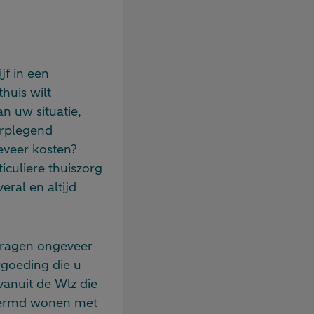
jf in een
thuis wilt
an uw situatie,
erplegend
eveer kosten?
culiere thuiszorg
eral en altijd
edragen ongeveer
rgoeding die u
vanuit de Wlz die
chermd wonen met