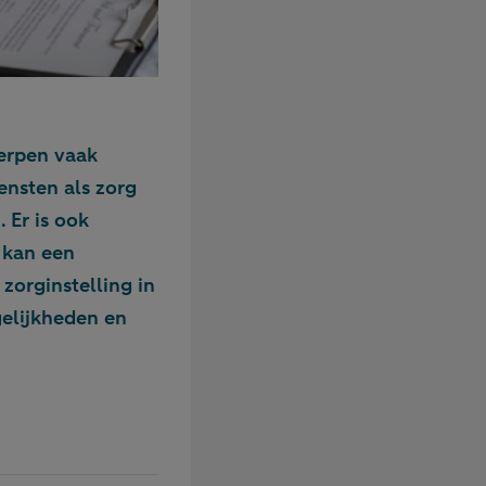
erpen vaak
nsten als zorg
 Er is ook
 kan een
orginstelling in
gelijkheden en