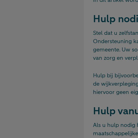
Hulp nod
Stel dat u zelfst
Ondersteuning ka
gemeente. Uw soc
van zorg en verpl
Hulp bij bijvoor
de wijkverpleging
hiervoor geen eig
Hulp van
Als u hulp nodig
maatschappelijk