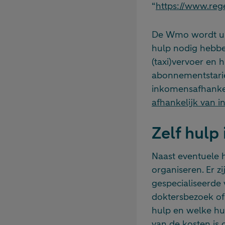
“
https://www.re
De Wmo wordt ui
hulp nodig hebbe
(taxi)vervoer en
abonnementstarie
inkomensafhankel
afhankelijk van 
Zelf hulp
Naast eventuele 
organiseren. Er z
gespecialiseerde 
doktersbezoek of
hulp en welke hul
van de kosten is 