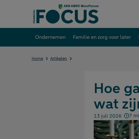
Direct
naar
content
Ondernemen
Familie en zorg voor later
Hoe
Home
Artikelen
gaat
u
de
zorg
Hoe ga
organiseren
en
wat zi
wat
zijn
de
7 mi
13 juli 2026
kosten?
Gepubliceerd op: