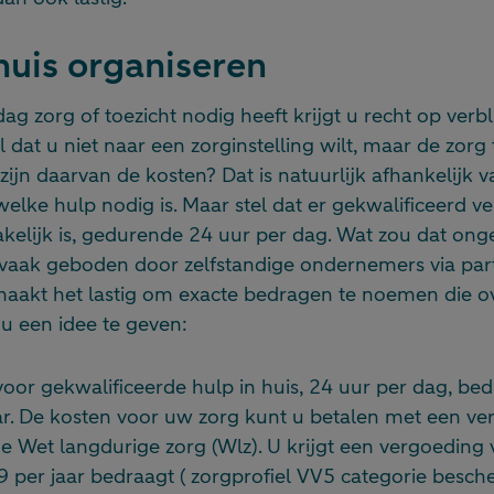
huis organiseren
ag zorg of toezicht nodig heeft krijgt u recht op verbli
el dat u niet naar een zorginstelling wilt, maar de zorg 
zijn daarvan de kosten? Dat is natuurlijk afhankelijk v
elke hulp nodig is. Maar stel dat er gekwalificeerd v
kelijk is, gedurende 24 uur per dag. Wat zou dat ong
vaak geboden door zelfstandige ondernemers via parti
 maakt het lastig om exacte bedragen te noemen die ov
u een idee te geven:
voor gekwalificeerde hulp in huis, 24 uur per dag, b
ar. De kosten voor uw zorg kunt u betalen met een ve
e Wet langdurige zorg (Wlz). U krijgt een vergoeding 
9 per jaar bedraagt ( zorgprofiel VV5 categorie bes