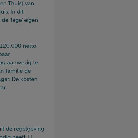
ten Thuis) van
s. In dit
de ‘lage’ eigen
 120.000 netto
paar
dag aanwezig te
an familie de
ger. De kosten
aar
it de regelgeving
odig heeft. U