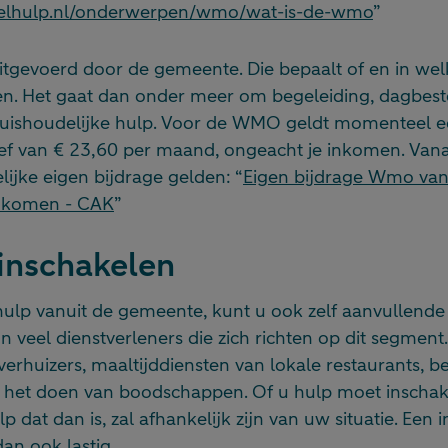
gelhulp.nl/onderwerpen/wmo/wat-is-de-wmo
”
tgevoerd door de gemeente. Die bepaalt of en in we
n. Het gaat dan onder meer om begeleiding, dagbest
 huishoudelijke hulp. Voor de WMO geldt momenteel 
f van € 23,60 per maand, ongeacht je inkomen. Van
ijke eigen bijdrage gelden: “
Eigen bijdrage Wmo van
inkomen - CAK
”
 inschakelen
hulp vanuit de gemeente, kunt u ook zelf aanvullende
ijn veel dienstverleners die zich richten op dit segmen
verhuizers, maaltijddiensten van lokale restaurants, be
 het doen van boodschappen. Of u hulp moet inschak
p dat dan is, zal afhankelijk zijn van uw situatie. Een
dan ook lastig.