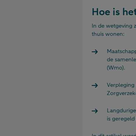
Hoe is he
In de wetgeving 
thuis wonen:
Maatschapp
de samenlev
(Wmo).
Verpleging 
Zorgverzek
Langdurige (
is geregeld
In dit artikel wo