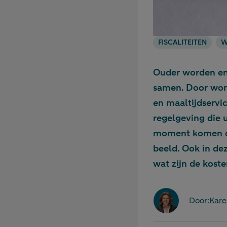
FISCALITEITEN
W
Ouder worden en
samen. Door woni
en maaltijdservi
regelgeving die 
moment komen dat
beeld. Ook in de
wat zijn de koste
Door:
Kare