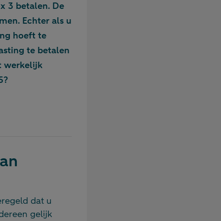
ox 3 betalen. De
men. Echter als u
ng hoeft te
asting te betalen
 werkelijk
5?
van
eregeld dat u
dereen gelijk