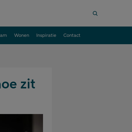
aam
Wonen
Inspiratie
Contact
oe zit