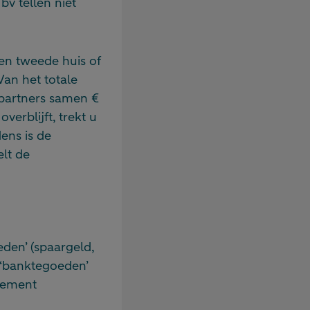
v tellen niet
en tweede huis of
an het totale
 partners samen €
erblijft, trekt u
ens is de
elt de
den’ (spaargeld,
n ‘banktegoeden’
ndement