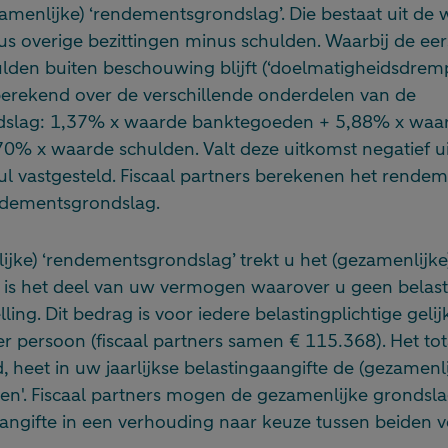
amenlijke) ‘rendementsgrondslag’. Die bestaat uit de
s overige bezittingen minus schulden. Waarbij de eer
lden buiten beschouwing blijft (‘doelmatigheidsdremp
berekend over de verschillende onderdelen van de
slag: 1,37% x waarde banktegoeden + 5,88% x waar
,70% x waarde schulden. Valt deze uitkomst negatief u
ul vastgesteld. Fiscaal partners berekenen het rende
ndementsgrondslag.
jke) ‘rendementsgrondslag’ trekt u het (gezamenlijke) 
t is het deel van uw vermogen waarover u geen belast
elling. Dit bedrag is voor iedere belastingplichtige geli
r persoon (fiscaal partners samen € 115.368). Het to
 heet in uw jaarlijkse belastingaangifte de (gezamenli
en'. Fiscaal partners mogen de gezamenlijke grondsl
angifte in een verhouding naar keuze tussen beiden v