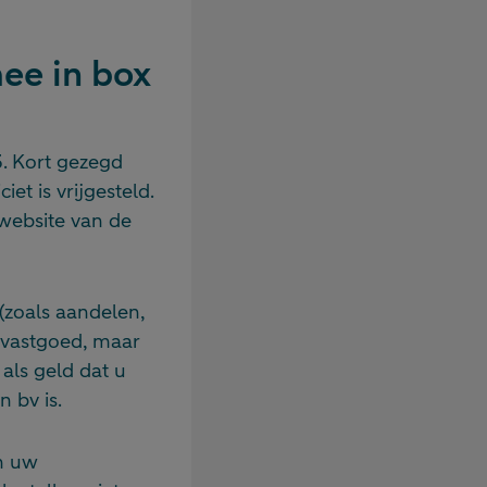
ee in box
3. Kort gezegd
iet is vrijgesteld.
 website van de
(zoals aandelen,
svastgoed, maar
als geld dat u
 bv is.
en uw