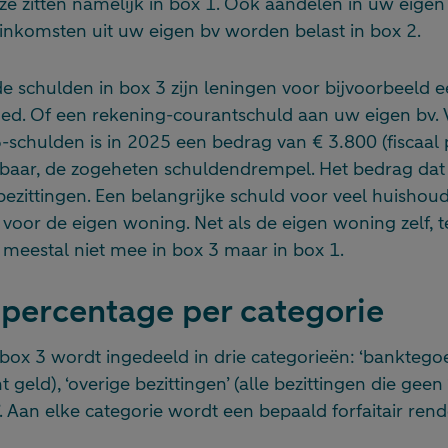
 zitten namelijk in box 1. Ook aandelen in uw eigen b
 inkomsten uit uw eigen bv worden belast in box 2.
 schulden in box 3 zijn leningen voor bijvoorbeeld e
ed. Of een rekening-courantschuld aan uw eigen bv. V
-schulden is in 2025 een bedrag van € 3.800 (fiscaal
kbaar, de zogeheten schuldendrempel. Het bedrag dat ov
ezittingen. Een belangrijke schuld voor veel huishoud
oor de eigen woning. Net als de eigen woning zelf, t
meestal niet mee in box 3 maar in box 1.
r percentage per categorie
ox 3 wordt ingedeeld in drie categorieën: ‘banktegoe
t geld), ‘overige bezittingen’ (alle bezittingen die gee
n’. Aan elke categorie wordt een bepaald forfaitair re