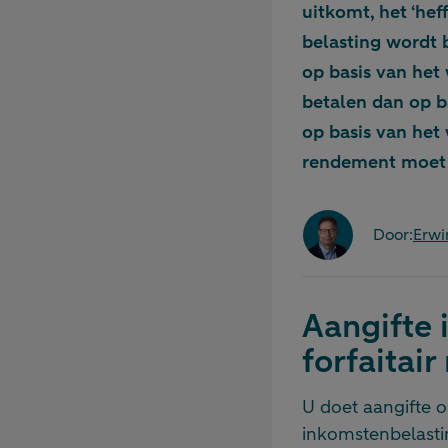
uitkomt, het ‘he
belasting wordt 
op basis van het
betalen dan op ba
op basis van het
rendement moet 
Door:
Erwi
Aangifte 
forfaitai
U doet aangifte o
inkomstenbelastin