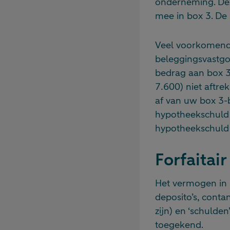
onderneming. Deze
mee in box 3. De
Veel voorkomende
beleggingsvastgo
bedrag aan box 3
7.600) niet aftre
af van uw box 3-b
hypotheekschuld v
hypotheekschuld 
Forfaitai
Het vermogen in b
deposito’s, contan
zijn) en ‘schulde
toegekend.