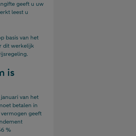
gifte geeft u uw
rkt leest u
op basis van het
 dit werkelijk
jsregeling.
 is
januari van het
 moet betalen in
t vermogen geeft
rendement
 36 %