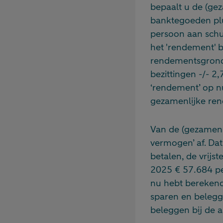
bepaalt u de (gez
banktegoeden plu
persoon aan schu
het 'rendement' 
rendementsgrond
bezittingen -/- 2
‘rendement’ op n
gezamenlijke re
Van de (gezamenli
vermogen’ af. Da
betalen, de vrijst
2025 € 57.684 pe
nu hebt berekend,
sparen en belegg
beleggen bij de a