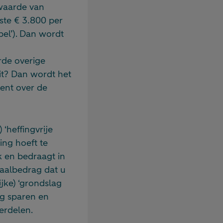
 waarde van
ste € 3.800 per
el’). Dan wordt
de overige
it? Dan wordt het
ment over de
‘heffingvrije
ing hoeft te
jk en bedraagt in
taalbedrag dat u
jke) ‘grondslag
ag sparen en
erdelen.