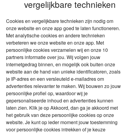
vergelijkbare technieken
Wonen
Schenken
Cookies en vergelijkbare technieken zijn nodig om
Over Financial Focus
Duurzaam
onze website en onze app goed te laten functioneren.
Met analytische cookies en andere technieken
Vermogensplanning
Specialisten
verbeteren we onze website en onze app. Met
Tweede huis in
Financial Focus
persoonlijke cookies verzamelen wij en onze 10
buitenland
magazine
partners informatie over jou. Wij volgen jouw
DGA
internetgedrag binnen, en mogelijk ook buiten onze
The Exit Years
website aan de hand van unieke identificatoren, zoals
Erfenis
Contact
je IP-adres en een versleuteld e-mailadres om
advertenties relevanter te maken. Wij bouwen zo jouw
persoonlijke profiel op, waardoor wij je
Alles voor en over vermogenden.
gepersonaliseerde inhoud en advertenties kunnen
laten zien. Klik je op Akkoord, dan ga je akkoord met
het gebruik van deze persoonlijke cookies op onze
website. Je kunt op ieder moment jouw toestemming
Over ABN AMRO
Veiligheid
Privacy & Cookies
voor persoonlijke cookies intrekken of je keuze