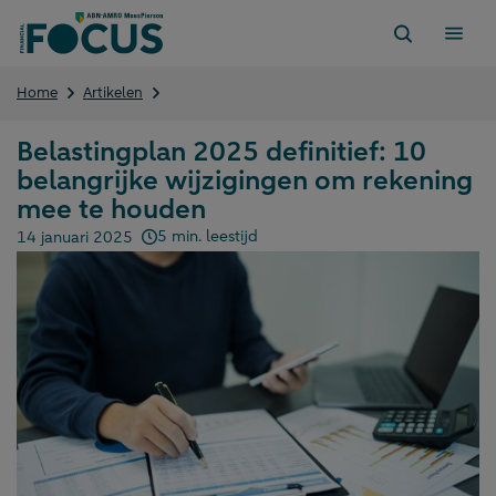
Direct
naar
content
Belastingplan
Home
Artikelen
2025
definitief:
Belastingplan 2025 definitief: 10
10
belangrijke wijzigingen om rekening
belangrijke
wijzigingen
mee te houden
om
5 min. leestijd
14 januari 2025
rekening
Gepubliceerd op:
mee
te
houden