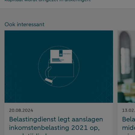
Ook interessant
Gepubliceerd
Gepubl
20.08.2024
13.02
op:
op:
Belastingdienst legt aanslagen
Bela
inkomstenbelasting 2021 op,
midd