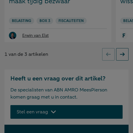
maak tijdig bezwaar
wis
BELASTING
BOX 3
FISCALITEITEN
BELA
Erwin van Elst
1
van de
3
artikelen
Vorige
Volge
Heeft u een vraag over dit artikel?
De specialisten van ABN AMRO MeesPierson
komen graag met u in contact.
Stel een vraag