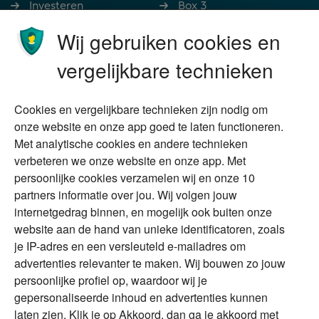
Investeren
Box 3
Ondernemen
Bedrijfsoverdracht
Wij gebruiken cookies en
Stoppen met werken
Nalatenschap
vergelijkbare technieken
Wonen
Schenken
Cookies en vergelijkbare technieken zijn nodig om
Over Financial Focus
Duurzaam
onze website en onze app goed te laten functioneren.
Met analytische cookies en andere technieken
Vermogensplanning
Specialisten
verbeteren we onze website en onze app. Met
Tweede huis in
Financial Focus
persoonlijke cookies verzamelen wij en onze 10
buitenland
magazine
partners informatie over jou. Wij volgen jouw
DGA
internetgedrag binnen, en mogelijk ook buiten onze
The Exit Years
website aan de hand van unieke identificatoren, zoals
Erfenis
Contact
je IP-adres en een versleuteld e-mailadres om
advertenties relevanter te maken. Wij bouwen zo jouw
persoonlijke profiel op, waardoor wij je
Alles voor en over vermogenden.
gepersonaliseerde inhoud en advertenties kunnen
laten zien. Klik je op Akkoord, dan ga je akkoord met