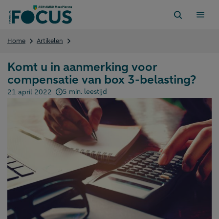
Direct
naar
content
Komt
Home
Artikelen
u
in
Komt u in aanmerking voor
aanmerking
compensatie van box 3-belasting?
voor
compensatie
5 min. leestijd
21 april 2022
van
Gepubliceerd op:
box
3-
belasting?