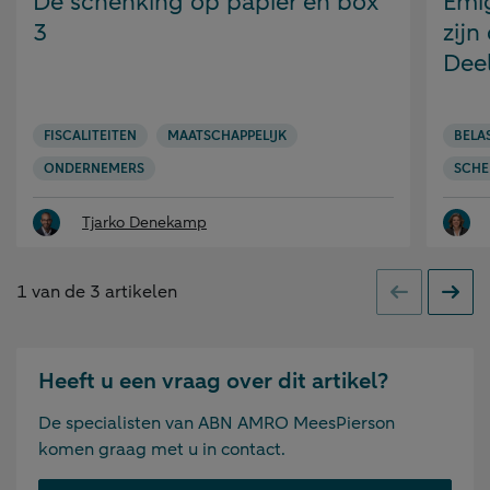
De schenking op papier en box
Emi
3
zijn
Dee
FISCALITEITEN
MAATSCHAPPELIJK
BELA
ONDERNEMERS
SCHE
Tjarko Denekamp
1
van de
3
artikelen
Vorige
Volge
Heeft u een vraag over dit artikel?
De specialisten van ABN AMRO MeesPierson
komen graag met u in contact.