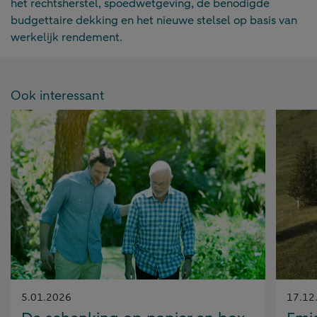
het rechtsherstel, spoedwetgeving, de benodigde
budgettaire dekking en het nieuwe stelsel op basis van
werkelijk rendement.
Ook interessant
Gepubliceerd
Gepubl
5.01.2026
17.12
op:
op: