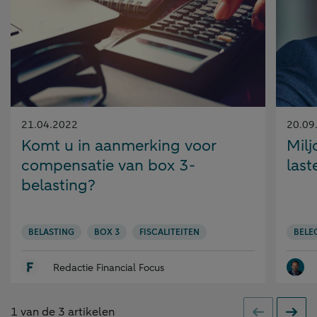
Gepubliceerd
Gepubl
21.04.2022
20.09
op:
op:
Komt u in aanmerking voor
Mil
compensatie van box 3-
las
belasting?
BELASTING
BOX 3
FISCALITEITEN
BELE
Redactie Financial Focus
1
van de
3
artikelen