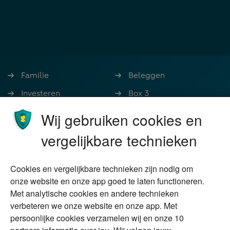
Familie
Beleggen
Investeren
Box 3
Ondernemen
Bedrijfsoverdracht
Wij gebruiken cookies en
Stoppen met werken
Nalatenschap
vergelijkbare technieken
Wonen
Schenken
Cookies en vergelijkbare technieken zijn nodig om
Over Financial Focus
Duurzaam
onze website en onze app goed te laten functioneren.
Met analytische cookies en andere technieken
Vermogensplanning
Specialisten
verbeteren we onze website en onze app. Met
Tweede huis in
Financial Focus
persoonlijke cookies verzamelen wij en onze 10
buitenland
magazine