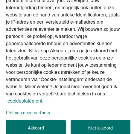
partners informatie over jou. Wij volgen jouw
DGA
internetgedrag binnen, en mogelijk ook buiten onze
The Exit Years
website aan de hand van unieke identificatoren, zoals
Erfenis
Contact
je IP-adres en een versleuteld e-mailadres om
advertenties relevanter te maken. Wij bouwen zo jouw
persoonlijke profiel op, waardoor wij je
Alles voor en over vermogenden.
gepersonaliseerde inhoud en advertenties kunnen
laten zien. Klik je op Akkoord, dan ga je akkoord met
het gebruik van deze persoonlijke cookies op onze
website. Je kunt op ieder moment jouw toestemming
Over ABN AMRO
Veiligheid
Privacy & Cookies
voor persoonlijke cookies intrekken of je keuze
veranderen via "Cookie-instellingen" onderaan de
Toegankelijkheid
Disclaimer
RSS
website. Meer weten? Je leest meer over het gebruik
van cookies en vergelijkbare technieken in ons
cookiestatement.
Lijst van onze partners
We gebruiken de persoonlijke informatie die u
Akkoord
Niet akkoord
invult, om uw verzoek (of aanvraag) te verwerken.