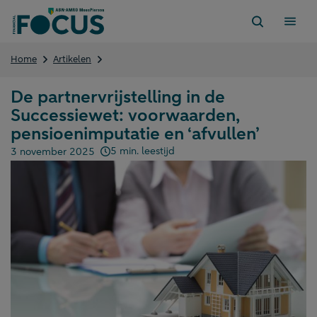
Direct
naar
content
De
Home
Artikelen
partnervrijstelling
in
De partnervrijstelling in de
de
Successiewet: voorwaarden,
Successiewet:
voorwaarden,
pensioenimputatie en ‘afvullen’
pensioenimputatie
5 min. leestijd
3 november 2025
en
Gepubliceerd op:
‘afvullen’