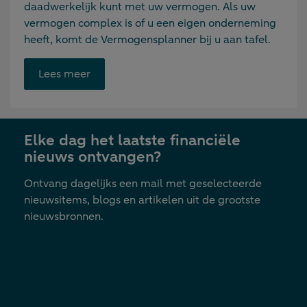
daadwerkelijk kunt met uw vermogen. Als uw
vermogen complex is of u een eigen onderneming
heeft, komt de Vermogensplanner bij u aan tafel.
Opent
Lees meer
link
in
nieuwe
Elke dag het laatste financiële
tab
nieuws ontvangen?
Ontvang dagelijks een mail met geselecteerde
nieuwsitems, blogs en artikelen uit de grootste
nieuwsbronnen.