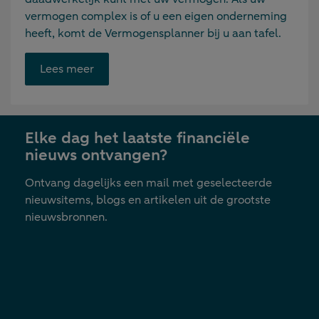
vermogen complex is of u een eigen onderneming
heeft, komt de Vermogensplanner bij u aan tafel.
Opent
Lees meer
link
in
nieuwe
Elke dag het laatste financiële
tab
nieuws ontvangen?
Ontvang dagelijks een mail met geselecteerde
nieuwsitems, blogs en artikelen uit de grootste
nieuwsbronnen.