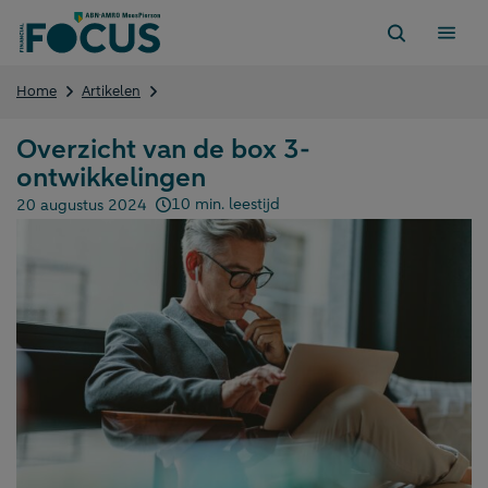
Direct
naar
content
Overzicht
Home
Artikelen
van
de
Overzicht van de box 3-
box
ontwikkelingen
3-
ontwikkelingen
10 min. leestijd
20 augustus 2024
Gepubliceerd op: