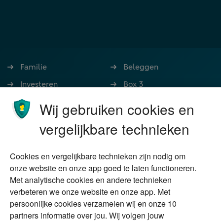
Familie
Beleggen
Investeren
Box 3
Ondernemen
Bedrijfsoverdracht
Wij gebruiken cookies en
Stoppen met werken
Nalatenschap
vergelijkbare technieken
Wonen
Schenken
Cookies en vergelijkbare technieken zijn nodig om
Over Financial Focus
Duurzaam
onze website en onze app goed te laten functioneren.
Met analytische cookies en andere technieken
Vermogensplanning
Specialisten
verbeteren we onze website en onze app. Met
Tweede huis in
Financial Focus
persoonlijke cookies verzamelen wij en onze 10
buitenland
magazine
partners informatie over jou. Wij volgen jouw