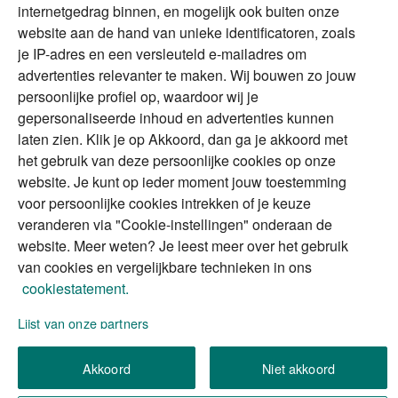
DGA
internetgedrag binnen, en mogelijk ook buiten onze
The Exit Years
website aan de hand van unieke identificatoren, zoals
Erfenis
Contact
je IP-adres en een versleuteld e-mailadres om
advertenties relevanter te maken. Wij bouwen zo jouw
persoonlijke profiel op, waardoor wij je
Alles voor en over vermogenden.
gepersonaliseerde inhoud en advertenties kunnen
laten zien. Klik je op Akkoord, dan ga je akkoord met
het gebruik van deze persoonlijke cookies op onze
website. Je kunt op ieder moment jouw toestemming
Over ABN AMRO
Veiligheid
Privacy & Cookies
voor persoonlijke cookies intrekken of je keuze
veranderen via "Cookie-instellingen" onderaan de
Toegankelijkheid
Disclaimer
RSS
website. Meer weten? Je leest meer over het gebruik
van cookies en vergelijkbare technieken in ons
cookiestatement.
Lijst van onze partners
We gebruiken de persoonlijke informatie die u
Akkoord
Niet akkoord
invult, om uw verzoek (of aanvraag) te verwerken.
Wilt u meer weten over hoe we omgaan met uw