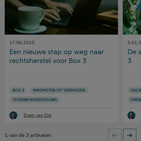
Gepubliceerd
Gepubl
17.06.2025
5.01.
op:
op:
Een nieuwe stap op weg naar
De 
rechtsherstel voor Box 3
3
BOX 3
INKOMSTEN UIT VERMOGEN
FISCA
TEGENBEWIJSREGELING
OND
Erwin van Elst
1
van de
3
artikelen
Vorige
Volge