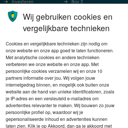
Investeren
Box 3
Ondernemen
Bedrijfsoverdracht
Wij gebruiken cookies en
Stoppen met werken
Nalatenschap
vergelijkbare technieken
Wonen
Schenken
Cookies en vergelijkbare technieken zijn nodig om
Over Financial Focus
Duurzaam
onze website en onze app goed te laten functioneren.
Met analytische cookies en andere technieken
Vermogensplanning
Specialisten
verbeteren we onze website en onze app. Met
Tweede huis in
Financial Focus
persoonlijke cookies verzamelen wij en onze 10
buitenland
magazine
partners informatie over jou. Wij volgen jouw
DGA
internetgedrag binnen, en mogelijk ook buiten onze
The Exit Years
website aan de hand van unieke identificatoren, zoals
Erfenis
Contact
je IP-adres en een versleuteld e-mailadres om
advertenties relevanter te maken. Wij bouwen zo jouw
persoonlijke profiel op, waardoor wij je
Alles voor en over vermogenden.
gepersonaliseerde inhoud en advertenties kunnen
laten zien. Klik je op Akkoord, dan ga je akkoord met