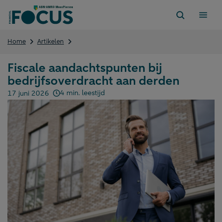
Direct
naar
content
Fiscale
Home
Artikelen
aandachtspunten
bij
Fiscale aandachtspunten bij
bedrijfsoverdracht
bedrijfsoverdracht aan derden
aan
derden
4 min. leestijd
17 juni 2026
Gepubliceerd op: