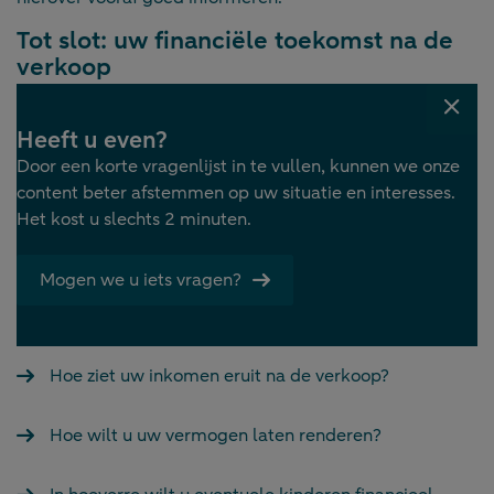
Tot slot: uw financiële toekomst na de
verkoop
Een bedrijfsoverdracht aan derden vormt een belangrijk
Venst
kantelpunt. Niet alleen voor uw onderneming, maar ook
Heeft u even?
sluit
voor uw vermogen en uw toekomst. De verkoop van uw
Door een korte vragenlijst in te vullen, kunnen we onze
bedrijf betekent vaak dat een groot deel van uw
content beter afstemmen op uw situatie en interesses.
vermogen verschuift van
Het kost u slechts 2 minuten.
‘ondernemernemingsvermogen’ naar ‘privévermogen’.
Dat vraagt om een andere manier van denken en
Mogen we u iets vragen?
plannen.
Vragen die daarbij spelen, zijn onder meer:
Hoe ziet uw inkomen eruit na de verkoop?
Hoe wilt u uw vermogen laten renderen?