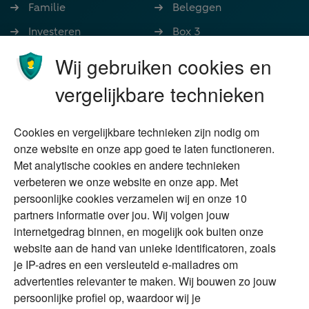
Familie
Beleggen
Investeren
Box 3
Ondernemen
Bedrijfsoverdracht
Wij gebruiken cookies en
Stoppen met werken
Nalatenschap
vergelijkbare technieken
Wonen
Schenken
Cookies en vergelijkbare technieken zijn nodig om
Over Financial Focus
Duurzaam
onze website en onze app goed te laten functioneren.
Met analytische cookies en andere technieken
Vermogensplanning
Specialisten
verbeteren we onze website en onze app. Met
Tweede huis in
Financial Focus
persoonlijke cookies verzamelen wij en onze 10
buitenland
magazine
partners informatie over jou. Wij volgen jouw
DGA
internetgedrag binnen, en mogelijk ook buiten onze
The Exit Years
website aan de hand van unieke identificatoren, zoals
Erfenis
Contact
je IP-adres en een versleuteld e-mailadres om
advertenties relevanter te maken. Wij bouwen zo jouw
persoonlijke profiel op, waardoor wij je
Alles voor en over vermogenden.