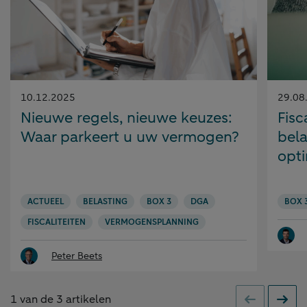
Gepubliceerd
Gepubl
10.12.2025
29.08
op:
op:
Nieuwe regels, nieuwe keuzes:
Fisc
Waar parkeert u uw vermogen?
bela
opti
ACTUEEL
BELASTING
BOX 3
DGA
BOX 
FISCALITEITEN
VERMOGENSPLANNING
Peter Beets
1
van de
3
artikelen
Vorige
Volge