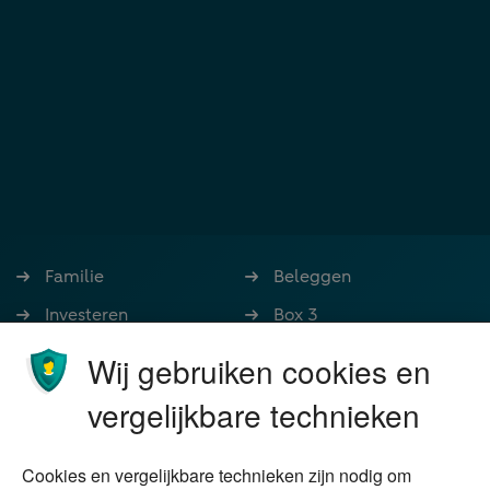
Familie
Beleggen
Investeren
Box 3
Ondernemen
Bedrijfsoverdracht
Wij gebruiken cookies en
Stoppen met werken
Nalatenschap
vergelijkbare technieken
Wonen
Schenken
Cookies en vergelijkbare technieken zijn nodig om
Over Financial Focus