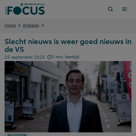
Direct
naar
content
Slecht
Home
Artikelen
nieuws
is
Slecht nieuws is weer goed nieuws in
weer
de VS
goed
nieuws
3 min. leestijd
25 september 2025
in
Gepubliceerd op:
de
VS
BELEGGEN