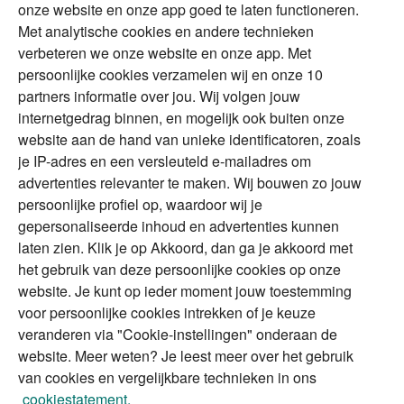
Duurzaam
onze website en onze app goed te laten functioneren.
Met analytische cookies en andere technieken
Vermogensplanning
Specialisten
verbeteren we onze website en onze app. Met
Tweede huis in
Financial Focus
persoonlijke cookies verzamelen wij en onze 10
buitenland
magazine
partners informatie over jou. Wij volgen jouw
DGA
internetgedrag binnen, en mogelijk ook buiten onze
The Exit Years
website aan de hand van unieke identificatoren, zoals
Erfenis
Contact
je IP-adres en een versleuteld e-mailadres om
advertenties relevanter te maken. Wij bouwen zo jouw
persoonlijke profiel op, waardoor wij je
Alles voor en over vermogenden.
gepersonaliseerde inhoud en advertenties kunnen
laten zien. Klik je op Akkoord, dan ga je akkoord met
het gebruik van deze persoonlijke cookies op onze
website. Je kunt op ieder moment jouw toestemming
Over ABN AMRO
Veiligheid
Privacy & Cookies
voor persoonlijke cookies intrekken of je keuze
veranderen via "Cookie-instellingen" onderaan de
Toegankelijkheid
Disclaimer
RSS
website. Meer weten? Je leest meer over het gebruik
van cookies en vergelijkbare technieken in ons
cookiestatement.