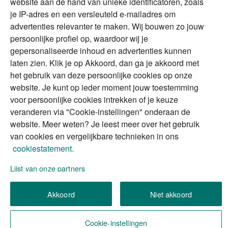
website aan de hand van unieke identificatoren, zoals
Erfenis
Contact
je IP-adres en een versleuteld e-mailadres om
advertenties relevanter te maken. Wij bouwen zo jouw
persoonlijke profiel op, waardoor wij je
Alles voor en over vermogenden.
gepersonaliseerde inhoud en advertenties kunnen
laten zien. Klik je op Akkoord, dan ga je akkoord met
het gebruik van deze persoonlijke cookies op onze
website. Je kunt op ieder moment jouw toestemming
Over ABN AMRO
Veiligheid
Privacy & Cookies
voor persoonlijke cookies intrekken of je keuze
veranderen via "Cookie-instellingen" onderaan de
Toegankelijkheid
Disclaimer
RSS
website. Meer weten? Je leest meer over het gebruik
van cookies en vergelijkbare technieken in ons
cookiestatement.
Lijst van onze partners
We gebruiken de persoonlijke informatie die u
Akkoord
Niet akkoord
invult, om uw verzoek (of aanvraag) te verwerken.
Wilt u meer weten over hoe we omgaan met uw
persoonlijke informatie?
Lees meer in ons privacy
Cookie-instellingen