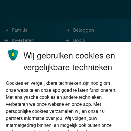
Familie
Beleggen
Investeren
Box 3
Ondernemen
Bedrijfsoverdracht
Wij gebruiken cookies en
Stoppen met werken
Nalatenschap
vergelijkbare technieken
Wonen
Schenken
Cookies en vergelijkbare technieken zijn nodig om
Over Financial Focus
Duurzaam
onze website en onze app goed te laten functioneren.
Met analytische cookies en andere technieken
Vermogensplanning
Specialisten
verbeteren we onze website en onze app. Met
Tweede huis in
Financial Focus
persoonlijke cookies verzamelen wij en onze 10
buitenland
magazine
partners informatie over jou. Wij volgen jouw
DGA
internetgedrag binnen, en mogelijk ook buiten onze
The Exit Years