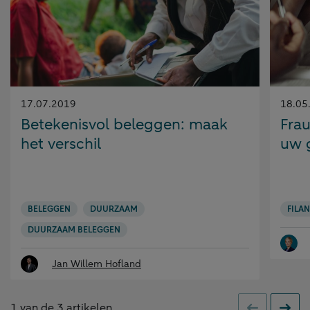
Gepubliceerd
Gepubl
17.07.2019
18.05
op:
op:
Betekenisvol beleggen: maak
Fra
het verschil
uw 
BELEGGEN
DUURZAAM
FILA
DUURZAAM BELEGGEN
Jan Willem Hofland
1
van de
3
artikelen