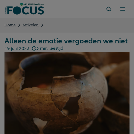
Direct
naar
content
Alleen
Home
Artikelen
de
emotie
Alleen de emotie vergoeden we niet
vergoeden
we
3 min. leestijd
19 juni 2023
Gepubliceerd op:
niet