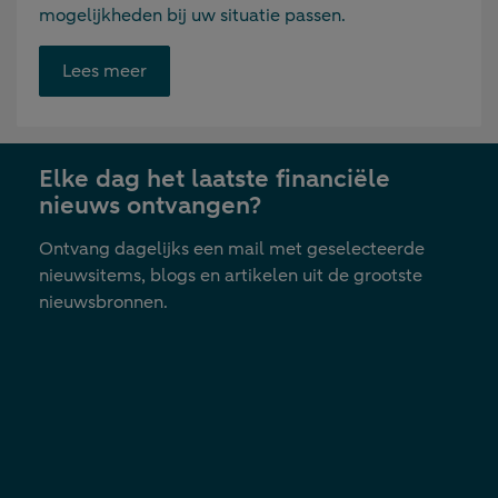
mogelijkheden bij uw situatie passen.
Opent
Lees meer
link
in
nieuwe
Elke dag het laatste financiële
tab
nieuws ontvangen?
Ontvang dagelijks een mail met geselecteerde
nieuwsitems, blogs en artikelen uit de grootste
nieuwsbronnen.