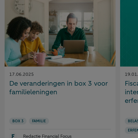
Gepubliceerd
Gepubl
17.06.2025
19.01
op:
op:
De veranderingen in box 3 voor
Fisc
familieleningen
inte
erfe
BOX 3
FAMILIE
BELA
ERFE
Redactie Financial Focus