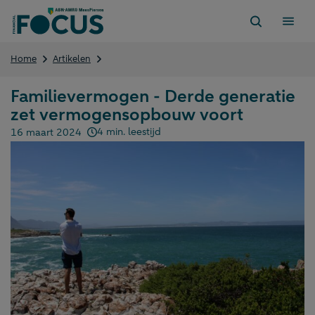
Direct
naar
content
Familievermogen
Home
Artikelen
–
Derde
Familievermogen - Derde generatie
generatie
zet vermogensopbouw voort
zet
vermogensopbouw
4 min. leestijd
16 maart 2024
voort
Gepubliceerd op: