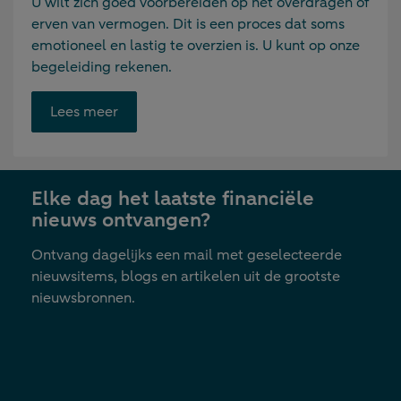
U wilt zich goed voorbereiden op het overdragen of
erven van vermogen. Dit is een proces dat soms
emotioneel en lastig te overzien is. U kunt op onze
begeleiding rekenen.
Opent
Lees meer
link
in
nieuwe
Elke dag het laatste financiële
tab
nieuws ontvangen?
Ontvang dagelijks een mail met geselecteerde
nieuwsitems, blogs en artikelen uit de grootste
nieuwsbronnen.