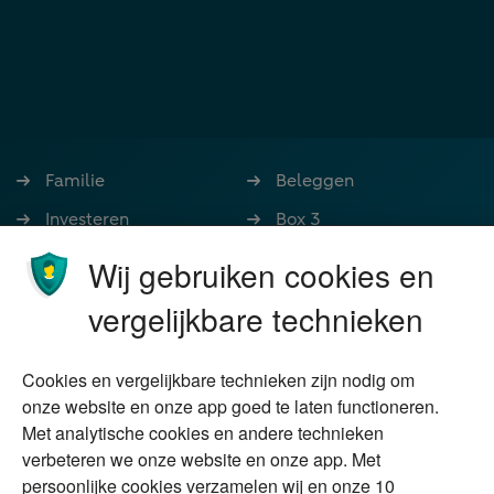
Familie
Beleggen
Investeren
Box 3
Ondernemen
Bedrijfsoverdracht
Wij gebruiken cookies en
Stoppen met werken
Nalatenschap
vergelijkbare technieken
Wonen
Schenken
Cookies en vergelijkbare technieken zijn nodig om
Over Financial Focus
Duurzaam
onze website en onze app goed te laten functioneren.
Met analytische cookies en andere technieken
Vermogensplanning
Specialisten
verbeteren we onze website en onze app. Met
Tweede huis in
Financial Focus
persoonlijke cookies verzamelen wij en onze 10