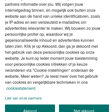
buitenland
magazine
partners informatie over jou. Wij volgen jouw
DGA
internetgedrag binnen, en mogelijk ook buiten onze
The Exit Years
website aan de hand van unieke identificatoren, zoals
Erfenis
Contact
je IP-adres en een versleuteld e-mailadres om
advertenties relevanter te maken. Wij bouwen zo jouw
persoonlijke profiel op, waardoor wij je
Alles voor en over vermogenden.
gepersonaliseerde inhoud en advertenties kunnen
laten zien. Klik je op Akkoord, dan ga je akkoord met
het gebruik van deze persoonlijke cookies op onze
website. Je kunt op ieder moment jouw toestemming
Over ABN AMRO
Veiligheid
Privacy & Cookies
voor persoonlijke cookies intrekken of je keuze
veranderen via "Cookie-instellingen" onderaan de
Toegankelijkheid
Disclaimer
RSS
website. Meer weten? Je leest meer over het gebruik
van cookies en vergelijkbare technieken in ons
cookiestatement.
Lijst van onze partners
We gebruiken de persoonlijke informatie die u
Akkoord
Niet akkoord
invult, om uw verzoek (of aanvraag) te verwerken.