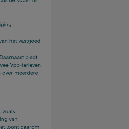
als de koper te
jging
van het vastgoed
 Daarnaast biedt
twee Vpb-tarieven
n over meerdere
 zoals
ting van
Het loont daarom