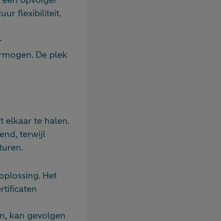
r flexibiliteit.
r
rmogen. De plek
 elkaar te halen.
nd, terwijl
turen.
oplossing. Het
rtificaten
en, kan gevolgen