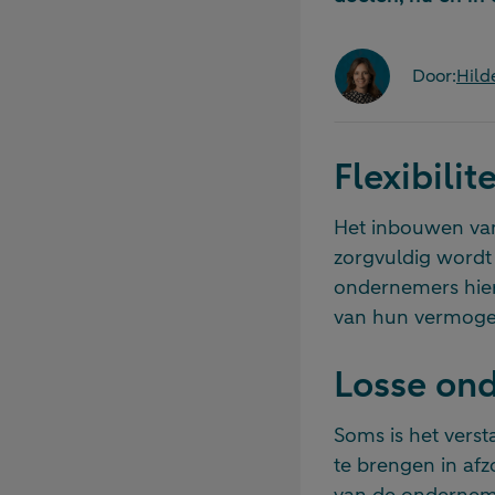
Door:
Hild
Flexibilite
Het inbouwen van f
zorgvuldig wordt 
ondernemers hie
van hun vermoge
Losse on
Soms is het verst
te brengen in afz
van de ondernemi