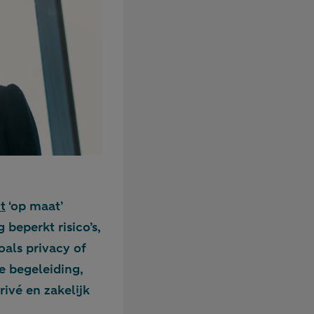
t
‘op maat’
beperkt risico’s,
als privacy of
de begeleiding,
ivé en zakelijk