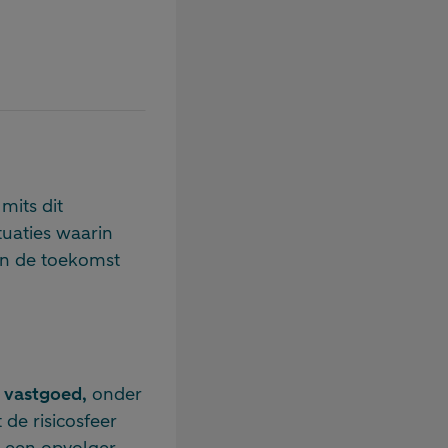
mits dit
tuaties waarin
n de toekomst
t
vastgoed
,
onder
 de risicosfeer
t een opvolger