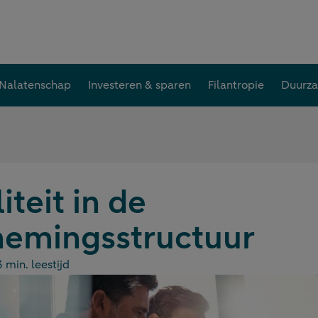
Nalatenschap
Investeren & sparen
Filantropie
Duurz
liteit in de
emingsstructuur
3 min. leestijd