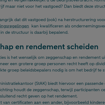
jf maar niet voor het vastgoed? Dan biedt deze structuu
langrijk dat dit vastgoed (ook) na herstructurering voo
gingsregelingen
kan kwalificeren als ondernemingsve
in de structuur is daarbij bepalend.
hap en rendement scheiden
ies is het wenselijk om zeggenschap en rendement uit
eer een grotere groep personen recht heeft op divide
kte groep beleidsbepalers nodig is om het bedrijf te s
inistratiekantoor (StAK) biedt hiervoor een passende 
ichting houdt de zeggenschap, terwijl participanten ce
tsluitend recht geven op het rendement.
t van certificaten aan een ander, bijvoorbeeld kinder