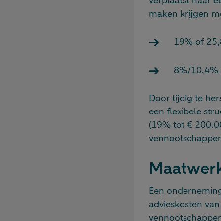
verplaatst naar e
maken krijgen me
19% of 25,
8%/10,4% o
Door tijdig te h
een flexibele st
(19% tot € 200.0
vennootschappen b
Maatwerk 
Een ondernemings
advieskosten van 
vennootschappen 