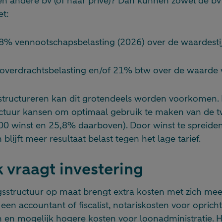
en andere bv (of naar privé)? Dan kunnen zowel de bv 
t:
8% vennootschapsbelasting (2026) over de waardesti
verdrachtsbelasting en/of 21% btw over de waarde 
erstructureren kan dit grotendeels worden voorkomen.
ructuur kansen om optimaal gebruik te maken van de 
00 winst en 25,8% daarboven). Door winst te spreide
lijft meer resultaat belast tegen het lage tarief.
vraagt investering
structuur op maat brengt extra kosten met zich mee,
een accountant of fiscalist, notariskosten voor oprich
en mogelijk hogere kosten voor loonadministratie. 