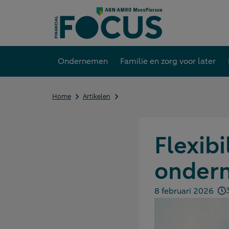
Direct
naar
content
Ondernemen
Familie en zorg voor later
Flexibiliteit
Home
Artikelen
in
de
ondernemingsstructuur
Flexibi
ondern
8 februari 2026
Gepubliceerd op: