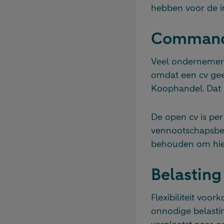
hebben voor de i
Commandi
Veel ondernemers
omdat een cv geen
Koophandel. Dat b
De open cv is per
vennootschapsbela
behouden om hier
Belasting
Flexibiliteit voo
onnodige belasti