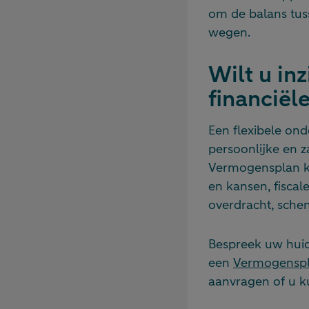
om de balans tusse
wegen.
Wilt u inz
financiële
Een flexibele on
persoonlijke en 
Vermogensplan kri
en kansen, fisca
overdracht, sche
Bespreek uw huid
een
Vermogensp
aanvragen of u k