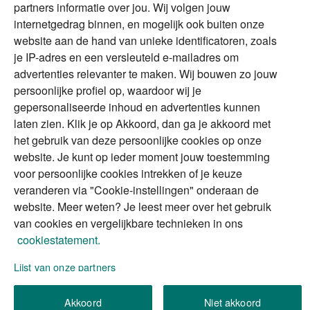
magazine
partners informatie over jou. Wij volgen jouw
DGA
internetgedrag binnen, en mogelijk ook buiten onze
The Exit Years
website aan de hand van unieke identificatoren, zoals
Erfenis
Contact
je IP-adres en een versleuteld e-mailadres om
advertenties relevanter te maken. Wij bouwen zo jouw
persoonlijke profiel op, waardoor wij je
Alles voor en over vermogenden.
gepersonaliseerde inhoud en advertenties kunnen
laten zien. Klik je op Akkoord, dan ga je akkoord met
het gebruik van deze persoonlijke cookies op onze
website. Je kunt op ieder moment jouw toestemming
Over ABN AMRO
Veiligheid
Privacy & Cookies
voor persoonlijke cookies intrekken of je keuze
veranderen via "Cookie-instellingen" onderaan de
Toegankelijkheid
Disclaimer
RSS
website. Meer weten? Je leest meer over het gebruik
van cookies en vergelijkbare technieken in ons
cookiestatement.
Lijst van onze partners
We gebruiken de persoonlijke informatie die u
Akkoord
Niet akkoord
invult, om uw verzoek (of aanvraag) te verwerken.