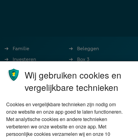
Familie
Beleggen
Investeren
Box 3
Ondernemen
Bedrijfsoverdracht
Wij gebruiken cookies en
Stoppen met werken
Nalatenschap
vergelijkbare technieken
Wonen
Schenken
Cookies en vergelijkbare technieken zijn nodig om
Over Financial Focus
Duurzaam
onze website en onze app goed te laten functioneren.
Met analytische cookies en andere technieken
Vermogensplanning
Specialisten
verbeteren we onze website en onze app. Met
Tweede huis in
Financial Focus
persoonlijke cookies verzamelen wij en onze 10
buitenland