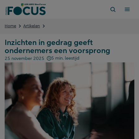
Direct
naar
content
Inzichten
Home
Artikelen
in
gedrag
Inzichten in gedrag geeft
geeft
ondernemers een voorsprong
ondernemers
een
5 min. leestijd
25 november 2025
voorsprong
Gepubliceerd op: