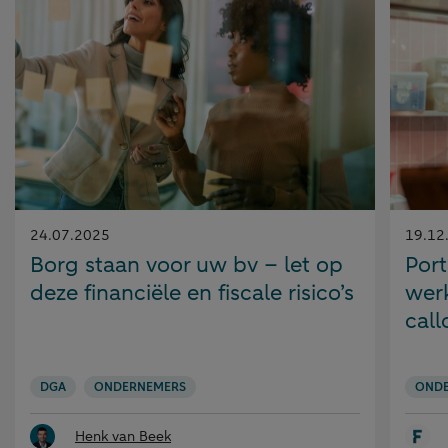
Gepubliceerd
Gepubl
24.07.2025
19.12
op:
op:
Borg staan voor uw bv – let op
Port
deze financiële en fiscale risico’s
werk
call
DGA
ONDERNEMERS
OND
Henk van Beek