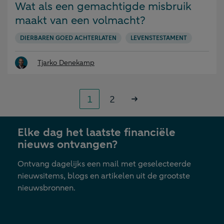
op:
Wat als een gemachtigde misbruik
maakt van een volmacht?
DIERBAREN GOED ACHTERLATEN
LEVENSTESTAMENT
Tjarko Denekamp
Paginering
Pagina
Pagina
1
2
Volgende
»
Elke dag het laatste financiële
nieuws ontvangen?
Ontvang dagelijks een mail met geselecteerde
nieuwsitems, blogs en artikelen uit de grootste
nieuwsbronnen.