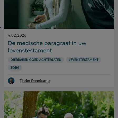
Gepubliceerd
4.02.2026
op:
De medische paragraaf in uw
levenstestament
DIERBAREN GOED ACHTERLATEN
LEVENSTESTAMENT
ZORG
Tjarko Denekamp