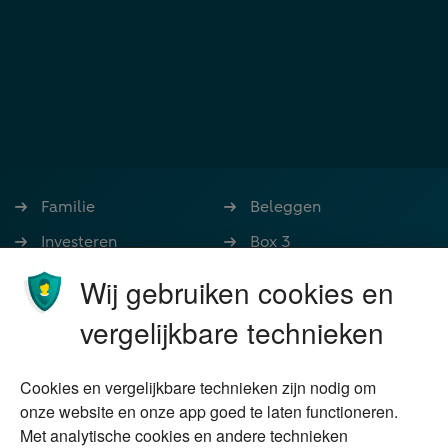
Familie
Beleggen
Investeren
Box 3
Ondernemen
Bedrijfsoverdracht
Wij gebruiken cookies en
Stoppen met werken
Nalatenschap
vergelijkbare technieken
Wonen
Schenken
Cookies en vergelijkbare technieken zijn nodig om
Over Financial Focus
Duurzaam
onze website en onze app goed te laten functioneren.
Met analytische cookies en andere technieken
Vermogensplanning
Specialisten