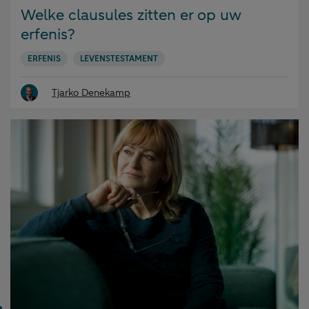
op:
Welke clausules zitten er op uw
erfenis?
ERFENIS
LEVENSTESTAMENT
Tjarko Denekamp