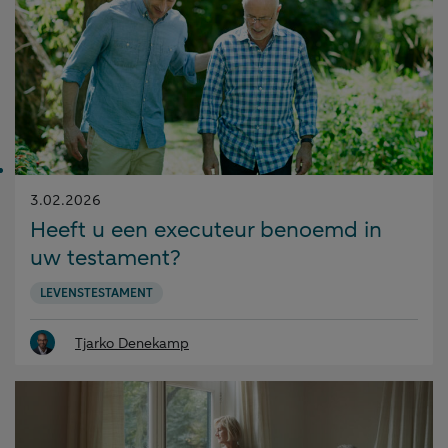
Gepubliceerd
3.02.2026
op:
Heeft u een executeur benoemd in
uw testament?
LEVENSTESTAMENT
Tjarko Denekamp