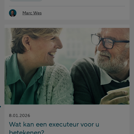
Marc Wes
Gepubliceerd
8.01.2026
op:
Wat kan een executeur voor u
betekenen?