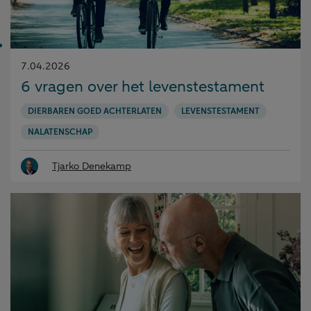
Gepubliceerd
7.04.2026
op:
6 vragen over het levenstestament
DIERBAREN GOED ACHTERLATEN
LEVENSTESTAMENT
NALATENSCHAP
Tjarko Denekamp