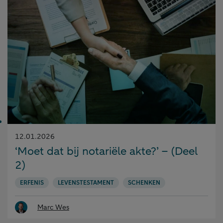
Gepubliceerd
12.01.2026
op:
‘Moet dat bij notariële akte?’ – (Deel
2)
ERFENIS
LEVENSTESTAMENT
SCHENKEN
Marc Wes