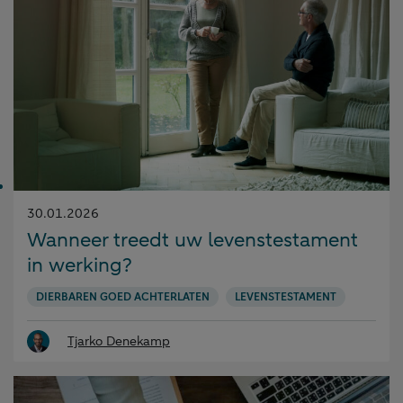
Gepubliceerd
30.01.2026
op:
Wanneer treedt uw levenstestament
in werking?
DIERBAREN GOED ACHTERLATEN
LEVENSTESTAMENT
Tjarko Denekamp