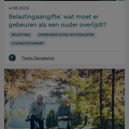
Gepubliceerd
4.08.2026
op:
Belastingaangifte: wat moet er
gebeuren als een ouder overlijdt?
BELASTING
DIERBAREN GOED ACHTERLATEN
LEVENSTESTAMENT
Tjarko Denekamp