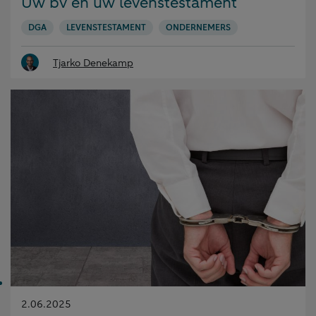
Uw bv en uw levenstestament
DGA
LEVENSTESTAMENT
ONDERNEMERS
Tjarko Denekamp
Gepubliceerd
2.06.2025