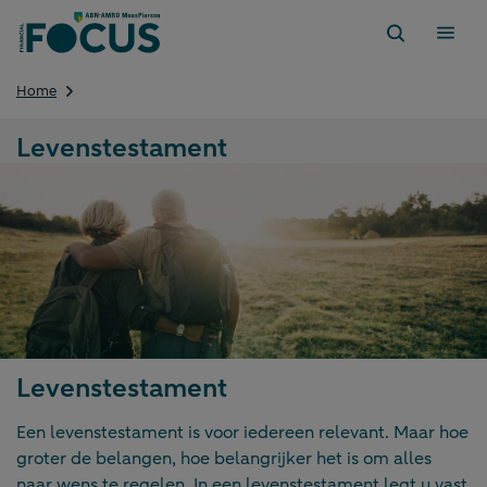
Direct
naar
content
Levenstestament
Home
Levenstestament
Levenstestament
Een levenstestament is voor iedereen relevant. Maar hoe
groter de belangen, hoe belangrijker het is om alles
naar wens te regelen. In een levenstestament legt u vast