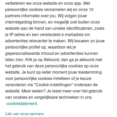
verbeteren we onze website en onze app. Met
Tweede huis in
Financial Focus
persoonlijke cookies verzamelen wij en onze 10
buitenland
magazine
partners informatie over jou. Wij volgen jouw
DGA
internetgedrag binnen, en mogelijk ook buiten onze
The Exit Years
website aan de hand van unieke identificatoren, zoals
Erfenis
Contact
je IP-adres en een versleuteld e-mailadres om
advertenties relevanter te maken. Wij bouwen zo jouw
persoonlijke profiel op, waardoor wij je
Alles voor en over vermogenden.
gepersonaliseerde inhoud en advertenties kunnen
laten zien. Klik je op Akkoord, dan ga je akkoord met
het gebruik van deze persoonlijke cookies op onze
website. Je kunt op ieder moment jouw toestemming
Over ABN AMRO
Veiligheid
Privacy & Cookies
voor persoonlijke cookies intrekken of je keuze
veranderen via "Cookie-instellingen" onderaan de
Toegankelijkheid
Disclaimer
RSS
website. Meer weten? Je leest meer over het gebruik
van cookies en vergelijkbare technieken in ons
cookiestatement.
Lijst van onze partners