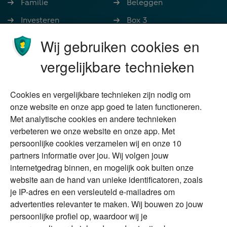
Familie
Beleggen
Investeren
Box 3
Ondernemen
Bedrijfsoverdracht
Wij gebruiken cookies en
Stoppen met werken
Nalatenschap
vergelijkbare technieken
Wonen
Schenken
Cookies en vergelijkbare technieken zijn nodig om
Over Financial Focus
Duurzaam
onze website en onze app goed te laten functioneren.
Met analytische cookies en andere technieken
Vermogensplanning
Specialisten
verbeteren we onze website en onze app. Met
Tweede huis in
Financial Focus
persoonlijke cookies verzamelen wij en onze 10
buitenland
magazine
partners informatie over jou. Wij volgen jouw
DGA
internetgedrag binnen, en mogelijk ook buiten onze
The Exit Years
website aan de hand van unieke identificatoren, zoals
Erfenis
Contact
je IP-adres en een versleuteld e-mailadres om
advertenties relevanter te maken. Wij bouwen zo jouw
persoonlijke profiel op, waardoor wij je
Alles voor en over vermogenden.