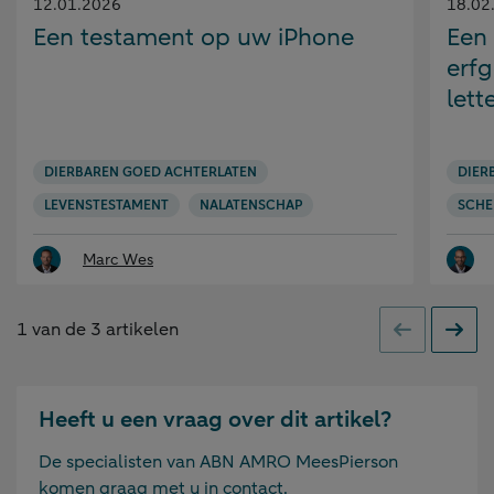
Gepubliceerd
Gepubl
12.01.2026
18.02
op:
op:
Een testament op uw iPhone
Een
erf
lett
DIERBAREN GOED ACHTERLATEN
DIER
LEVENSTESTAMENT
NALATENSCHAP
SCHE
Marc Wes
1
van de
3
artikelen
Vorige
Volge
Heeft u een vraag over dit artikel?
De specialisten van ABN AMRO MeesPierson
komen graag met u in contact.