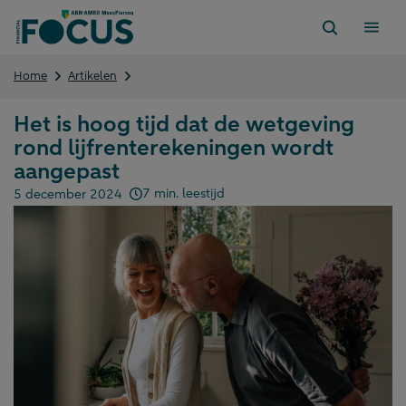
Direct
naar
content
Het
Home
Artikelen
is
hoog
Het is hoog tijd dat de wetgeving
tijd
rond lijfrenterekeningen wordt
dat
de
aangepast
wetgeving
7 min. leestijd
5 december 2024
rond
Gepubliceerd op:
lijfrenterekeningen
wordt
aangepast