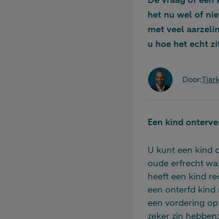
De vraag of een 
het nu wel of nie
met veel aarzelin
u hoe het echt zi
Door:
Tja
Een kind onterve
U kunt een kind 
oude erfrecht was
heeft een kind re
een onterfd kind 
een vordering op
zeker zin hebben: