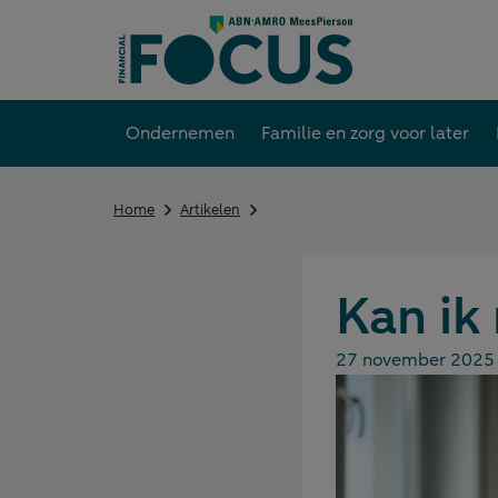
Direct
naar
content
Ondernemen
Familie en zorg voor later
Kan
Home
Artikelen
ik
mijn
kind
onterven?
Kan ik
27 november 2025
Gepubliceerd op: