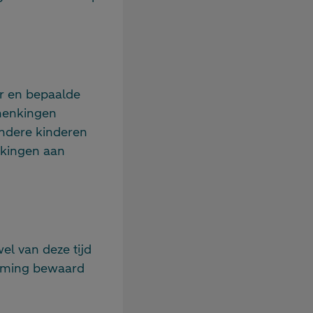
r en bepaalde
chenkingen
andere kinderen
nkingen aan
el van deze tijd
mming bewaard