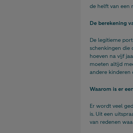
de helft van een 
De berekening va
De legitieme por
schenkingen die 
hoeven na vijf j
moeten altijd me
andere kinderen de
Waarom is er een
Er wordt veel ged
is. Uit een uitspr
van redenen waar