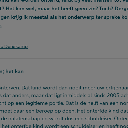
kind kan worden onterfd, leidt bij veel mensen tot v
t? Het kan wel, maar het heeft geen zin? Toch? Derge
gen krijg ik meestal als het onderwerp ter sprake ko
t.
rko Denekamp
n; het kan
onterven. Dat kind wordt dan nooit meer uw erfgena
 dat anders, maar dat ligt inmiddels al sinds 2003 ac
cht op een legitieme portie. Dat is de helft van een n
moet daar een beroep op doen. Het onterfde kind dat d
 de nalatenschap en wordt dus een schuldeiser. Onte
 het onterfde kind wordt een schuldeiser en heeft nog