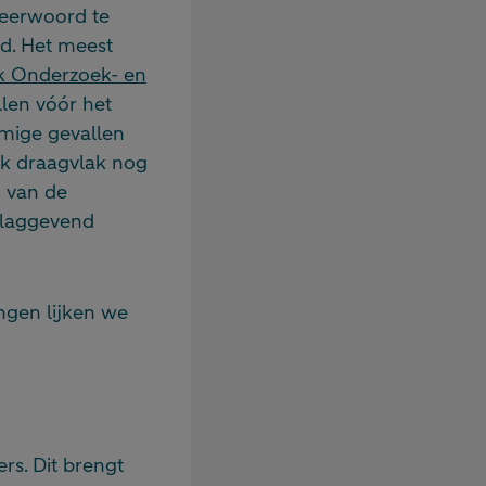
weerwoord te
ld. Het meest
k Onderzoek- en
llen vóór het
mmige gevallen
jk draagvlak nog
g van de
slaggevend
ngen lijken we
rs. Dit brengt