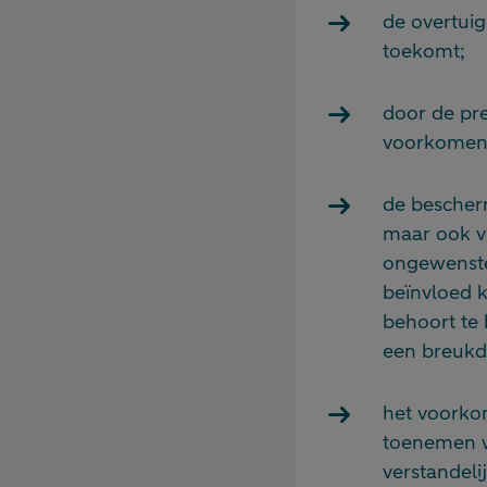
de overtui
toekomt;
door de pr
voorkomen
de bescher
maar ook v
ongewenste 
beïnvloed k
behoort te
een breukd
het voorkom
toenemen w
verstandel