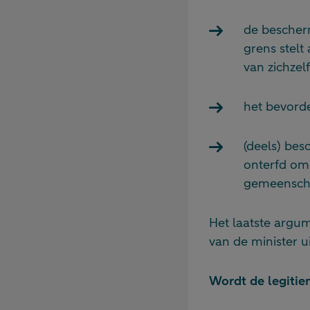
de bescher
grens stel
van zichzelf
het bevorde
(deels) be
onterfd omd
gemeenscha
Het laatste argum
van de minister u
Wordt de legitie