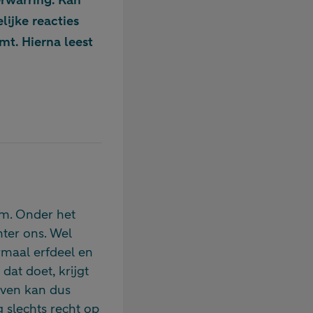
erwarring. Kan
lijke reacties
mt. Hierna leest
am. Onder het
hter ons. Wel
ormaal erfdeel en
at doet, krijgt
rven kan dus
 slechts recht op