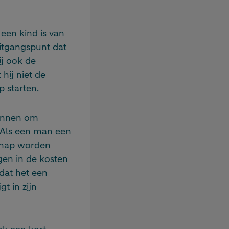
 een kind is van
uitgangspunt dat
ij ook de
 hij niet de
 starten.
kennen om
. Als een man een
schap worden
gen in de kosten
dat het een
t in zijn