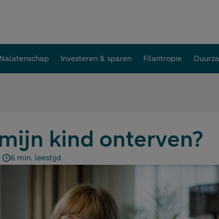
Nalatenschap
Investeren & sparen
Filantropie
Duurz
 mijn kind onterven?
6 min. leestijd