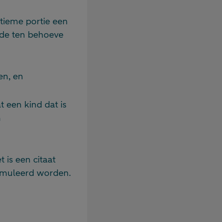
tieme portie een
rde ten behoeve
en, en
 een kind dat is
n
 is een citaat
ormuleerd worden.