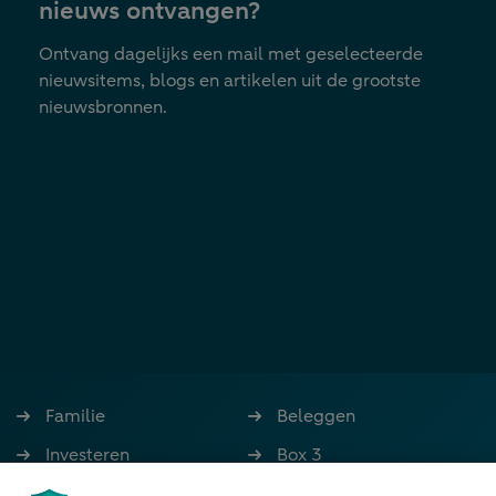
nieuws ontvangen?
Ontvang dagelijks een mail met geselecteerde
nieuwsitems, blogs en artikelen uit de grootste
nieuwsbronnen.
Familie
Beleggen
Investeren
Box 3
Ondernemen
Bedrijfsoverdracht