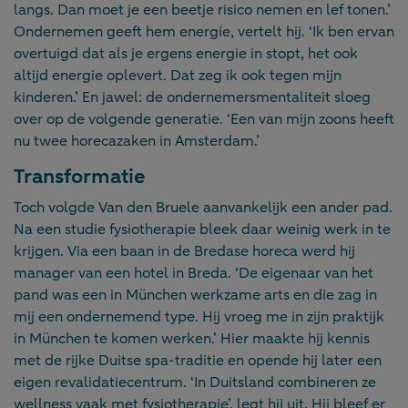
langs. Dan moet je een beetje risico nemen en lef tonen.’
Ondernemen geeft hem energie, vertelt hij. ‘Ik ben ervan
overtuigd dat als je ergens energie in stopt, het ook
altijd energie oplevert. Dat zeg ik ook tegen mijn
kinderen.’ En jawel: de ondernemersmentaliteit sloeg
over op de volgende generatie. ‘Een van mijn zoons heeft
nu twee horecazaken in Amsterdam.’
Transformatie
Toch volgde Van den Bruele aanvankelijk een ander pad.
Na een studie fysiotherapie bleek daar weinig werk in te
krijgen. Via een baan in de Bredase horeca werd hij
manager van een hotel in Breda. ‘De eigenaar van het
pand was een in München werkzame arts en die zag in
mij een ondernemend type. Hij vroeg me in zijn praktijk
in München te komen werken.’ Hier maakte hij kennis
met de rijke Duitse spa-traditie en opende hij later een
eigen revalidatiecentrum. ‘In Duitsland combineren ze
wellness vaak met fysiotherapie’, legt hij uit. Hij bleef er