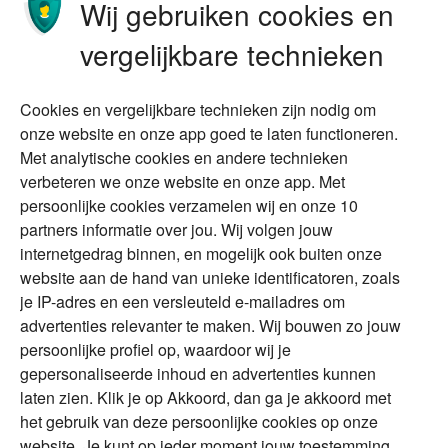
Wij gebruiken cookies en
Stoppen met werken
Nalatenschap
vergelijkbare technieken
Wonen
Schenken
Cookies en vergelijkbare technieken zijn nodig om
Over Financial Focus
Duurzaam
onze website en onze app goed te laten functioneren.
Met analytische cookies en andere technieken
Vermogensplanning
Specialisten
verbeteren we onze website en onze app. Met
Tweede huis in
Financial Focus
persoonlijke cookies verzamelen wij en onze 10
buitenland
magazine
partners informatie over jou. Wij volgen jouw
DGA
internetgedrag binnen, en mogelijk ook buiten onze
The Exit Years
website aan de hand van unieke identificatoren, zoals
Erfenis
Contact
je IP-adres en een versleuteld e-mailadres om
advertenties relevanter te maken. Wij bouwen zo jouw
persoonlijke profiel op, waardoor wij je
Alles voor en over vermogenden.
gepersonaliseerde inhoud en advertenties kunnen
laten zien. Klik je op Akkoord, dan ga je akkoord met
het gebruik van deze persoonlijke cookies op onze
website. Je kunt op ieder moment jouw toestemming