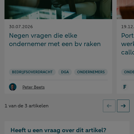
Gepubliceerd
Gepubl
30.07.2026
19.12
op:
op:
Negen vragen die elke
Port
ondernemer met een bv raken
werk
call
BEDRIJFSOVERDRACHT
DGA
ONDERNEMERS
OND
Peter Beets
1
van de
3
artikelen
Vorige
Volge
Heeft u een vraag over dit artikel?