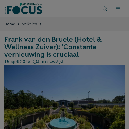
Direct
naar
content
Frank
Home
Artikelen
van
den
Frank van den Bruele (Hotel &
Bruele
Wellness Zuiver): 'Constante
(Hotel
&
vernieuwing is cruciaal'
Wellness
3 min. leestijd
15 april 2025
Zuiver):
Gepubliceerd op:
'Constante
vernieuwing
is
cruciaal'