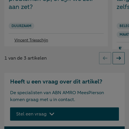
aan zet?
zelf
DUURZAAM
BELE
MAAT
Vincent Triesschijn
1
van de
3
artikelen
Vorige
Volge
Heeft u een vraag over dit artikel?
De specialisten van ABN AMRO MeesPierson
komen graag met u in contact.
Stel een vraag