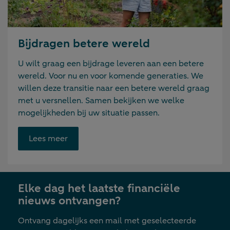
Bijdragen betere wereld
U wilt graag een bijdrage leveren aan een betere
wereld. Voor nu en voor komende generaties. We
willen deze transitie naar een betere wereld graag
met u versnellen. Samen bekijken we welke
mogelijkheden bij uw situatie passen.
Opent
Lees meer
link
in
nieuwe
Elke dag het laatste financiële
tab
nieuws ontvangen?
Ontvang dagelijks een mail met geselecteerde