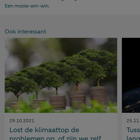
Een mooie win-win.
Ook interessant
Gepubliceerd
Gepubl
29.10.2021
25.11
op:
op:
Lost de klimaattop de
Tuss
problemen op, of zijn we zelf
lang