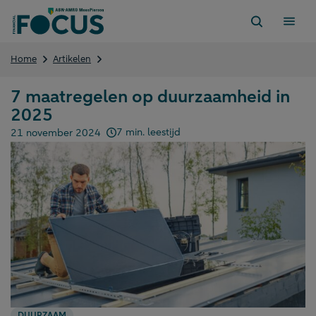
Direct
naar
content
7
Home
Artikelen
maatregelen
op
7 maatregelen op duurzaamheid in
duurzaamheid
2025
in
2025
7 min. leestijd
21 november 2024
Gepubliceerd op:
DUURZAAM