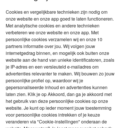
Wonen
Schenken
Cookies en vergelijkbare technieken zijn nodig om
Over Financial Focus
Duurzaam
onze website en onze app goed te laten functioneren.
Met analytische cookies en andere technieken
Vermogensplanning
Specialisten
verbeteren we onze website en onze app. Met
Tweede huis in
Financial Focus
persoonlijke cookies verzamelen wij en onze 10
buitenland
magazine
partners informatie over jou. Wij volgen jouw
DGA
internetgedrag binnen, en mogelijk ook buiten onze
The Exit Years
website aan de hand van unieke identificatoren, zoals
Erfenis
Contact
je IP-adres en een versleuteld e-mailadres om
advertenties relevanter te maken. Wij bouwen zo jouw
persoonlijke profiel op, waardoor wij je
Alles voor en over vermogenden.
gepersonaliseerde inhoud en advertenties kunnen
laten zien. Klik je op Akkoord, dan ga je akkoord met
het gebruik van deze persoonlijke cookies op onze
website. Je kunt op ieder moment jouw toestemming
Over ABN AMRO
Veiligheid
Privacy & Cookies
voor persoonlijke cookies intrekken of je keuze
veranderen via "Cookie-instellingen" onderaan de
Toegankelijkheid
Disclaimer
RSS