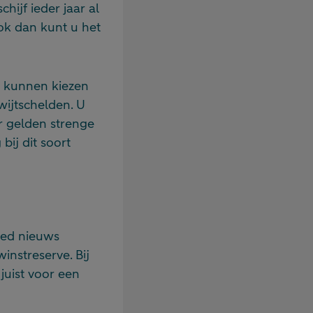
ijf ieder jaar al
ok dan kunt u het
r kunnen kiezen
wijtschelden. U
er gelden strenge
ij dit soort
oed nieuws
nstreserve. Bij
juist voor een