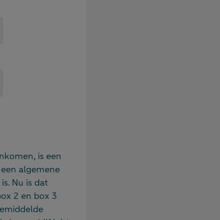
inkomen, is een
s een algemene
s. Nu is dat
box 2 en box 3
gemiddelde