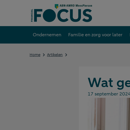
Direct
naar
content
Ondernemen
Familie en zorg voor later
Wat
Home
Artikelen
gebeurt
er
in
box
Wat ge
2?
17 september 202
Gepubliceerd op: