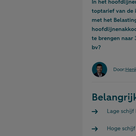
In het hoofdlijn
toptarief van de
met het Belastin
hoofdlijnenakkoo
te brengen naar 
bv?
Door:
Henk
Belangrij
Lage schijf
Hoge schij