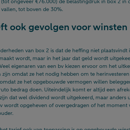
tot ongeveer €76.000) de belastingdruk in box 2 in de 
 vallen, tot boven de 30%.
eft ook gevolgen voor winsten 
derheden van box 2 is dat de heffing niet plaatsvindt i
maakt wordt, maar in het jaar dat geld wordt uitgeke
Veel eigenaren van een bv kiezen ervoor om het uitke
an zijn omdat ze het nodig hebben om te herinvesteren
omdat ze het opgebouwde vermogen willen beleggen 
ruto bedrag doen. Uiteindelijk komt er altijd een afr
jn dat wel dividend wordt uitgekeerd, maar anders ui
v wordt opgeheven of overgedragen of het moment v
ouder.
het tarief ook van toepassing is op opgebouwde winst