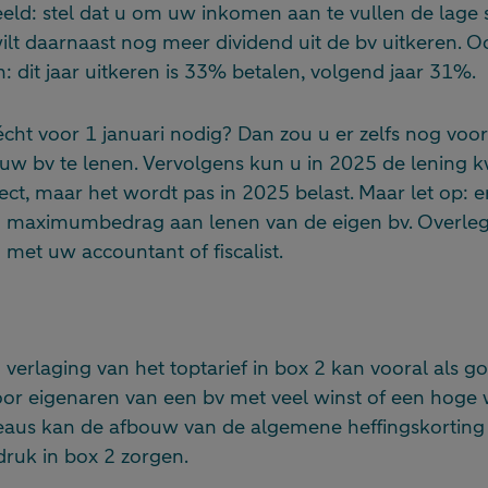
ld: stel dat u om uw inkomen aan te vullen de lage sch
ilt daarnaast nog meer dividend uit de bv uitkeren. O
en: dit jaar uitkeren is 33% betalen, volgend jaar 31%.
écht voor 1 januari nodig? Dan zou u er zelfs nog voo
uw bv te lenen. Vervolgens kun u in 2025 de lening k
irect, maar het wordt pas in 2025 belast. Maar let op: 
n maximumbedrag aan lenen van de eigen bv. Overleg b
d met uw accountant of fiscalist.
erlaging van het toptarief in box 2 kan vooral als g
or eigenaren van een bv met veel winst of een hoge wi
veaus kan de afbouw van de algemene heffingskorting 
druk in box 2 zorgen.