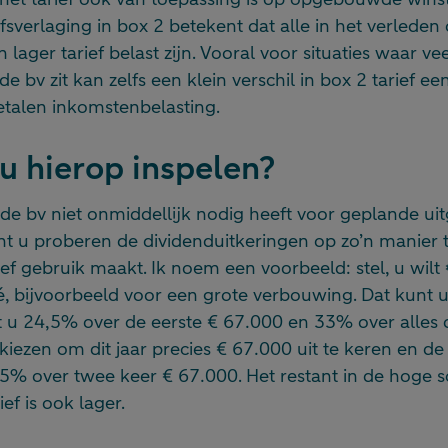
efsverlaging in box 2 betekent dat alle in het verled
 lager tarief belast zijn. Vooral voor situaties waar v
e bv zit kan zelfs een klein verschil in box 2 tarief ee
etalen inkomstenbelasting.
u hierop inspelen?
t de bv niet onmiddellijk nodig heeft voor geplande ui
nt u proberen de dividenduitkeringen op zo’n manier 
ief gebruik maakt. Ik noem een voorbeeld: stel, u wil
é, bijvoorbeeld voor een grote verbouwing. Dat kunt u 
t u 24,5% over de eerste € 67.000 en 33% over alles
kiezen om dit jaar precies € 67.000 uit te keren en de 
5% over twee keer € 67.000. Het restant in de hoge sch
ief is ook lager.