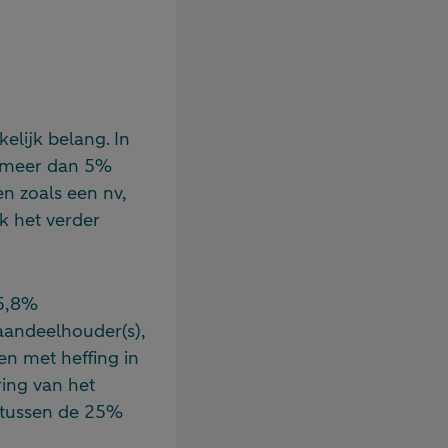
elijk belang. In
n meer dan 5%
n zoals een nv,
k het verder
25,8%
aandeelhouder(s),
en met heffing in
ring van het
t tussen de 25%