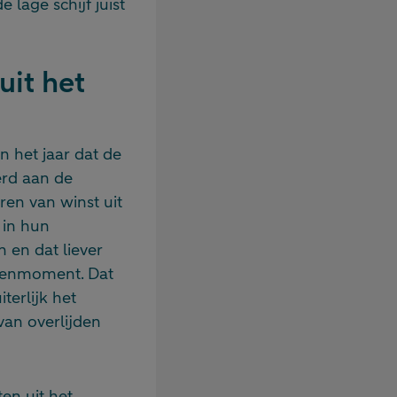
lage schijf juist
uit het
n het jaar dat de
erd aan de
ren van winst uit
 in hun
en dat liever
ekenmoment. Dat
terlijk het
an overlijden
en uit het