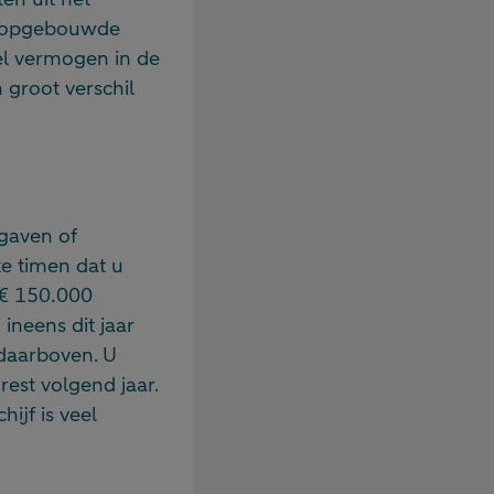
en opgebouwde
eel vermogen in de
n groot verschil
tgaven of
te timen dat u
t € 150.000
ineens dit jaar
 daarboven. U
rest volgend jaar.
ijf is veel