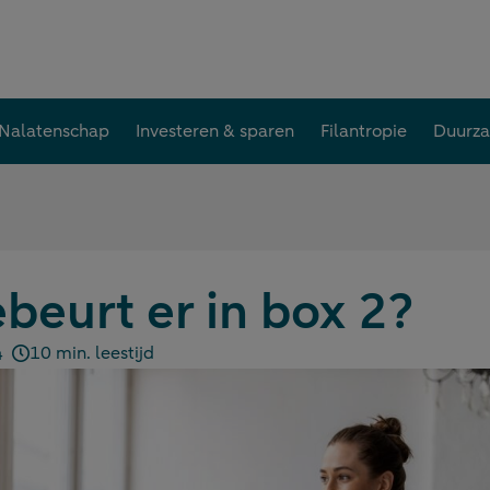
Nalatenschap
Investeren & sparen
Filantropie
Duurz
beurt er in box 2?
10 min. leestijd
4