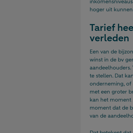
inkomensniveaus (
hoger uit kunnen
Tarief he
verleden
Een van de bijzon
winst in de bv ge
aandeelhouders. 
te stellen. Dat k
onderneming, of 
met een groter b
kan het moment zi
moment dat de b
van de aandeelh
Dat betekent dat 