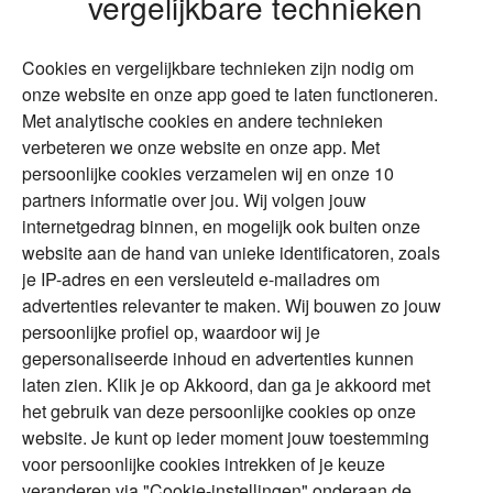
vergelijkbare technieken
Wonen
Schenken
Cookies en vergelijkbare technieken zijn nodig om
Over Financial Focus
Duurzaam
onze website en onze app goed te laten functioneren.
Met analytische cookies en andere technieken
Vermogensplanning
Specialisten
verbeteren we onze website en onze app. Met
Tweede huis in
Financial Focus
persoonlijke cookies verzamelen wij en onze 10
buitenland
magazine
partners informatie over jou. Wij volgen jouw
DGA
internetgedrag binnen, en mogelijk ook buiten onze
The Exit Years
website aan de hand van unieke identificatoren, zoals
Erfenis
Contact
je IP-adres en een versleuteld e-mailadres om
advertenties relevanter te maken. Wij bouwen zo jouw
persoonlijke profiel op, waardoor wij je
Alles voor en over vermogenden.
gepersonaliseerde inhoud en advertenties kunnen
laten zien. Klik je op Akkoord, dan ga je akkoord met
het gebruik van deze persoonlijke cookies op onze
website. Je kunt op ieder moment jouw toestemming
Over ABN AMRO
Veiligheid
Privacy & Cookies
voor persoonlijke cookies intrekken of je keuze
veranderen via "Cookie-instellingen" onderaan de