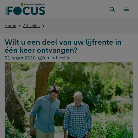
Direct
naar
content
Wilt
Home
Artikelen
u
een
Wilt u een deel van uw lijfrente in
deel
één keer ontvangen?
van
uw
4 min. leestijd
31 maart 2026
lijfrente
Gepubliceerd op:
in
één
keer
ontvangen?