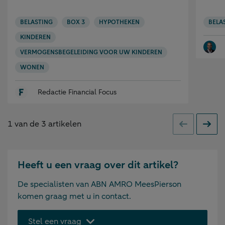
BELASTING
BOX 3
HYPOTHEKEN
BELA
KINDEREN
VERMOGENSBEGELEIDING VOOR UW KINDEREN
WONEN
Redactie Financial Focus
1
van de
3
artikelen
Vorige
Volge
Heeft u een vraag over dit artikel?
De specialisten van ABN AMRO MeesPierson
komen graag met u in contact.
Stel een vraag