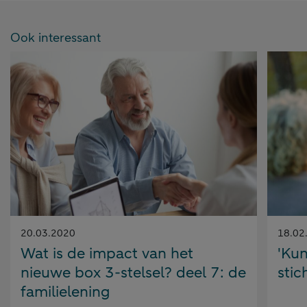
Ook interessant
Gepubliceerd
Gepubl
20.03.2020
18.02
op:
op:
Wat is de impact van het
'Kun
nieuwe box 3-stelsel? deel 7: de
stic
familielening