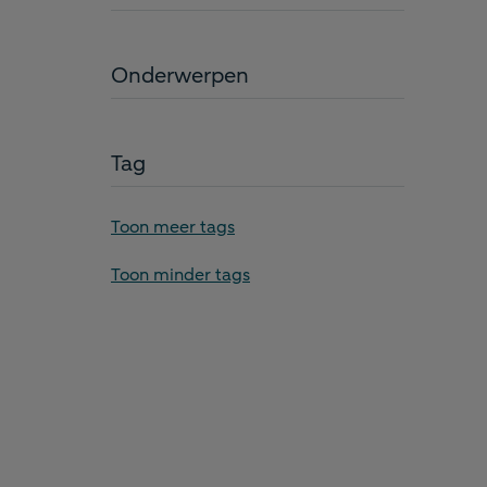
Onderwerpen
Tag
Toon meer tags
Be
Toon minder tags
ve
al
ve
do
Gep
5 a