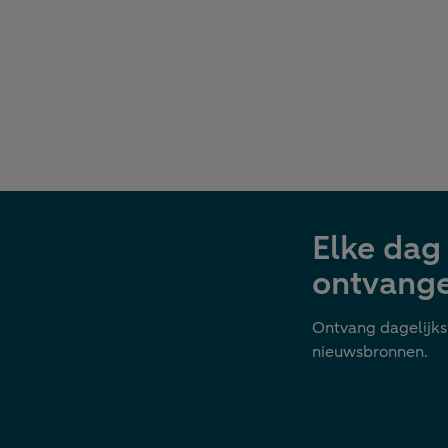
vr
Gep
24 
Elke dag 
ontvang
Ontvang dagelijks
nieuwsbronnen.