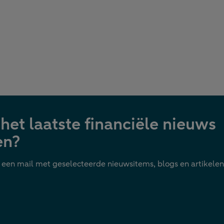
ijkomt
ubliceerd op:
februari 2026
Hans Kraaij
Hans Kraaij
het laatste financiële nieuws
en?
 een mail met geselecteerde nieuwsitems, blogs en artikelen 