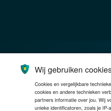
Familie
Bel
Wij gebruiken cookies
Investeren
Box 
Ondernemen
Bedr
Cookies en vergelijkbare techniek
Stoppen met werken
Nala
cookies en andere technieken verb
Wonen
Sch
partners informatie over jou. Wij 
unieke identificatoren, zoals je I