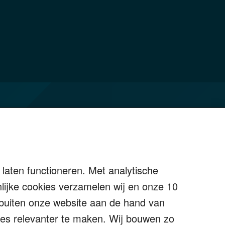
Over Financial Focus
Specialisten
Financial Focus magazine
laten functioneren. Met analytische
The Exit Years
ijke cookies verzamelen wij en onze 10
Contact
k buiten onze website aan de hand van
ties relevanter te maken. Wij bouwen zo