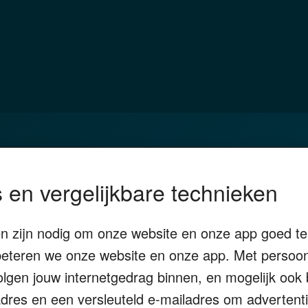
eggen
Duurzaam
 en vergelijkbare technieken
3
Vermogensplanning
ijfsoverdracht
Tweede huis in buitenland
en zijn nodig om onze website en onze app goed te 
tenschap
DGA
eteren we onze website en onze app. Met persoonl
enken
Erfenis
volgen jouw internetgedrag binnen, en mogelijk oo
P-adres en een versleuteld e-mailadres om adverten