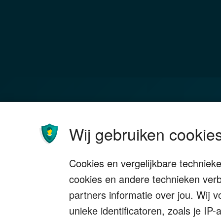
Familie
Bel
Wij gebruiken cookies
Investeren
Box 
Ondernemen
Bedr
Cookies en vergelijkbare techniek
Stoppen met werken
Nala
cookies en andere technieken verb
Wonen
Sch
partners informatie over jou. Wij 
unieke identificatoren, zoals je I