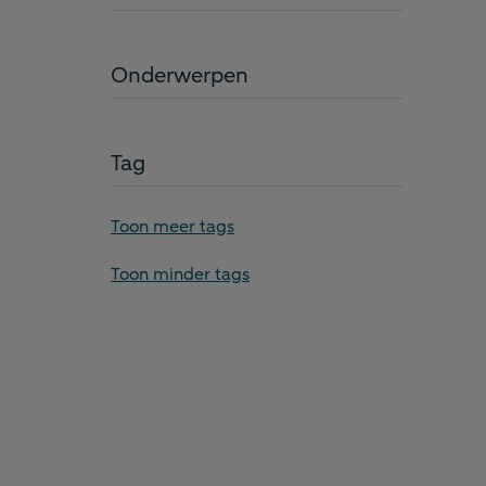
Onderwerpen
Tag
Toon meer tags
“B
Toon minder tags
pa
th
th
hu
ma
Gep
11 