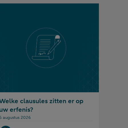
Welke clausules zitten er op
uw erfenis?
Gepubliceerd op:
6 augustus 2026