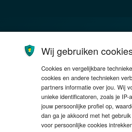
Familie
Bel
Wij gebruiken cookies
Investeren
Box 
Ondernemen
Bedr
Cookies en vergelijkbare techniek
Stoppen met werken
Nala
cookies en andere technieken verb
Wonen
Sch
partners informatie over jou. Wij 
unieke identificatoren, zoals je I
jouw persoonlijke profiel op, waar
dan ga je akkoord met het gebruik
voor persoonlijke cookies intrekke