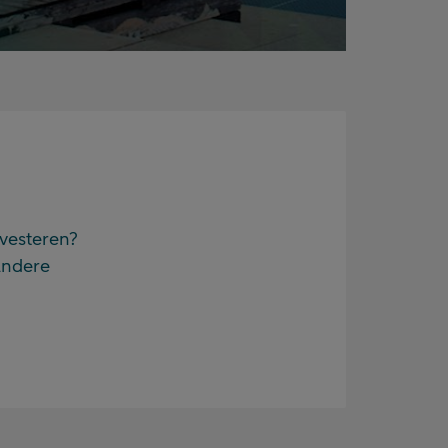
nvesteren?
andere