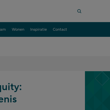
aam
Wonen
Inspiratie
Contact
uity:
enis