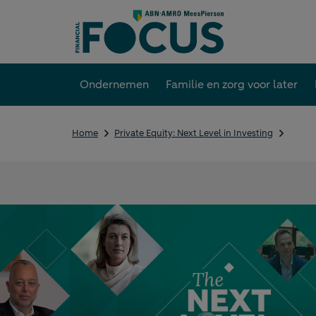
Direct
naar
content
Ondernemen
Familie en zorg voor later
Private
Home
Private Equity: Next Level in Investing
Equity:
Geschi
Private
&
imago
Equity:
Geschiedenis
&