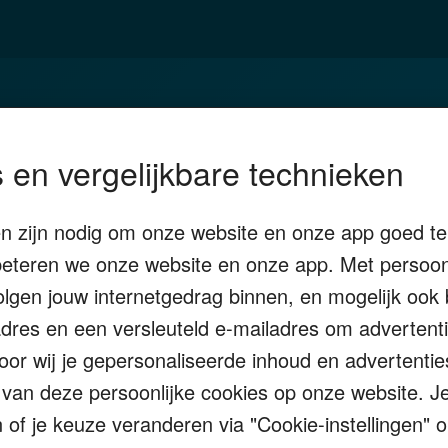
eggen
Duurzaam
 en vergelijkbare technieken
3
Vermogensplanning
ijfsoverdracht
Tweede huis in buitenland
en zijn nodig om onze website en onze app goed te 
tenschap
DGA
eteren we onze website en onze app. Met persoonl
enken
Erfenis
volgen jouw internetgedrag binnen, en mogelijk oo
P-adres en een versleuteld e-mailadres om adverten
door wij je gepersonaliseerde inhoud en advertentie
 van deze persoonlijke cookies op onze website. 
Alles voor en over vermogenden.
n of je keuze veranderen via "Cookie-instellingen