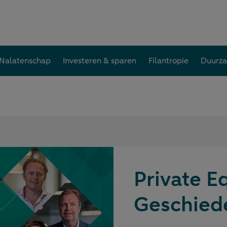
Nalatenschap
Investeren & sparen
Filantropie
Duurz
edenis
Private Eq
Geschied