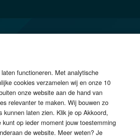
Over Financial Focus
Specialisten
Financial Focus magazine
laten functioneren. Met analytische
The Exit Years
ijke cookies verzamelen wij en onze 10
Contact
k buiten onze website aan de hand van
ties relevanter te maken. Wij bouwen zo
s kunnen laten zien. Klik je op Akkoord,
Je kunt op ieder moment jouw toestemming
" onderaan de website. Meer weten? Je