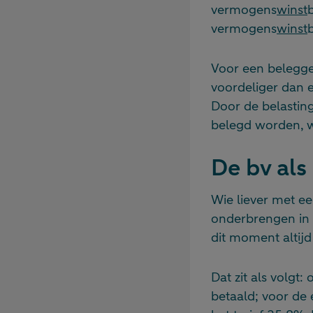
vermogens
winst
vermogens
winst
b
Voor een belegge
voordeliger dan
Door de belasting
belegd worden, wa
De bv als 
Wie liever met e
onderbrengen in e
dit moment altijd
Dat zit als volgt
betaald; voor de 