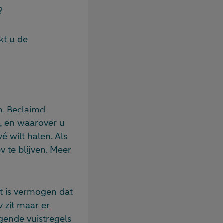
?
kt u de
n. Beclaimd
, en waarover u
é wilt halen. Als
bv te blijven. Meer
t is vermogen dat
v zit maar
er
gende vuistregels