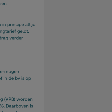
 een
in principe altijd
ngtarief geldt.
drag verder
 vermogen
 in de bv is op
ing (VPB) worden
9%. Daarboven is