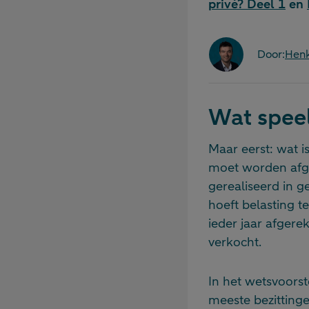
privé? Deel 1
en
Door:
Henk
Wat speel
Maar eerst: wat is
moet worden afger
gerealiseerd in g
hoeft belasting 
ieder jaar afgere
verkocht.
In het wetsvoors
meeste bezitting