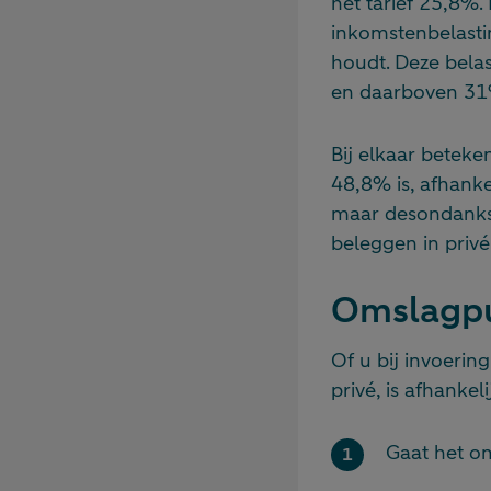
het tarief 25,8%.
inkomstenbelastin
houdt. Deze belas
en daarboven 31
Bij elkaar beteke
48,8% is, afhanke
maar desondanks 
beleggen in priv
Omslagpu
Of u bij invoerin
privé, is afhankel
Gaat het o