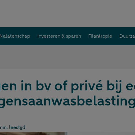
Nalatenschap
Investeren & sparen
Filantropie
Duurz
n in bv of privé bij 
ensaanwasbelasting
min. leestijd