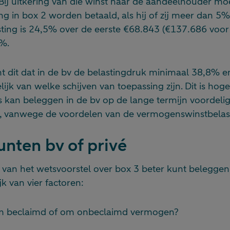
 Bij uitkering van die winst naar de aandeelhouder mo
g in box 2 worden betaald, als hij of zij meer dan 5
ting is 24,5% over de eerste €68.843 (€137.686 voor 
%.
nt dit dat in de bv de belastingdruk minimaal 38,8% 
lijk van welke schijven van toepassing zijn. Dit is hoge
kan beleggen in de bv op de lange termijn voordelig
é, vanwege de voordelen van de vermogenswinstbelas
nten bv of privé
g van het wetsvoorstel over box 3 beter kunt beleggen 
ijk van vier factoren:
m beclaimd of om onbeclaimd vermogen?