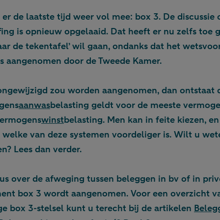
 er de laatste tijd weer vol mee: box 3. De discussi
ing is opnieuw opgelaaid. Dat heeft er nu zelfs toe 
aar de tekentafel’ wil gaan, ondanks dat het wetsvoo
 is aangenomen door de Tweede Kamer.
 ongewijzigd zou worden aangenomen, dan ontstaat de
gens
aanwas
belasting geldt voor de meeste vermog
 vermogens
winst
belasting. Men kan in feite kiezen, e
s welke van deze systemen voordeliger is. Wilt u wet
en? Lees dan verder.
dus over de afweging tussen beleggen in bv of in priv
ment box 3 wordt aangenomen. Voor een overzicht v
e box 3-stelsel kunt u terecht bij de artikelen
Beleg