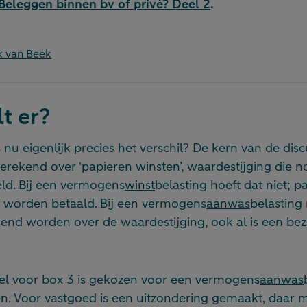
Beleggen binnen bv of privé? Deel 2
.
 van Beek
t er?
 nu eigenlijk precies het verschil? De kern van de discu
ekend over ‘papieren winsten’, waardestijging die no
eld. Bij een vermogens
winst
belasting hoeft dat niet; p
te worden betaald. Bij een vermogens
aanwas
belasting 
kend worden over de waardestijging, ook al is een bezi
tel voor box 3 is gekozen voor een vermogens
aanwas
en. Voor vastgoed is een uitzondering gemaakt, daar 