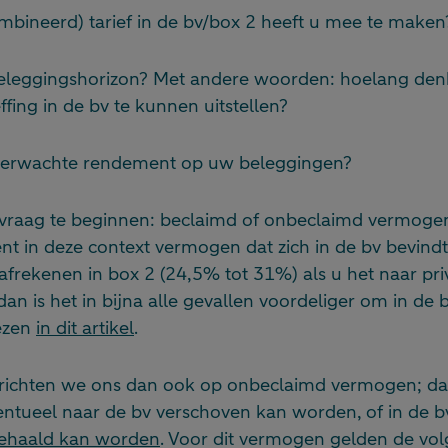
mbineerd) tarief in de bv/box 2 heeft u mee te maken
beleggingshorizon? Met andere woorden: hoelang den
ffing in de bv te kunnen uitstellen?
 verwachte rendement op uw beleggingen?
 vraag te beginnen: beclaimd of onbeclaimd vermoge
t in deze context vermogen dat zich in de bv bevindt
afrekenen in box 2 (24,5% tot 31%) als u het naar priv
, dan is het in bijna alle gevallen voordeliger om in de 
lezen
in dit artikel
.
 richten we ons dan ook op onbeclaimd vermogen; da
ventueel naar de bv verschoven kan worden, of in de b
 gehaald kan worden
. Voor dit vermogen gelden de vol