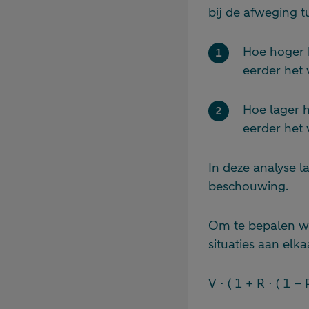
bij de afweging t
Hoe hoger 
eerder het 
Hoe lager 
eerder het 
In deze analyse l
beschouwing.
Om te bepalen wa
situaties aan elkaa
V ⋅ ( 1 + R ⋅ ( 1 – P