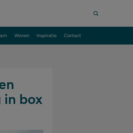
aam
Wonen
Inspiratie
Contact
een
 in box