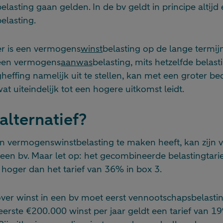
belasting gaan gelden. In de bv geldt in principe altijd
elasting.
r is een vermogens
winst
belasting op de lange termijn 
 een vermogens
aanwas
belasting, mits hetzelfde belasti
heffing namelijk uit te stellen, kan met een groter be
t uiteindelijk tot een hogere uitkomst leidt.
alternatief?
en vermogenswinstbelasting te maken heeft, kan zijn
en bv. Maar let op: het gecombineerde belastingtarief
 hoger dan het tarief van 36% in box 3.
: over winst in een bv moet eerst vennootschapsbelast
eerste €200.000 winst per jaar geldt een tarief van 1