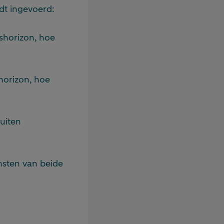
dt ingevoerd:
shorizon, hoe
horizon, hoe
buiten
msten van beide