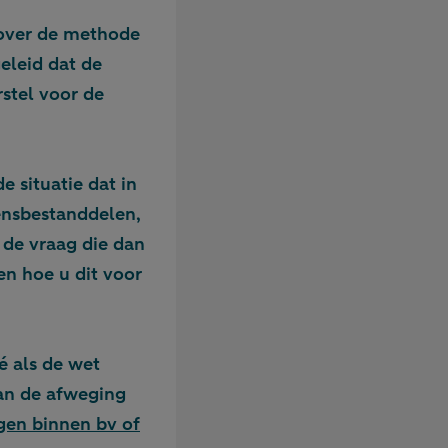
e over de methode
geleid dat de
rstel voor de
 situatie dat in
ensbestanddelen,
n de vraag die dan
en hoe u dit voor
é als de wet
an de afweging
gen binnen bv of