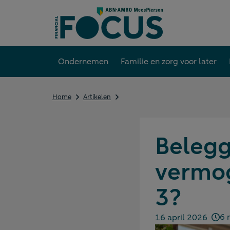
Direct
naar
content
Ondernemen
Familie en zorg voor later
Beleggen
Home
Artikelen
in
bv
of
privé
Belegge
bij
een
vermog
vermogensaanwasbelasting
in
box
3?
3?
6 
16 april 2026
Gepubliceerd op: