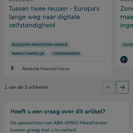
op:
op:
Tussen twee reuzen - Europa's
Zonn
lange weg naar digitale
maa
zelfstandigheid
ing
BELEGGEN INVESTEREN SPAREN
DUU
MAATSCHAPPELIJK
ONDERNEMERS
Redactie Financial Focus
1
van de
3
artikelen
Vorige
Volge
Heeft u een vraag over dit artikel?
De specialisten van ABN AMRO MeesPierson
komen graag met u in contact.