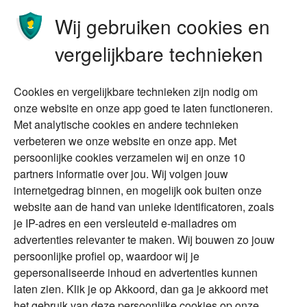
Ondernemen
Bedrijfsoverdracht
Wij gebruiken cookies en
Stoppen met werken
Nalatenschap
vergelijkbare technieken
Wonen
Schenken
Cookies en vergelijkbare technieken zijn nodig om
Over Financial Focus
Duurzaam
onze website en onze app goed te laten functioneren.
Met analytische cookies en andere technieken
Vermogensplanning
Specialisten
verbeteren we onze website en onze app. Met
Tweede huis in
Financial Focus
persoonlijke cookies verzamelen wij en onze 10
buitenland
magazine
partners informatie over jou. Wij volgen jouw
DGA
internetgedrag binnen, en mogelijk ook buiten onze
The Exit Years
website aan de hand van unieke identificatoren, zoals
Erfenis
Contact
je IP-adres en een versleuteld e-mailadres om
advertenties relevanter te maken. Wij bouwen zo jouw
persoonlijke profiel op, waardoor wij je
Alles voor en over vermogenden.
gepersonaliseerde inhoud en advertenties kunnen
laten zien. Klik je op Akkoord, dan ga je akkoord met
het gebruik van deze persoonlijke cookies op onze