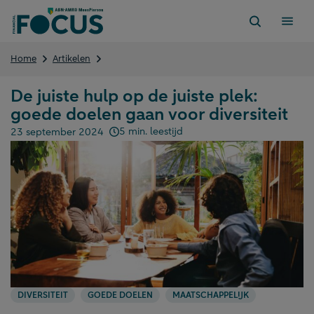
Direct
naar
content
De
Home
Artikelen
juiste
hulp
De juiste hulp op de juiste plek:
op
goede doelen gaan voor diversiteit
de
juiste
5 min. leestijd
23 september 2024
plek:
Gepubliceerd op:
goede
doelen
gaan
voor
diversiteit
DIVERSITEIT
GOEDE DOELEN
MAATSCHAPPELIJK