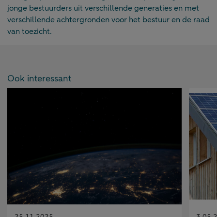
jonge bestuurders uit verschillende generaties en met
verschillende achtergronden voor het bestuur en de raad
van toezicht.
Ook interessant
Gepubliceerd
Gepubl
25.11.2025
3.05.