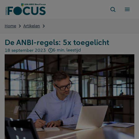
Direct
naar
content
De
Home
Artikelen
ANBI-
regels:
De ANBI-regels: 5x toegelicht
5x
toegelicht
6 min. leestijd
18 september 2023
Gepubliceerd op: