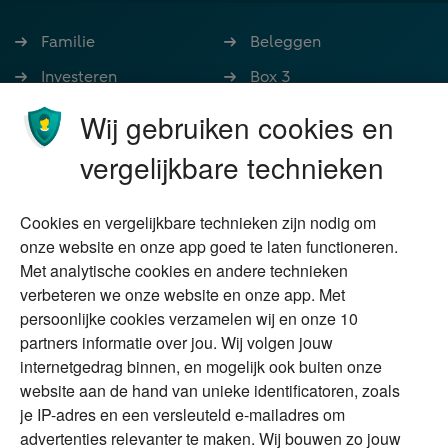
Familie
Beleggen
Investeren
Box 3
Ondernemen
Bedrijfsoverdracht
Wij gebruiken cookies en
Stoppen met werken
Nalatenschap
vergelijkbare technieken
Wonen
Schenken
Cookies en vergelijkbare technieken zijn nodig om
Over Financial Focus
Duurzaam
onze website en onze app goed te laten functioneren.
Met analytische cookies en andere technieken
Vermogensplanning
Specialisten
verbeteren we onze website en onze app. Met
Tweede huis in
Financial Focus
persoonlijke cookies verzamelen wij en onze 10
buitenland
magazine
partners informatie over jou. Wij volgen jouw
DGA
internetgedrag binnen, en mogelijk ook buiten onze
The Exit Years
website aan de hand van unieke identificatoren, zoals
Erfenis
Contact
je IP-adres en een versleuteld e-mailadres om
advertenties relevanter te maken. Wij bouwen zo jouw