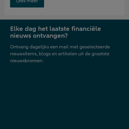
Opent
Lees meer
link
in
nieuwe
Elke dag het laatste financiële
tab
nieuws ontvangen?
Ontvang dagelijks een mail met geselecteerde
nieuwsitems, blogs en artikelen uit de grootste
nieuwsbronnen.