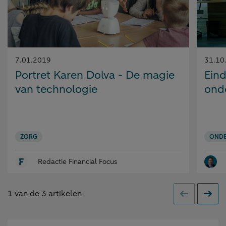
Gepubliceerd
Gepubl
7.01.2019
31.10
op:
op:
Portret Karen Dolva - De magie
Eind
van technologie
ond
ZORG
OND
Redactie Financial Focus
1
van de
3
artikelen
Vorige
Volge